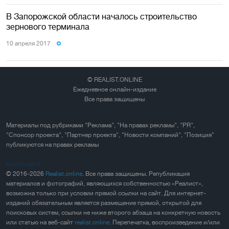
В Запорожской области началось строительство
зернового терминала
10 апреля 2017
© REALIST.ONLINE
Ежедневное онлайн-издание
Все права защищены
Материалы под рубриками "Реклама", "На правах рекламы", "PR",
"Спонсор проекта", "Партнер проекта", "Новости компаний", "Позиция"
публикуются на правах рекламы
Карта сайта
© 2016-2026
Realist.online
. Все права защищены. Републикация
материалов и фотографий, являющихся собственностью «Реалист»,
возможна только при условии прямой ссылки на сайт. Для интернет-
изданий обязательным является размещение прямой, открытой для
поисковых систем, ссылки не ниже второго абзаца на конкретную новость
или статью на веб-сайт
realist.online
. Перепечатка, воспроизведение и/или