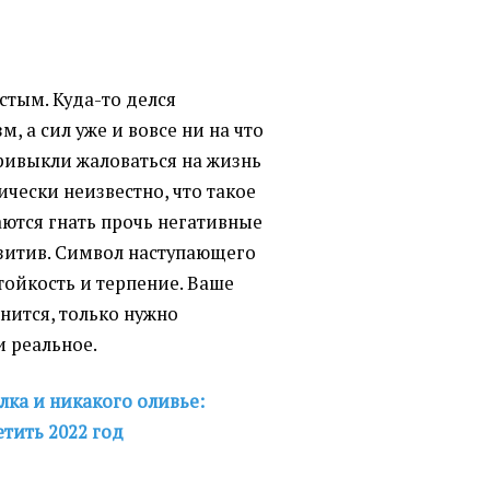
стым. Куда-то делся
, а сил уже и вовсе ни на что
привыкли жаловаться на жизнь
ически неизвестно, что такое
аются гнать прочь негативные
озитив. Символ наступающего
стойкость и терпение. Ваше
нится, только нужно
и реальное.
лка и никакого оливье:
етить 2022 год