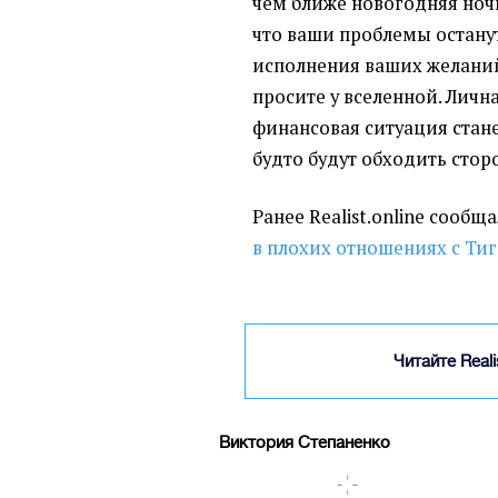
чем ближе новогодняя ночь
что ваши проблемы останут
исполнения ваших желаний 
просите у вселенной. Личн
финансовая ситуация стане
будто будут обходить стор
Ранее Realist.online сообща
в плохих отношениях с Ти
Читайте Real
Виктория Степаненко