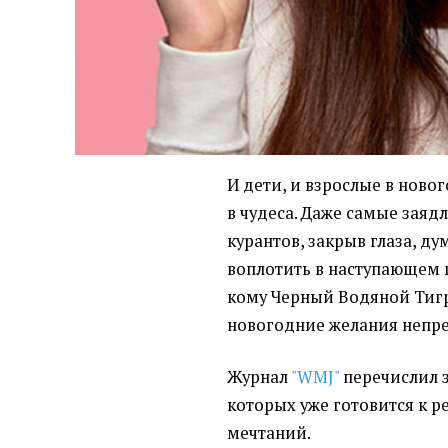
И дети, и взрослые в нов
в чудеса. Даже самые заяд
курантов, закрыв глаза, ду
воплотить в наступающем г
кому Черный Водяной Тигр
новогодние желания непре
Журнал
"WMJ"
перечислил з
которых уже готовится к 
мечтаний.