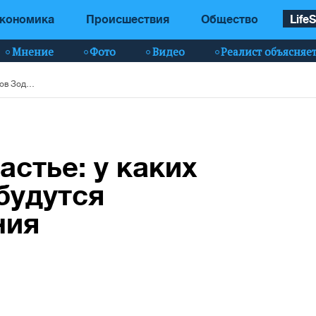
кономика
Происшествия
Общество
LifeS
Мнение
Фото
Видео
Реалист объясняе
Без двух минут счастье: у каких знаков Зодиака сбудутся новогодние желания
астье: у каких
будутся
ния