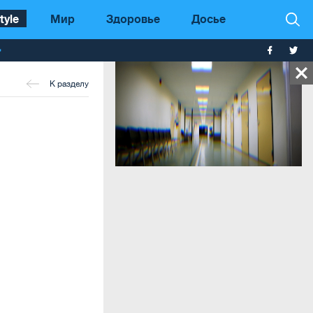
tyle
Мир
Здоровье
Досье
т
К разделу