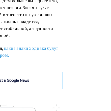
, тем больше вы верите в то,
ся позади. Звезды сулят
и того, что вы уже давно
ая жизнь наладится,
т стабильной, а трудности
оной.
л,
какие знаки Зодиака будут
гром.
ist в Google News