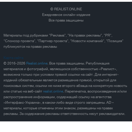
© REALIST.ONLINE
Ежедневное онлайн-издание
Все права защищены
Материалы под рубриками "Реклама", "На правах рекламы", "PR",
"Спонсор проекта", "Партнер проекта", "Новости компаний", "Позиция"
публикуются на правах рекламы
Карта сайта
© 2016-2026
Realist.online
. Все права защищены. Републикация
материалов и фотографий, являющихся собственностью «Реалист»,
возможна только при условии прямой ссылки на сайт. Для интернет-
изданий обязательным является размещение прямой, открытой для
поисковых систем, ссылки не ниже второго абзаца на конкретную новость
или статью на веб-сайт
realist.online
. Перепечатка, воспроизведение и/или
распространение информации, содержащей ссылку на агентства
«Интерфакс-Украина», в каком-либо виде строго запрещены. AD –
материалы, которые отмечены этим знаком, размещены на правах
рекламы. За содержание рекламы ответственность несут рекламодатели.