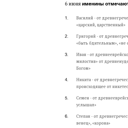
6 июня
именины отмечаю
Василий - от древнегреч
«царский, царственный»
Григорий - от древнегреч
«быть бдительным», «не
Иван - от древнееврейск
милостив» от древнеиуд
Богом»
Никита - от древнегрече
происходящее от никетес
Семен - от древнееврейс
услышал»
Степан - от древнегречес
венец», «корона»