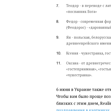
Теодор - в переводе с ла
«посланник Бога»
Федор - современная фо
(
Феодорос) - «дарованны
Ян - польская, белорусс
древнееврейского имени 
Ксения - чужестранка, го
Оксана - от древнегречес
«гостеприимная», «гостья»
«чужестранка».
6 июня в Украине также о
Чтобы вам было проще поз
близких с этим днем, Reali
поздравления в картинках,