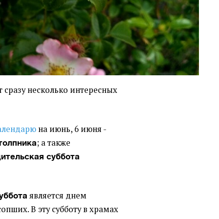
ют сразу несколько интересных
алендарю
на июнь, 6 июня -
; а также
толпника
дительская суббота
является днем
уббота
пших. В эту субботу в храмах