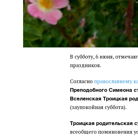
В субботу, 6 июня, отмеча
праздников.
Согласно
православному к
Преподобного Симеона с
Вселенская Троицкая ро
(заупокойная суббота).
Троицкая родительская с
всеобщего поминовения усо