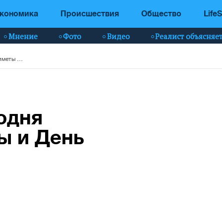
кономика
Происшествия
Общество
LifeS
Мнение
Фото
Видео
Реалист объясняе
6 июня: какой сегодня праздник, приметы и День ангела - видео
годня
ы и День