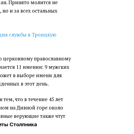
ан. Принято молится не
 но и за всех остальных
ция службы в Троицкую
о церковному православному
чается 11 именин: 9 мужских
может в выборе имени для
денных в этот день.
 тем, что в течение 45 лет
ном на Дивной горе около
авные верующие также чтут
иты Столпника