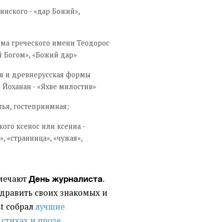
тинского - «дар Божий»,
рма греческого имени Теодорос
й Богом», «Божий дар»
кая и древнерусская формы
Йоханан - «Яхве милостив»
стья, гостеприимная;
кого ксенос или ксениа -
, «странница», «чужая»,
тмечают
.
День журналиста
дравить своих знакомых и
st собрал
лучшие
 стихах и прозе
.