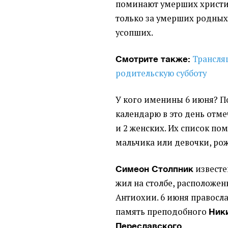
поминают умерших христи
только за умерших родных,
усопших.
Трансля
Смотрите также:
родительскую субботу
У кого именины 6 июня?
П
календарю в это день отме
и 2 женских. Их список по
мальчика или девочки, рож
известен
Симеон Столпник
жил на столбе, расположен
Антиохии.
6 июня правосл
память преподобного
Ник
.
Переславского