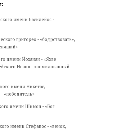
:
т
еского имени Басилейос -
еского григорео - «бодрствовать»,
 спящий»
ого имени Йоханан - «Яхве
ейского Иоанн - «помилованный
ского имени Никетас,
 - «победитель»
кого имени Шимон - «Бог
кого имени Стефанос - «венок,