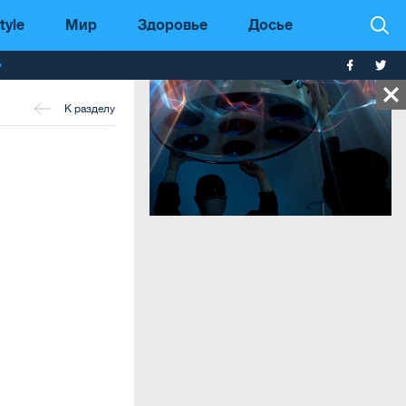
tyle
Мир
Здоровье
Досье
т
К разделу