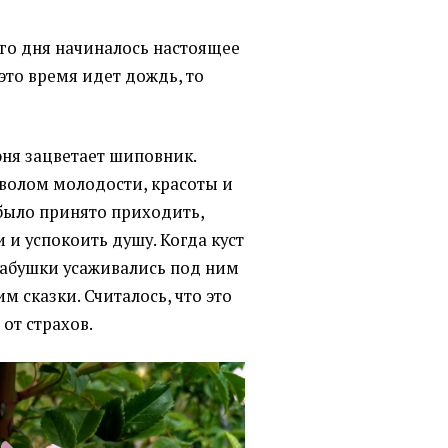
того дня начиналось настоящее
 это время идет дождь, то
июня зацветает шиповник.
мволом молодости, красоты и
 было принято приходить,
 и успокоить душу. Когда куст
 бабушки усаживались под ним
м сказки. Считалось, что это
от страхов.