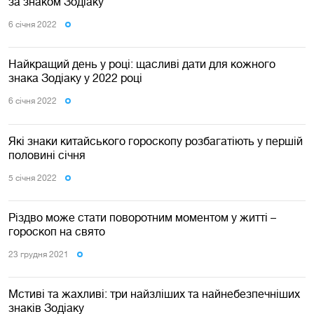
за знаком Зодіаку
6 сiчня 2022
Найкращий день у році: щасливі дати для кожного
знака Зодіаку у 2022 році
6 сiчня 2022
Які знаки китайського гороскопу розбагатіють у першій
половині січня
5 сiчня 2022
Різдво може стати поворотним моментом у житті –
гороскоп на свято
23 грудня 2021
Мстиві та жахливі: три найзліших та найнебезпечніших
знаків Зодіаку