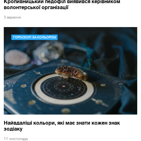
Кропивницький педофіл виявився керівником
волонтерської організації
3 вересня
ГОРОСКОП ЗА КОЛЬОРОМ
Найвдаліші кольори, які має знати кожен знак
зодіаку
11 листопада