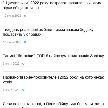
"Щасливчики" 2022 року: астролог назвала віки, яким
зірки обіцяють успіх
10 сiчня 2022
Тиждень реалізації амбіцій: трьом знакам Зодіаку
пощастить у справах
10 сiчня 2022
Таємні "ботаніки": ТОП-5 найрозумніших знаків Зодіаку
6 сiчня 2022
Названо тварин-покровителей 2022 року: на кого чекає
успіх
6 сiчня 2022
Леви не вегетаріанці, а Овни обійдуться без кави: дієта