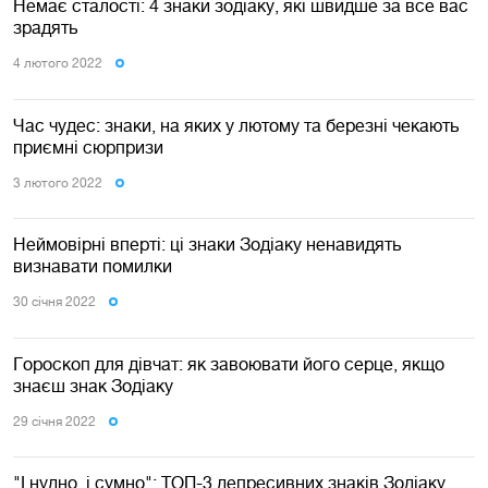
Немає сталості: 4 знаки зодіаку, які швидше за все вас
зрадять
4 лютого 2022
Час чудес: знаки, на яких у лютому та березні чекають
приємні сюрпризи
3 лютого 2022
Неймовірні вперті: ці знаки Зодіаку ненавидять
визнавати помилки
30 сiчня 2022
Гороскоп для дівчат: як завоювати його серце, якщо
знаєш знак Зодіаку
29 сiчня 2022
"І нудно, і сумно": ТОП-3 депресивних знаків Зодіаку