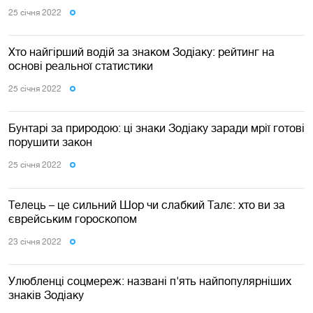
25 сiчня 2022
Хто найгірший водій за знаком Зодіаку: рейтинг на
основі реальної статистики
25 сiчня 2022
Бунтарі за природою: ці знаки Зодіаку заради мрії готові
порушити закон
25 сiчня 2022
Телець – це сильний Шор чи слабкий Талє: хто ви за
єврейським гороскопом
23 сiчня 2022
Улюбленці соцмереж: названі п'ять найпопулярніших
знаків Зодіаку