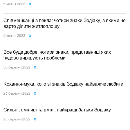
6 квiтня 2022
Співмешканці з пекла: чотири знаки Зодіаку, з якими не
варто ділити житлоплощу
5 квiтня 2022
Все буде добре: чотири знаки, представниці яких
чудово вирішують проблеми
30 березня 2022
Кохання-мука: кого зі знаків Зодіаку найважче любити
25 березня 2022
Сильні, сміливі та вмілі: найкращі батьки Зодіаку
25 березня 2022