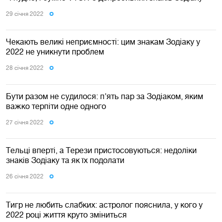
29 сiчня 2022
Чекають великі неприємності: цим знакам Зодіаку у
2022 не уникнути проблем
28 сiчня 2022
Бути разом не судилося: п'ять пар за Зодіаком, яким
важко терпіти одне одного
27 сiчня 2022
Тельці вперті, а Терези пристосовуються: недоліки
знаків Зодіаку та як їх подолати
26 сiчня 2022
Тигр не любить слабких: астролог пояснила, у кого у
2022 році життя круто зміниться