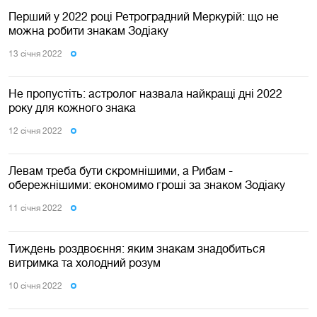
Перший у 2022 році Ретроградний Меркурій: що не
можна робити знакам Зодіаку
13 сiчня 2022
Не пропустіть: астролог назвала найкращі дні 2022
року для кожного знака
12 сiчня 2022
Левам треба бути скромнішими, а Рибам -
обережнішими: економимо гроші за знаком Зодіаку
11 сiчня 2022
Тиждень роздвоєння: яким знакам знадобиться
витримка та холодний розум
10 сiчня 2022