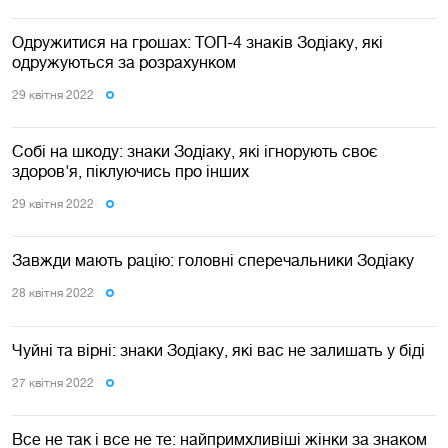
Одружитися на грошах: ТОП-4 знаків Зодіаку, які
одружуються за розрахунком
29 квiтня 2022
Собі на шкоду: знаки Зодіаку, які ігнорують своє
здоров'я, піклуючись про інших
29 квiтня 2022
Завжди мають рацію: головні сперечальники Зодіаку
28 квiтня 2022
Чуйні та вірні: знаки Зодіаку, які вас не залишать у біді
27 квiтня 2022
Все не так і все не те: найпримхливіші жінки за знаком