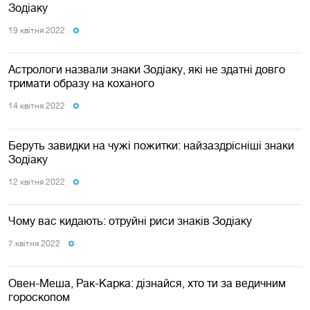
Зодіаку
19 квiтня 2022
Астрологи назвали знаки Зодіаку, які не здатні довго
тримати образу на коханого
14 квiтня 2022
Беруть завидки на чужі пожитки: найзаздрісніші знаки
Зодіаку
12 квiтня 2022
Чому вас кидають: отруйні риси знаків Зодіаку
7 квiтня 2022
Овен-Меша, Рак-Карка: дізнайся, хто ти за ведичним
гороскопом