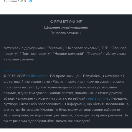
12 сiчня 1918
© REALIST.ONLINE
Щоденне онлайн-видання
Всі права захищені
Матеріали під рубриками "Реклама", "На правах реклами", "PR", "Спонсор
проекту", "Партнер проекту", "Новини компаній", "Позиція" публікуються
на правах реклами
Карта сайта
© 2016-2026
Realist.online
. Всі права захищені. Републікація матеріалів і
фотографій, які є власністю «Реаліст», можлива тільки за умови прямого
посилання на сайт. Для інтернет-видань обов'язковим є розміщення
прямим, відкритим для пошукових систем, посилання не нижче другого
абзацу на конкретну новину чи статтю на веб-сайт
realist.online
. Передрук,
відтворення та / або розповсюдження інформації, що містить посилання на
агентства «Інтерфакс-Україна», в будь-якому вигляді суворо заборонені.
AD - матеріали, які відзначені цим знаком, розміщені на правах реклами. За
зміст реклами відповідальність несуть рекламодавці.