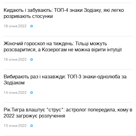
Кидають і забувають: ТОП-4 знаки Зодіаку, які легко
розривають стосунки
18 сiчня 2022
Жіночий гороскоп на тиждень: Тільці можуть
розсваритися, а Козерогам не можна вірити інтуїції
16 сiчня 2022
Вибирають раз і назавжди: ТОП-3 знаки-однолюба за
Зодіаком
14 сiчня 2022
Рiк Тигра влаштує "струс": астролог попередила, кому в
2022 загрожує розлучення
13 сiчня 2022