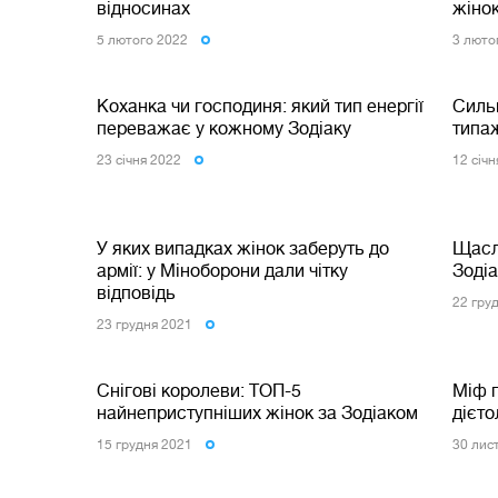
відносинах
жінок
5 лютого 2022
3 люто
Коханка чи господиня: який тип енергії
Сильн
переважає у кожному Зодіаку
типаж
23 сiчня 2022
12 сiч
У яких випадках жінок заберуть до
Щасли
армії: у Міноборони дали чітку
Зодіа
відповідь
22 гру
23 грудня 2021
Снігові королеви: ТОП-5
Міф п
найнеприступніших жінок за Зодіаком
дієто
15 грудня 2021
30 лис