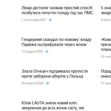
Лікар-дієтолог назвав простий спосіб
5 зна
позбутися почуття голоду під час ПМС
зводя
7 листопада 2021
8 серп
Гендерний скандал по-новому: владу
«Кома
Парижа оштрафували через жінок
през
плани
15 грудня 2020
30 лис
Злата Огнєвіч підтримала протести
Пора
проти заборони абортів у Польщі
онкол
29 жовтня 2020
21 жов
Юлія LAUTA зняла новий кліп:
звернення до всіх жінок світу, які