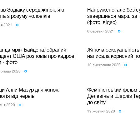
ків Зодіаку серед жінок, які
Напружено, але без су
ть з розуму чоловіків
завершився марш за 
(фото, відео)
ня 2021
8 березня 2021
нда мрії» Байдена: обраний
Жіноча сексуальність:
идент США розповів про кадрові
написала корисний по
 - фото
10 листопада 2020
топада 2020
ди Алли Мазур для жінок:
Феміністський фільм в
огія від нервів
Делевінь и Шарліз Те
до світу
тня 2020
19 жовтня 2020