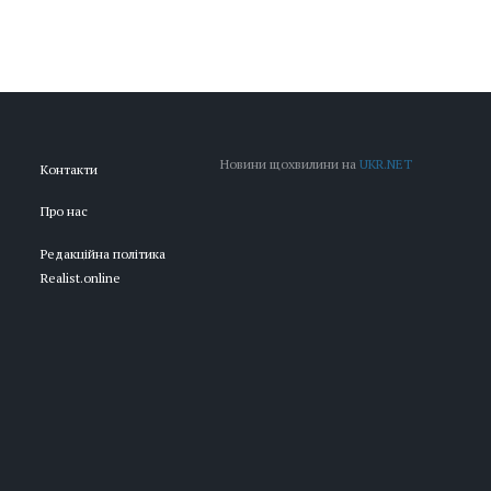
Новини щохвилини на
UKR.NET
Контакти
Про нас
Редакційна політика
Realist.online