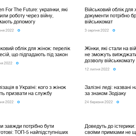
 For The Future: українки, які
Військовий облік для ж
или роботу через війну,
документи потрібно бр
мають допомогу
військкомат
пня 2022
3 серпня 2022
ковий облік для жінок: перелік
Жінки, які стали на ві
сій, що підпадають під закон
не зможуть виїжджати
дозволу військкомату
ня 2022
12 липня 2022
ізація в Україні: кого з жінок
Залізні леді: названі 
ть призвати на службу
за знаком Зодіаку
вня 2022
24 березня 2022
и завжди потрібно бути
Доведуть до істерики: 
отові: ТОП-5 найпідступніших
своїми примхами не щ