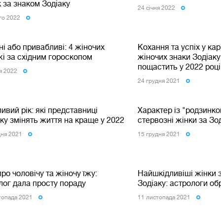
 за знаком Зодіаку
24 сiчня 2022
го 2022
і або привабливі: 4 жіночих
Кохання та успіх у кар
і за східним гороскопом
жіночих знаки Зодіаку
пощастить у 2022 році
ня 2022
24 грудня 2021
вий рік: які представниці
Характер із "родзинко
ку змінять життя на краще у 2022
стервозні жінки за Зо
дня 2021
15 грудня 2021
ро чоловічу та жіночу їжу:
Найшкідливіші жінки 
лог дала просту пораду
Зодіаку: астрологи о
топада 2021
11 листопада 2021