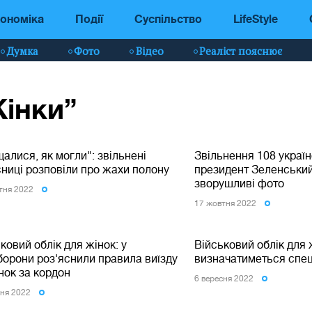
ономіка
Події
Суспільство
LifeStyle
Думка
Фото
Відео
Реаліст пояснює
Жінки”
алися, як могли": звільнені
Звільнення 108 україн
ниці розповіли про жахи полону
президент Зеленський
зворушливі фото
тня 2022
17 жовтня 2022
ковий облік для жінок: у
Військовий облік для 
борони роз'яснили правила виїзду
визначатиметься спец
нок за кордон
6 вересня 2022
сня 2022