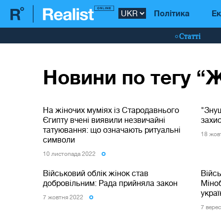
Політика
Ек
Статті
Новини по тегу “
На жіночих муміях із Стародавнього
"Знущ
Єгипту вчені виявили незвичайні
захис
татуювання: що означають ритуальні
18 жов
символи
10 листопада 2022
Військовий облік жінок став
Війсь
добровільним: Рада прийняла закон
Міно
украї
7 жовтня 2022
7 вере