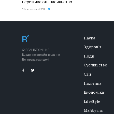
переживають насильство
16 жовтня 2020
Наука
Здоров'я
© REALIST.ONLINE
Щоденне онлайн-видання
Події
Всі права захищені
Суспільство
Світ
Політика
Економіка
LifeStyle
Майбутнє