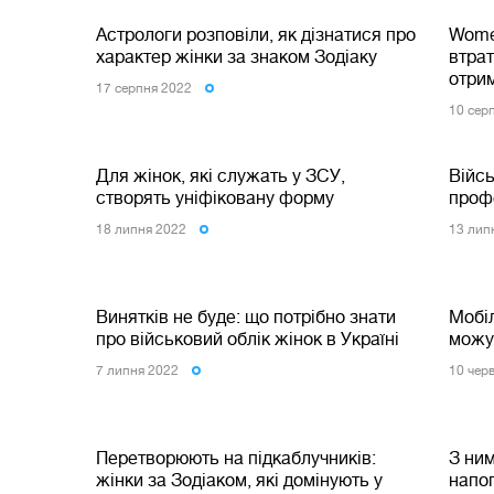
Астрологи розповіли, як дізнатися про
Women
характер жінки за знаком Зодіаку
втрат
отри
17 серпня 2022
10 сер
Для жінок, які служать у ЗСУ,
Війсь
створять уніфіковану форму
профе
18 липня 2022
13 лип
Винятків не буде: що потрібно знати
Мобіл
про військовий облік жінок в Україні
можу
7 липня 2022
10 чер
Перетворюють на підкаблучників:
З ним
жінки за Зодіаком, які домінують у
напог