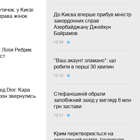
тичок: у Києві
До Києва вперше прибув міністр
права жінок
закордонних справ
Азербайджану Джейхун
Байрамов
12:39
 Лілія Ребрик
ст
"Ваш акаунт зламано": що
робити в перші 30 хвилин
12:12
ід Dior: Кара
Стефанішиній обрали
рон звернулись
запобіжний захід у вигляді 6 млн
грн застави
12:11
Крим перетворюється на
логістичний острів. Ізолювати