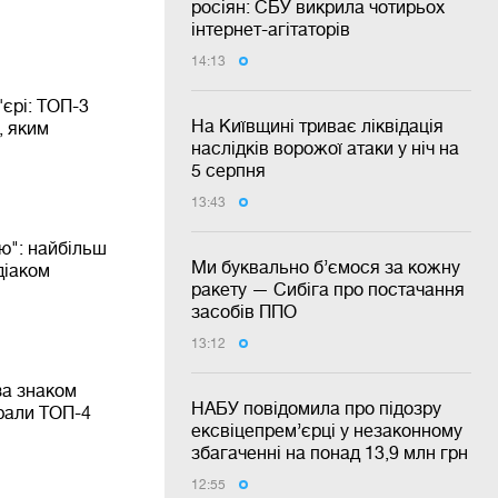
росіян: СБУ викрила чотирьох
інтернет-агітаторів
14:13
'єрі: ТОП-3
На Київщині триває ліквідація
, яким
наслідків ворожої атаки у ніч на
5 серпня
13:43
ю": найбільш
Ми буквально б’ємося за кожну
діаком
ракету — Сибіга про постачання
засобів ППО
13:12
за знаком
НАБУ повідомила про підозру
брали ТОП-4
ексвіцепрем’єрці у незаконному
збагаченні на понад 13,9 млн грн
12:55