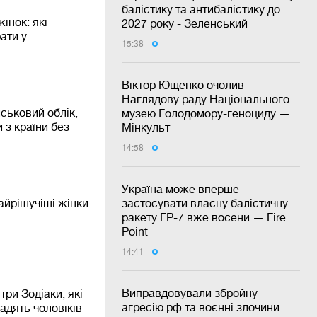
балістику та антибалістику до
інок: які
2027 року - Зеленський
ати у
15:38
Віктор Ющенко очолив
Наглядову раду Національного
йськовий облік,
музею Голодомору-геноциду —
 з країни без
Мінкульт
14:58
Україна може вперше
найрішучіші жінки
застосувати власну балістичну
ракету FP-7 вже восени — Fire
Point
14:41
Виправдовували збройну
три Зодіаки, які
агресію рф та воєнні злочини
адять чоловіків