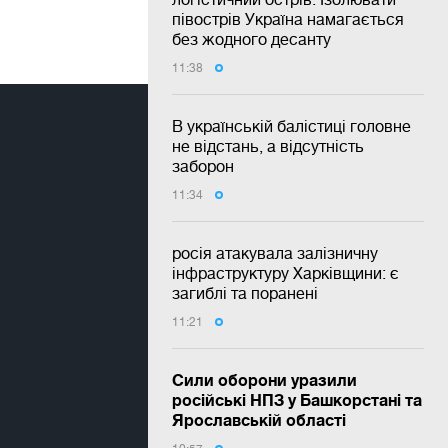
півострів Україна намагається
без жодного десанту
11:38
В українській балістиці головне
не відстань, а відсутність
заборон
11:34
росія атакувала залізничну
інфраструктуру Харківщини: є
загиблі та поранені
11:21
Сили оборони уразили
російські НПЗ у Башкорстані та
Ярославській області