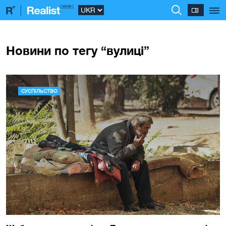
Новини по тегу “вулиці”
СУСПІЛЬСТВО