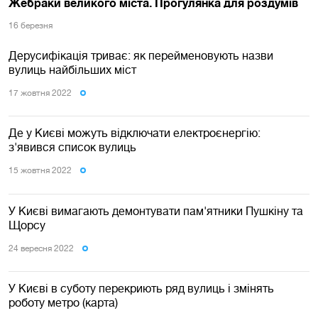
Жебраки великого міста. Прогулянка для роздумів
16 березня
Дерусифікація триває: як перейменовують назви
вулиць найбільших міст
17 жовтня 2022
Де у Києві можуть відключати електроєнергію:
з'явився список вулиць
15 жовтня 2022
У Києві вимагають демонтувати пам'ятники Пушкіну та
Щорсу
24 вересня 2022
У Києві в суботу перекриють ряд вулиць і змінять
роботу метро (карта)