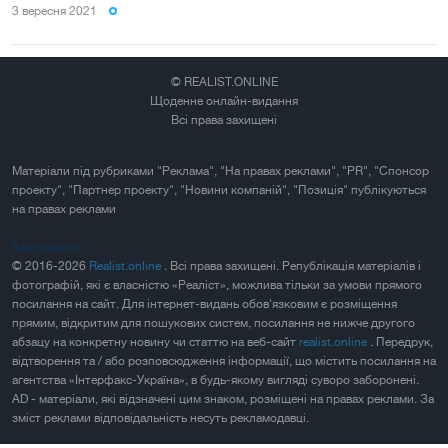
3 вересня 2021
© REALIST.ONLINE
Щоденне онлайн-видання
Всі права захищені
Матеріали під рубриками "Реклама", "На правах реклами", "PR", "Спонсор
проекту", "Партнер проекту", "Новини компаній", "Позиція" публікуються
на правах реклами
Карта сайта
© 2016-2026
Realist.online
. Всі права захищені. Републікація матеріалів і
фотографій, які є власністю «Реаліст», можлива тільки за умови прямого
посилання на сайт. Для інтернет-видань обов'язковим є розміщення
прямим, відкритим для пошукових систем, посилання не нижче другого
абзацу на конкретну новину чи статтю на веб-сайт
realist.online
. Передрук,
відтворення та / або розповсюдження інформації, що містить посилання на
агентства «Інтерфакс-Україна», в будь-якому вигляді суворо заборонені.
AD - матеріали, які відзначені цим знаком, розміщені на правах реклами. За
зміст реклами відповідальність несуть рекламодавці.