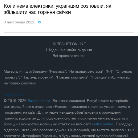
Коли нема електрики: українцям розповіли, як
збільшити час горіння свічки
8 листопада 2022
© REALIST.ONLINE
Щоденне онлайн-видання
Всі права захищені
Матеріали під рубриками "Реклама", "На правах реклами", "PR", "Спонсор
проекту", "Партнер проекту", "Новини компаній", "Позиція" публікуються
на правах реклами
Карта сайта
© 2016-2026
Realist.online
. Всі права захищені. Републікація матеріалів і
фотографій, які є власністю «Реаліст», можлива тільки за умови прямого
посилання на сайт. Для інтернет-видань обов'язковим є розміщення
прямим, відкритим для пошукових систем, посилання не нижче другого
абзацу на конкретну новину чи статтю на веб-сайт
realist.online
. Передрук,
відтворення та / або розповсюдження інформації, що містить посилання на
агентства «Інтерфакс-Україна», в будь-якому вигляді суворо заборонені.