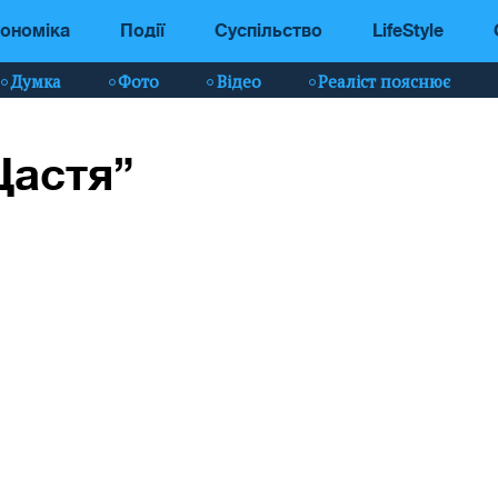
ономіка
Події
Суспільство
LifeStyle
Думка
Фото
Відео
Реаліст пояснює
Щастя”