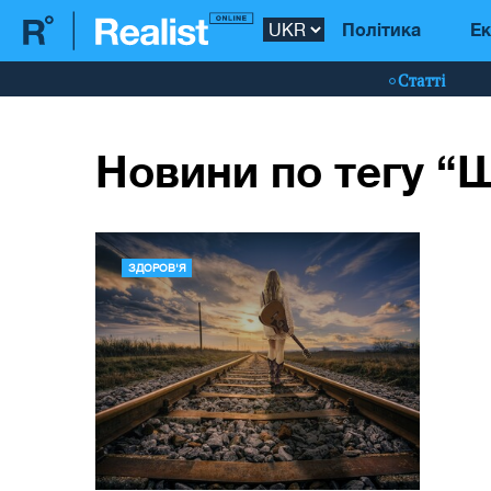
Політика
Ек
Статті
Новини по тегу “
ЗДОРОВ'Я