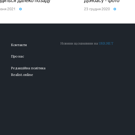
одиться далеко позаду
Донбасу - фото
езня 2021
23 грудня 2020
Новини щохвилини на
UKR.NET
Контакти
Про нас
Редакційна політика
Realist.online