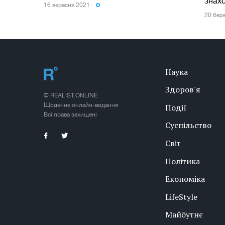
знах
16 вересня 2021
20 бер
Наука
Здоров'я
© REALIST.ONLINE
Щоденне онлайн-видання
Події
Всі права захищені
Суспільство
Світ
Політика
Економіка
LifeStyle
Майбутнє