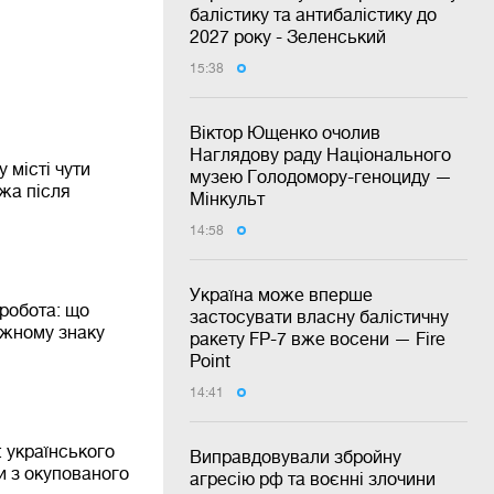
балістику та антибалістику до
2027 року - Зеленський
15:38
Віктор Ющенко очолив
Наглядову раду Національного
у місті чути
музею Голодомору-геноциду —
жа після
Мінкульт
14:58
Україна може вперше
робота: що
застосувати власну балістичну
ожному знаку
ракету FP-7 вже восени — Fire
Point
14:41
 українського
Виправдовували збройну
и з окупованого
агресію рф та воєнні злочини