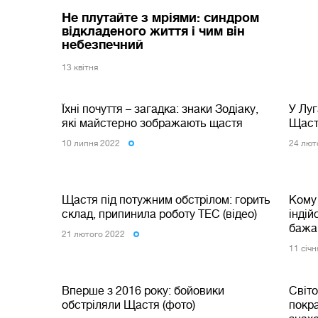
Не плутайте з мріями: синдром
відкладеного життя і чим він
небезпечний
13 квiтня
Їхні почуття – загадка: знаки Зодіаку,
У Луг
які майстерно зображають щастя
Щастя
10 липня 2022
24 лют
Щастя під потужним обстрілом: горить
Кому 
склад, припинила роботу ТЕС (відео)
інді
бажа
21 лютого 2022
11 сiч
Вперше з 2016 року: бойовики
Світо
обстріляли Щастя (фото)
покра