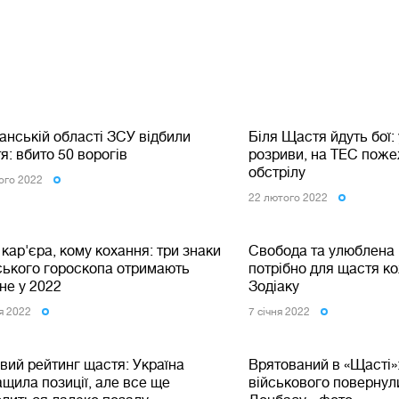
анській області ЗСУ відбили
Біля Щастя йдуть бої: 
: вбито 50 ворогів
розриви, на ТЕС поже
обстрілу
ого 2022
22 лютого 2022
кар'єра, кому кохання: три знаки
Свобода та улюблена 
йського гороскопа отримають
потрібно для щастя к
не у 2022
Зодіаку
ня 2022
7 сiчня 2022
вий рейтинг щастя: Україна
Врятований в «Щасті»:
щила позиції, але все ще
військового повернул