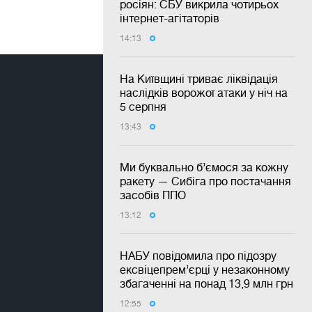
росіян: СБУ викрила чотирьох
інтернет-агітаторів
14:13
На Київщині триває ліквідація
наслідків ворожої атаки у ніч на
5 серпня
13:43
Ми буквально б’ємося за кожну
ракету — Сибіга про постачання
засобів ППО
13:12
НАБУ повідомила про підозру
ексвіцепрем’єрці у незаконному
збагаченні на понад 13,9 млн грн
12:55