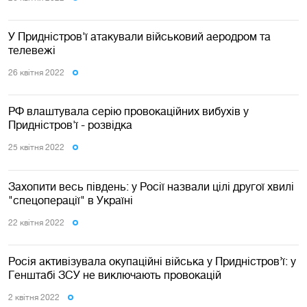
У Придністров'ї атакували військовий аеродром та
телевежі
26 квiтня 2022
РФ влаштувала серію провокаційних вибухів у
Придністров'ї - розвідка
25 квiтня 2022
Захопити весь південь: у Росії назвали цілі другої хвилі
"спецоперації" в Україні
22 квiтня 2022
Росія активізувала окупаційні війська у Придністров’ї: у
Генштабі ЗСУ не виключають провокацій
2 квiтня 2022