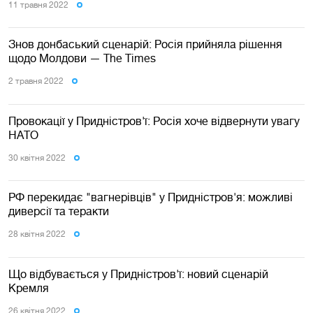
11 травня 2022
Знов донбаський сценарій: Росія прийняла рішення
щодо Молдови — The Times
2 травня 2022
Провокації у Придністров'ї: Росія хоче відвернути увагу
НАТО
30 квiтня 2022
РФ перекидає "вагнерівців" у Придністров'я: можливі
диверсії та теракти
28 квiтня 2022
Що відбувається у Придністров'ї: новий сценарій
Кремля
26 квiтня 2022