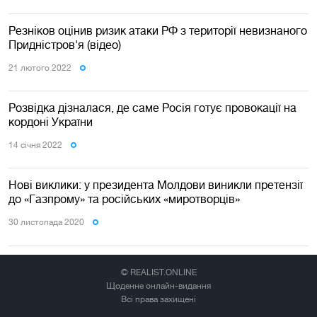
Резніков оцінив ризик атаки РФ з території невизнаного
Придністров'я (відео)
21 лютого 2022
Розвідка дізналася, де саме Росія готує провокації на
кордоні України
14 сiчня 2022
Нові виклики: у президента Молдови виникли претензії
до «Газпрому» та російських «миротворців»
30 листопада 2020
© REALIST.ONLINE
Щоденне онлайн-видання
Всі права захищені