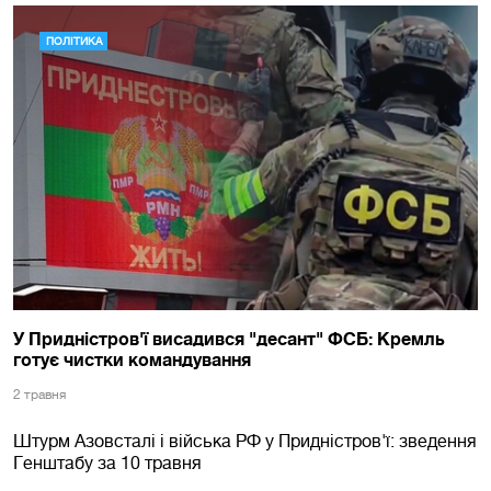
ПОЛІТИКА
У Придністров'ї висадився "десант" ФСБ: Кремль
готує чистки командування
2 травня
Штурм Азовсталі і війська РФ у Придністров'ї: зведення
Генштабу за 10 травня