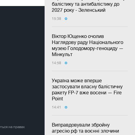
балістику та антибалістику до
2027 року - Зеленський
15:38
Віктор Ющенко очолив
Наглядову раду Національного
музею Голодомору-геноциду —
Мінкульт
14:58
Україна може вперше
застосувати власну балістичну
ракету FP-7 вже восени — Fire
Point
14:41
Виправдовували збройну
ться на правах
агресію рф та воєнні злочини