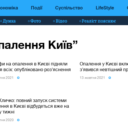
ономіка
Події
Суспільство
LifeStyle
Думка
Фото
Відео
Реаліст пояснює
палення Київ”
и на опалення в Києві підняли
Опалення у Києві вкл
я всіх: опубліковано роз'яснення
з'явився невтішний п
тня 2021
13 жовтня 2021
Кличко: повний запуск системи
ння в Києві відбудеться вже на
у тижні
тня 2020