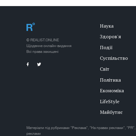
Наука
Здоров'я
© REALIST.ONLINE
Щоденне онлайн-видання
Події
Всі права захищені
Суспільство
Світ
Політика
Економіка
LifeStyle
Майбутнє
Матеріали під рубриками "Реклама", "На правах реклами", "PR",
реклами