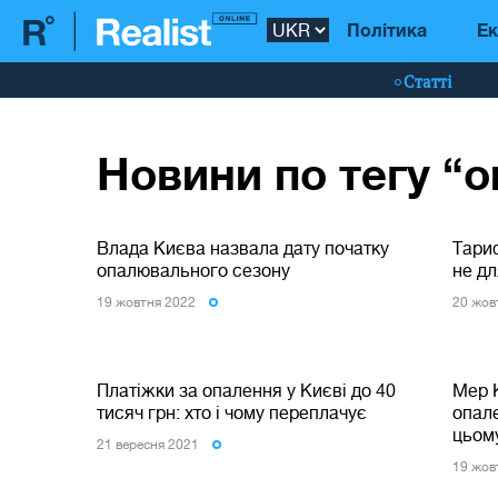
Політика
Ек
Статті
Новини по тегу “о
Влада Києва назвала дату початку
Тариф
опалювального сезону
не дл
19 жовтня 2022
20 жов
Платіжки за опалення у Києві до 40
Мер 
тисяч грн: хто і чому переплачує
опале
цьом
21 вересня 2021
19 жов