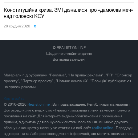
Конституційна криза: ЗМІ дізналися про «дамоклів меч»
над головою КСУ
28 грудня 2020
© REALIST.ONLINE
Щоденне онлайн-видання
Всі права захищені
Матеріали під рубриками "Реклама", "На правах реклами", "PR", "Спонсор
проекту", "Партнер проекту", "Новини компаній", "Позиція" публікуються
на правах реклами
Карта сайта
© 2016-2026
Realist.online
. Всі права захищені. Републікація матеріалів і
фотографій, які є власністю «Реаліст», можлива тільки за умови прямого
посилання на сайт. Для інтернет-видань обов'язковим є розміщення
прямим, відкритим для пошукових систем, посилання не нижче другого
абзацу на конкретну новину чи статтю на веб-сайт
realist.online
. Передрук,
відтворення та / або розповсюдження інформації, що містить посилання на