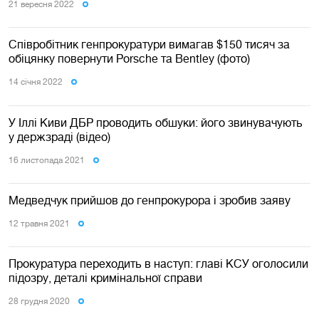
21 вересня 2022
Співробітник генпрокуратури вимагав $150 тисяч за
обіцянку повернути Porsche та Bentley (фото)
14 сiчня 2022
У Іллі Киви ДБР проводить обшуки: його звинувачують
у держзраді (відео)
16 листопада 2021
Медведчук прийшов до генпрокурора і зробив заяву
12 травня 2021
Прокуратура переходить в наступ: главі КСУ оголосили
підозру, деталі кримінальної справи
28 грудня 2020