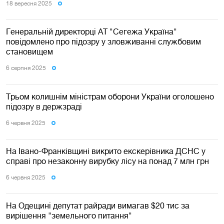
18 вересня 2025
Генеральній директорці АТ "Сегежа Україна"
повідомлено про підозру у зловживанні службовим
становищем
6 серпня 2025
Трьом колишнім міністрам оборони України оголошено
підозру в держзраді
6 червня 2025
На Івано-Франківщині викрито екскерівника ДСНС у
справі про незаконну вирубку лісу на понад 7 млн грн
6 червня 2025
На Одещині депутат райради вимагав $20 тис за
вирішення "земельного питання"