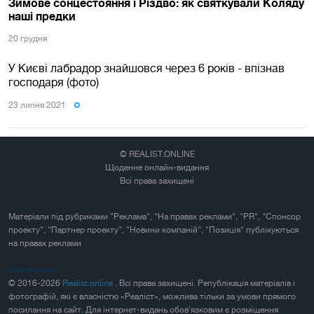
Зимове сонцестояння і Різдво: як святкували Коляду
наші предки
20 грудня
У Києві лабрадор знайшовся через 6 років - впізнав
господаря (фото)
23 липня 2021
© REALIST.ONLINE
Щоденне онлайн-видання
Всі права захищені
Матеріали під рубриками "Реклама", "На правах реклами", "PR", "Спонсор
проекту", "Партнер проекту", "Новини компаній", "Позиція" публікуються
на правах реклами
Карта сайта
© 2016-2026
Realist.online
. Всі права захищені. Републікація матеріалів і
фотографій, які є власністю «Реаліст», можлива тільки за умови прямого
посилання на сайт. Для інтернет-видань обов'язковим є розміщення