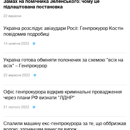
Замах на помічника Зеленського: чому це
підлаштована постановка
22 вересня
Україна розслідує авіаудари Росії: Генпрокурор Костін
повідомив подробиці
14 жовтня 2022
Україна готова обміняти полонених за схемою "всіх на
всіх" – Генпрокурор
22 вересня 2022
Офіс генпрокурора відкрив кримінальні провадження
через плани РФ визнати "ЛДНР"
21 лютого 2022
Спалили машину екс-генпрокурора за те, що оббризкав
водою: злочинцям винесли вирок