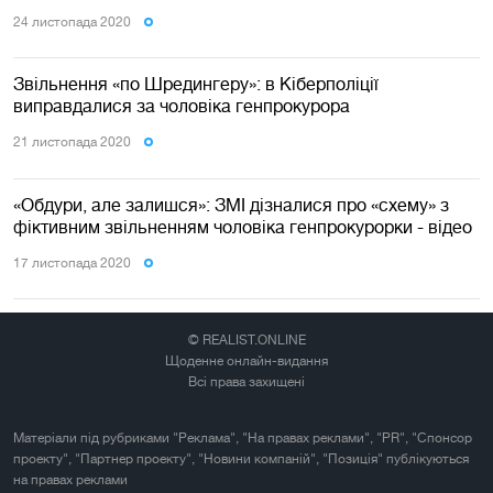
24 листопада 2020
Звільнення «по Шредингеру»: в Кіберполіції
виправдалися за чоловіка генпрокурора
21 листопада 2020
«Обдури, але залишся»: ЗМІ дізналися про «схему» з
фіктивним звільненням чоловіка генпрокурорки - відео
17 листопада 2020
© REALIST.ONLINE
Щоденне онлайн-видання
Всі права захищені
Матеріали під рубриками "Реклама", "На правах реклами", "PR", "Спонсор
проекту", "Партнер проекту", "Новини компаній", "Позиція" публікуються
на правах реклами