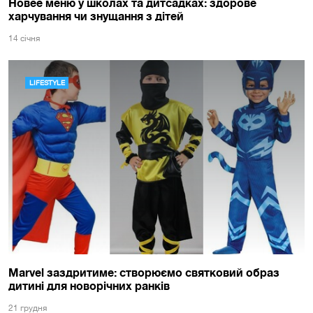
Новее меню у школах та дитсадках: здорове
харчування чи знущання з дітей
14 сiчня
LIFESTYLE
Marvel заздритиме: створюємо святковий образ
дитині для новорічних ранків
21 грудня