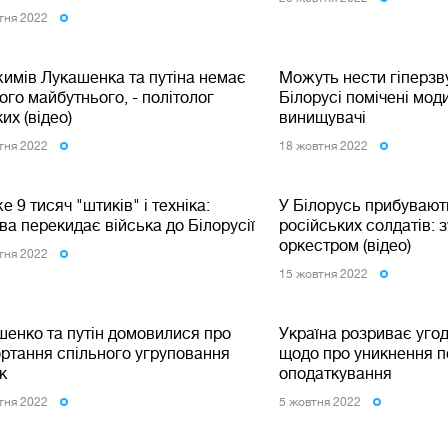
тня 2022
жимів Лукашенка та путіна немає
Можуть нести гіперзву
го майбутнього, - політолог
Білорусі помічені мод
их (відео)
винищувачі
тня 2022
18 жовтня 2022
 9 тисяч "штиків" і техніка:
У Білорусь прибуваю
а перекидає війська до Білорусії
російських солдатів: 
оркестром (відео)
тня 2022
15 жовтня 2022
шенко та путін домовилися про
Україна розриває уго
ортання спільного угруповання
щодо про уникнення п
к
оподаткування
тня 2022
5 жовтня 2022