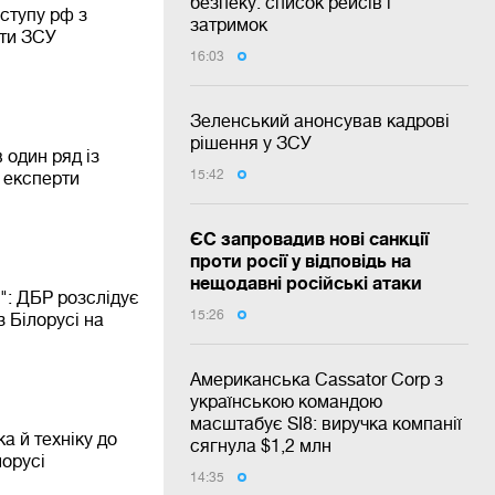
безпеку: список рейсів і
ступу рф з
затримок
яти ЗСУ
16:03
Зеленський анонсував кадрові
рішення у ЗСУ
 один ряд із
15:42
 експерти
ЄС запровадив нові санкції
проти росії у відповідь на
нещодавні російські атаки
": ДБР розслідує
15:26
з Білорусі на
Американська Cassator Corp з
українською командою
масштабує SI8: виручка компанії
а й техніку до
сягнула $1,2 млн
лорусі
14:35