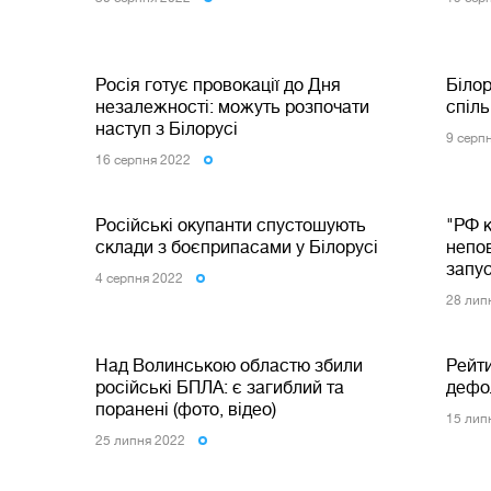
Росія готує провокації до Дня
Біло
незалежності: можуть розпочати
спіль
наступ з Білорусі
9 серп
16 серпня 2022
Російські окупанти спустошують
"РФ 
склади з боєприпасами у Білорусі
непов
запус
4 серпня 2022
28 лип
Над Волинською областю збили
Рейт
російські БПЛА: є загиблий та
дефо
поранені (фото, відео)
15 лип
25 липня 2022