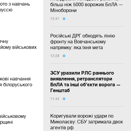
ото з навчань
більш ніж 5000 ворожих БпЛА —
оруссю
Міноборони
12:47
Російські ДРГ обходять лінію
ичну
фронту на Вовчанському
ийому військових
напрямку: яка їхня мета
12:28
ЗСУ уразили РЛС раннього
виявлення, ретранслятори
ькові навчання
БпЛА та інші об'єкти ворога —
ля білоруського
Генштаб
11:44
Коригували ворожі удари по
військовому
Миколаєву: СБУ затримала двох
рщині
агентів рф