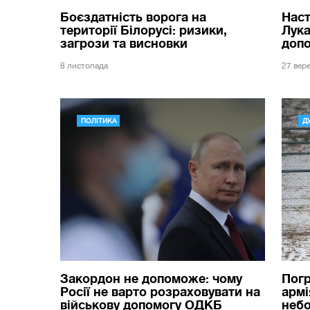
Боєздатність ворога на
Наст
території Білорусі: ризики,
Лука
загрози та висновки
допо
8 листопада
27 вер
ПОЛІТИКА
Д
Закордон не допоможе: чому
Погр
Росії не варто розраховувати на
армі
військову допомогу ОДКБ
неб