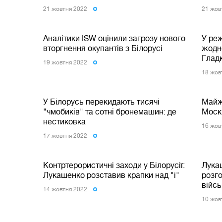
21 жовтня 2022
21 жов
Аналітики ISW оцінили загрозу нового
У ре
вторгнення окупантів з Білорусі
жодно
Гладк
19 жовтня 2022
18 жов
У Білорусь перекидають тисячі
Майже
"чмобиків" та сотні бронемашин: де
Москв
нестиковка
16 жов
17 жовтня 2022
Контртерористичні заходи у Білорусії:
Лука
Лукашенко розставив крапки над "і"
розг
війсь
14 жовтня 2022
10 жов