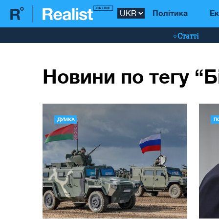
Політика
Ек
Статті
Новини по тегу “Б
ДУМКА
П