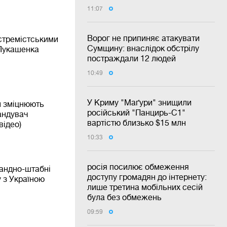
11:07
Ворог не припиняє атакувати
кстремістськими
Сумщину: внаслідок обстрілу
 Лукашенка
постраждали 12 людей
10:49
У Криму "Маґури" знищили
и зміцнюють
російський "Панцирь-С1"
андувач
вартістю близько $15 млн
відео)
10:33
росія посилює обмеження
андно-штабні
доступу громадян до інтернету:
 з Україною
лише третина мобільних сесій
була без обмежень
09:59