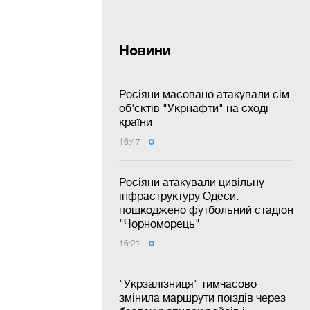
Новини
Росіяни масовано атакували сім
об'єктів "Укрнафти" на сході
країни
16:47
Росіяни атакували цивільну
інфраструктуру Одеси:
пошкоджено футбольний стадіон
"Чорноморець"
16:21
"Укрзалізниця" тимчасово
змінила маршрути поїздів через