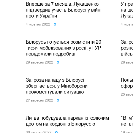
Вперше за 7 місяців: Лукашенко
У пре
підтвердив участь Білорусі у війні
на що
проти України
Лука
4 жовтня 2022
4 жовт
Білорусь готується розмістити 20
Загро
тисяч мобілізованих з росії: у ГУР
розпо
повідомили подробиці
війсь
29 вересня 2022
28 вер
Загроза нападу з Білорусі
Поль
зберігається: у Міноборони
сфор
прокоментували ситуацію
25 вер
27 вересня 2022
Литва побудувала паркан із колючим
"В ім
дротом на кордоні з Білоруссю
не пл
30 серпня 2022
19 сер