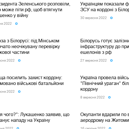
зидента Зеленського розповіли,
Українцям показали ф
 може піти рф, щоб втягнути
ЗСУ на кордоні з Біл
шенко у війну
30 вересня 2022
ня 2022
за з Білорусі: під Мінськом
Білорусь готує залізн
чато неочікувану перевірку
інфраструктуру до пр
кової частини
ешелонів з рф
есня 2022
27 вересня 2022
ща посилить захист кордону:
Україна провела війс
мовано військові батальйони
"Північний ураган" бі
кордону
есня 2022
8 вересня 2022
'я чого?": Лукашенко заявив, що
Окупанти вдарили по 
анує нападу на Україну
аеродрому на Житоми
пня 2022
16 серпня 2022