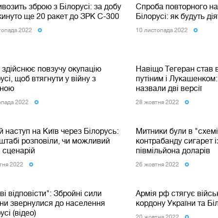
возить зброю з Білорусі: за добу
Спроба повторного на
кинуто ще 20 ракет до ЗРК С-300
Білорусі: як будуть ді
топада 2022
10 листопада 2022
 здійснює повзучу окупацію
Навіщо Тегеран став в
усі, щоб втягнути у війну з
путіним і Лукашенком:
їною
назвали дві версії
опада 2022
28 жовтня 2022
 наступ на Київ через Білорусь:
Митники були в "схемі
штабі розповіли, чи можливий
контрабанду сигарет і
 сценарій
півмільйона доларів
тня 2022
26 жовтня 2022
ві відповісти": Збройні сили
Армія рф стягує військ
їни звернулися до населення
кордону України та Бі
усі (відео)
20 жовтня 2022