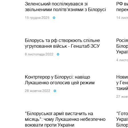
Зеленський поспілкувався зі
РФ ви
звільненими політв'язнями з Білорусі
пере
15 грудня 2025
14 лис
Білорусь та рф створюють спільне
Росія
угруповання військ - Генштаб ЗСУ
Білор
Укра
8 листопада 2022
4 лист
Контртерор у Білорусі: навіщо
Новий
Лукашенко оголосив цей режим
у Ген
такий
28 жовтня 2022
27 жов
"Білоруської армії вистачить на
"Гото
місяць": чому Лукашенко небезпечно
Укра
воювати проти України
Білор