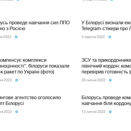
русь проведе навчання сил ППО
У Білорусі визнали е
но з Росією
Telegram-стікери про
ня 2022
5 серпня 2022
компенсує комплекси
ЗСУ та прикордонник
ноцінності": білоруси показали
північний кордон: ком
к ракет по Україні (фото)
перевірив готовність (
ня 2022
28 липня 2022
ингове агентство оголосило
Білорусь проведе ком
лт Білорусі
навчання біля кордону
ня 2022
12 липня 2022