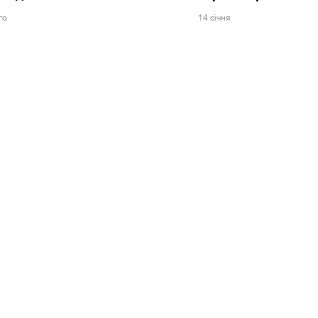
го
14 сiчня