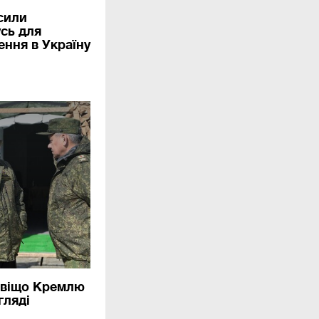
 сили
сь для
ння в Україну
навіщо Кремлю
гляді