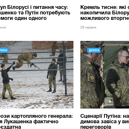
уп Білорусі і питання часу:
Кремль тисне: які
шенко та Путін потребують
накопичила Білору
моги один одного
можливого вторгне
есня
28 червня
УМКА
ДУМКА
ози картопляного генерала:
Сценарії Путіна: 
я Лукашенка фактично
димова завіса у ви
оєздатна
переговорів