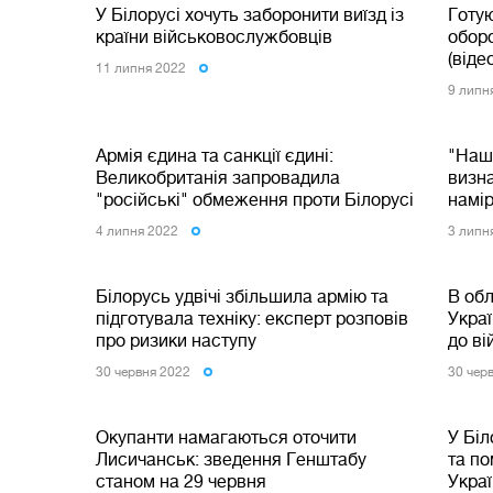
У Білорусі хочуть заборонити виїзд із
Готую
країни військовослужбовців
обор
(віде
11 липня 2022
9 липн
Армія єдина та санкції єдині:
"Наша
Великобританія запровадила
визн
"російські" обмеження проти Білорусі
намір
4 липня 2022
3 липн
Білорусь удвічі збільшила армію та
В об
підготувала техніку: експерт розповів
Украї
про ризики наступу
до ві
30 червня 2022
30 чер
Окупанти намагаються оточити
У Біл
Лисичанськ: зведення Генштабу
та по
станом на 29 червня
Украї