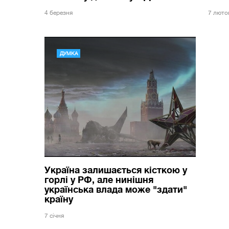
4 березня
7 люто
ДУМКА
Україна залишається кісткою у
горлі у РФ, але нинішня
українська влада може "здати"
країну
7 сiчня