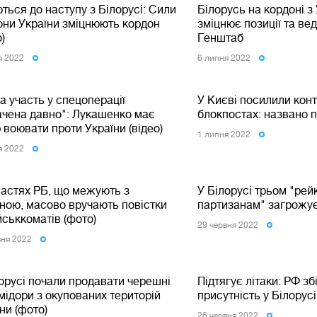
ться до наступу з Білорусі: Сили
Білорусь на кордоні з
они України зміцнюють кордон
зміцнює позиції та вед
о)
Генштаб
я 2022
6 липня 2022
 участь у спецоперації
У Києві посилили кон
ачена давно": Лукашенко має
блокпостах: названо 
 воювати проти України (відео)
1 липня 2022
я 2022
ластях РБ, що межують з
У Білорусі трьом "ре
ною, масово вручають повістки
партизанам" загрожує
йськкоматів (фото)
29 червня 2022
вня 2022
орусі почали продавати черешні
Підтягує літаки: РФ з
мідори з окупованих територій
присутність у Білорусі
ни (фото)
26 червня 2022