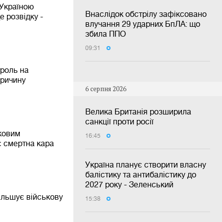
 Україною
Внаслідок обстрілу зафіксовано
е розвідку -
влучання 29 ударних БпЛА: що
збила ППО
09:31
троль на
причину
6 серпня 2026
Велика Британія розширила
санкції проти росії
йковим
16:45
 смертна кара
Україна планує створити власну
балістику та антибалістику до
2027 року - Зеленський
більшує військову
15:38