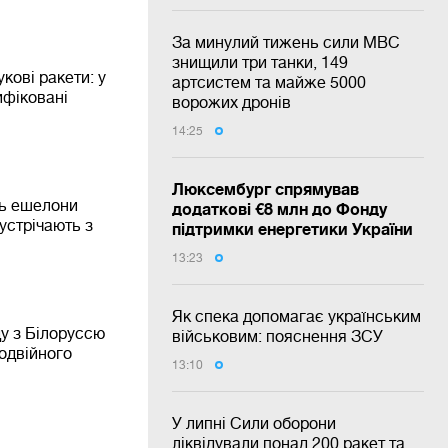
За минулий тижень сили МВС
знищили три танки, 149
кові ракети: у
артсистем та майже 5000
ифіковані
ворожих дронів
14:25
Люксембург спрямував
ть ешелони
додаткові €8 млн до Фонду
зустрічають з
підтримки енергетики України
13:23
Як спека допомагає українським
ду з Білоруссю
військовим: пояснення ЗСУ
одвійного
13:10
У липні Сили оборони
ліквідували понад 200 ракет та