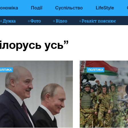
ономіка
Події
Суспільство
LifeStyle
Думка
Фото
Відео
Реаліст пояснює
ілорусь усь”
ОЛІТИКА
ПОЛІТИКА