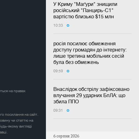
У Криму "Маґури" знищили
російський "Панцирь-С1"
вартістю близько $15 млн
10:33
росія посилює обмеження
доступу громадян до інтернету:
лише третина мобільних сесій
була без обмежень
09:59
Внаслідок обстрілу зафіксовано
ться на правах
влучання 29 ударних БпЛА: що
збила ППО
09:31
ого посилання на сайт.
овину чи статтю на
будь-якому вигляді
авці.
6 серпня 2026