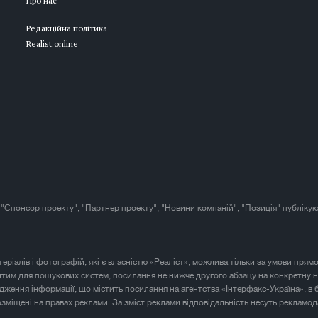
Про нас
Редакційна політика
Realist.online
 "Спонсор проекту", "Партнер проекту", "Новини компаній", "Позиція" публікую
атеріалів і фотографій, які є власністю «Реаліст», можлива тільки за умови прям
итим для пошукових систем, посилання не нижче другого абзацу на конкретну н
юдження інформації, що містить посилання на агентства «Інтерфакс-Україна», в 
розміщені на правах реклами. За зміст реклами відповідальність несуть рекламод