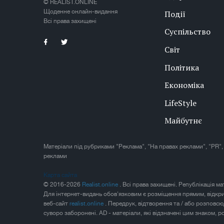
© REALIST.ONLINE
Щоденне онлайн-видання
Події
Всі права захищені
Суспільство
Світ
Політика
Економіка
LifeStyle
Майбутнє
Матеріали під рубриками "Реклама", "На правах реклами", "PR",
реклами
Карта сайта
© 2016-2026
Realist.online
. Всі права захищені. Републікація м
Для інтернет-видань обов'язковим є розміщення прямим, відкр
веб-сайт
realist.online
. Передрук, відтворення та / або розповс
суворо заборонені. AD - матеріали, які відзначені цим знаком, 