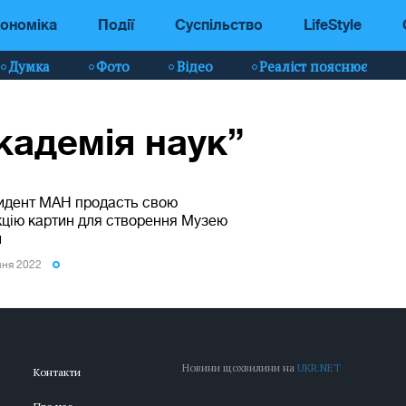
ономіка
Події
Суспільство
LifeStyle
Думка
Фото
Відео
Реаліст пояснює
кадемія наук”
идент МАН продасть свою
кцію картин для створення Музею
и
пня 2022
Новини щохвилини на
UKR.NET
Контакти