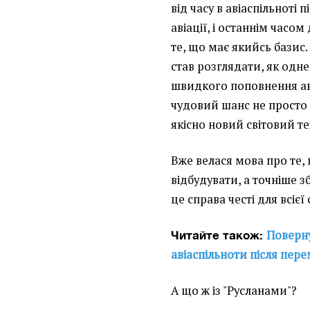
від часу в авіаспільноті
авіації, і останнім часо
те, що має якийсь базис.
став розглядати, як одне
швидкого поповнення аві
чудовий шанс не просто в
якісно новий світовий т
Вже велася мова про те, 
відбудувати, а точніше з
це справа честі для всієї
Поверну
Читайте також:
авіаспільноти після пер
А що ж із "Русланами"?