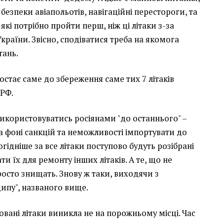
безпеки авіапольотів, навігаційні перестороги, та
які потрібно пройти перш, ніж ці літаки з-за
країни. Звісно, сподіватися треба на якомога
тань.
остає саме до збереження саме тих 7 літаків
 РФ.
використовуватись росіянами "до останнього" –
на фоні санкцій та неможливості імпортувати до
огідніше за все літаки поступово будуть розібрані
ти їх для ремонту інших літаків. А те, що не
осто знищать. Знову ж таки, виходячи з
ипу", названого вище.
вані літаки виникла не на порожньому місці. Час