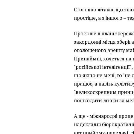
Стосовно літаків, що зна
простіше, а з іншого – т
Простіше в плані збереже
закордонні місця зберіг
оголошеного арешту майн
Принаймні, хочеться на 
"російської інтелігенції"
що якщо не мені, то "не 
працює, а навіть культив
"великоскрепним принци
пошкодити літаки за ме
А ще - міжнародні проце
надскладні бюрократичні
акт прийому-передачі, сі