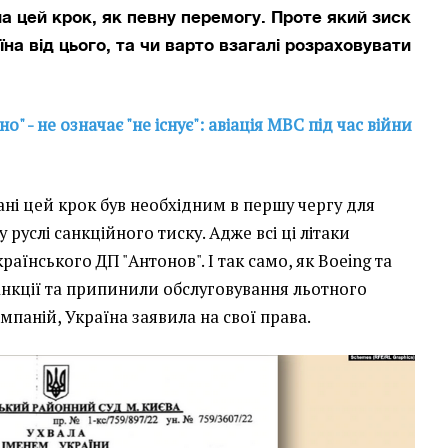
а цей крок, як певну перемогу. Проте який зиск
на від цього, та чи варто взагалі розраховувати
о" - не означає "не існує": авіація МВС під час війни
ані цей крок був необхідним в першу чергу для
у руслі санкційного тиску. Адже всі ці літаки
аїнського ДП "Антонов". І так само, як Boeing та
санкції та припинили обслуговування льотного
мпаній, Україна заявила на свої права.