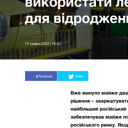
використати л
для відродженн
13 травня 2022 | 16:02
Facebook
Twitter
Вже минуло майже два м
рішення – заарештувати
найбільший російський
забезпечував майже по
російського ринку. Якщ