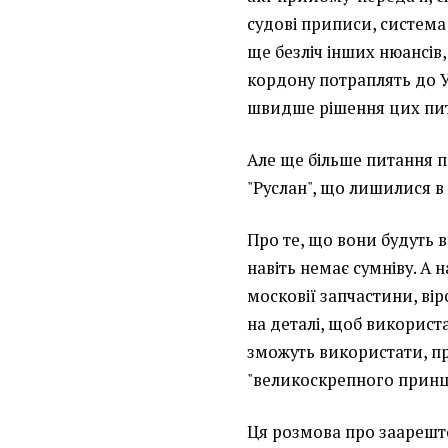
судові приписи, система 
ще безліч інших нюансів, 
кордону потраплять до У
швидше рішення цих пи
Але ще більше питання п
"Руслан", що лишилися в
Про те, що вони будуть 
навіть немає сумніву. А 
московії запчастини, вір
на деталі, щоб використа
зможуть використати, пр
"великоскрепного принц
Ця розмова про заарешто