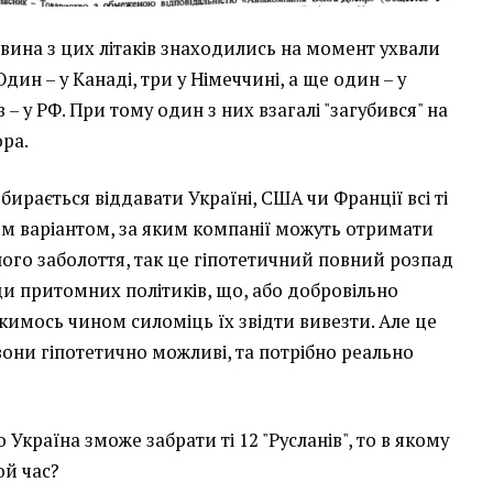
вина з цих літаків знаходились на момент ухвали
Один – у Канаді, три у Німеччині, а ще один – у
ів – у РФ. При тому один з них взагалі "загубився" на
ора.
збирається віддавати Україні, США чи Франції всі ті
им варіантом, за яким компанії можуть отримати
ного заболоття, так це гіпотетичний повний розпад
ди притомних політиків, що, або добровільно
якимось чином силоміць їх звідти вивезти. Але це
 вони гіпотетично можливі, та потрібно реально
 Україна зможе забрати ті 12 "Русланів", то в якому
ой час?