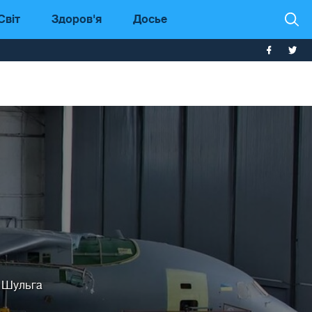
Світ
Здоров'я
Досье
 Шульга