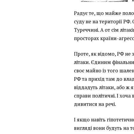
Радує те, що майже поло
суду не на території РФ. 
Туреччині. А от сім літак
просторах країни-агрес
Проте, як відомо, РФ не 
літаки. Єдиним фінальн
своє майно із того шале
РФ та прихід там до вла
віддадуть літаки, або ж 
справи політичні. І хоча
дивитися на речі.
І якщо навіть гіпотетично
вигляді вони будуть на т