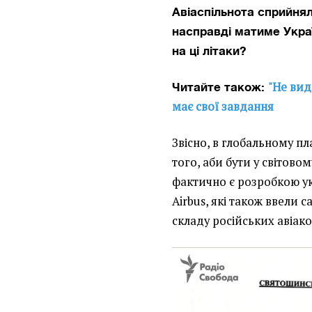
Авіаспільнота сприйнял
насправді матиме Украї
на ці літаки?
"Не видн
Читайте також:
має свої завдання
Звісно, в глобальному пл
того, аби бути у світовом
фактично є розробкою укр
Airbus, які також ввели 
складу російських авіако