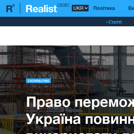
Політика
Ек
Статті
СУСПІЛЬСТВО
Право перемо
Україна повин