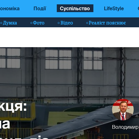
ономіка
Події
Суспільство
LifeStyle
Думка
Фото
Відео
Реаліст пояснює
жця:
на
Володимир