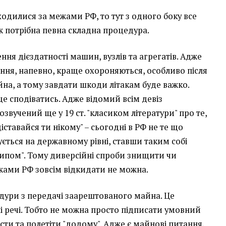
ходилися за межами РФ, то тут з одного боку все
еж потрібна певна складна процедура.
ння дієздатності машин, вузлів та агрегатів. Адже
ання, напевно, краще охороняються, особливо після
а, а тому завдати шкоди літакам буде важко.
це сподіватись. Адже відомий всім девіз
, озвучений ще у 19 ст. "класиком літератури" про те,
діставайся ти нікому" – сьогодні в РФ не те що
ується на державному рівні, ставши таким собі
пом". Тому диверсійні спроби знищити чи
жами РФ зовсім відкидати не можна.
дури з передачі заарештованого майна. Це
 речі. Тобто не можна просто підписати умовний
сти та полетіти "додому". Адже є майнові питання,