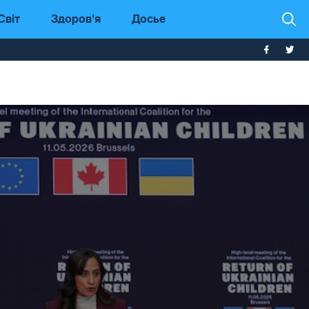
Світ
Здоров'я
Досье