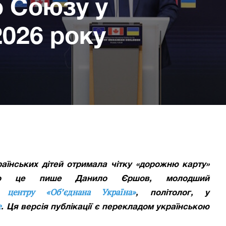
 Союзу у
2026 року
раїнських дітей отримала чітку «дорожню карту»
ро це пише
Данило Єршов, молодший
о центру «Об’єднана Україна»
,
політолог,
у
e
. Ця версія публікації є перекладом українською