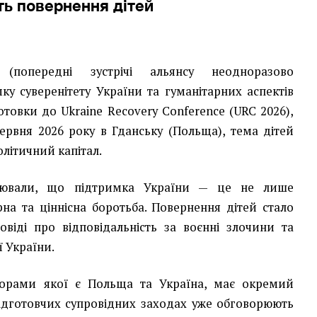
ть повернення дітей
(попередні зустрічі альянсу неодноразово
ку суверенітету України та гуманітарних аспектів
готовки до Ukraine Recovery Conference (URC 2026),
червня 2026 року в Гданську (Польща), тема дітей
літичний капітал.
лювали, що підтримка України — це не лише
рна та ціннісна боротьба. Повернення дітей стало
віді про відповідальність за воєнні злочини та
 України.
аторами якої є Польща та Україна, має окремий
ідготовчих супровідних заходах уже обговорюють