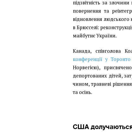
підзвітність за злочини 
повернення та реінтег
відновлення людського к
в Брюсселі: реконструкці
майбутнє України.
Канада, співголова Ко
конференції у Торонто
Норвегією), присвячено
депортованих дітей, за
чином, травневі рішення
та осінь.
США долучаються 