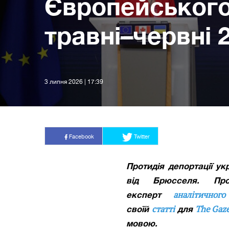
Європейського
травні–червні 
3 липня 2026 | 17:39
Facebook
Twitter
Протидія депортації ук
від Брюсселя. П
аналітичног
експерт
статті
The Gaz
своїй
для
мовою.