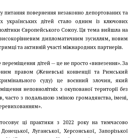
оку питання повернення незаконно депортованих та
х українських дітей стало одним із ключових
 політики Європейського Союзу. Ця тема вийшла на
 високорівневим дипломатичним зусиллям, новим
дтримці та активній участі міжнародних партнерів.
 переміщення дітей — це не просто «вивезення». За
рним правом (Женевські конвенції та Римський
кримінального суду) це воєнний злочин, який
міщення неповнолітніх з окупованої території без
ів, часто з подальшою зміною громадянства, імені,
перевихованням».
стосовує ці практики з 2022 року на тимчасово
Донецької, Луганської, Херсонської, Запорізької