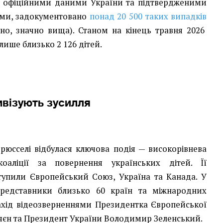
За офіційними даними України та підтвердженими
ми, задокументовано
понад 20 500 таких випадків
но, значно вища). Станом на кінець травня 2026
лише близько 2 126 дітей.
ивізують зусилля
Брюсселі відбулася ключова подія — високорівнева
коаліції за повернення українських дітей. Її
тупили Європейський Союз, Україна та Канада. У
 представники близько 60 країн та міжнародних
захід відеозверненнями Президентка Європейської
Ляєн та Президент України Володимир Зеленський.