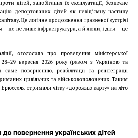
проти дітей, запобігання їх експлуатації, безпечне
рацію депортованих дітей як невід’ємну частину
апіталу. Це логічне продовження травневої зустрічі
я — це не лише інфраструктура, а й люди, і діти — це
аліції, оголосила про проведення міністерської
28–29 вересня 2026 року (разом з Україною та
ї саме поверненню, реабілітації та реінтеграції
триманих цивільних та військовополонених. Таким
 Брюсселя отримали чітку «дорожню карту» на літо
до повернення українських дітей