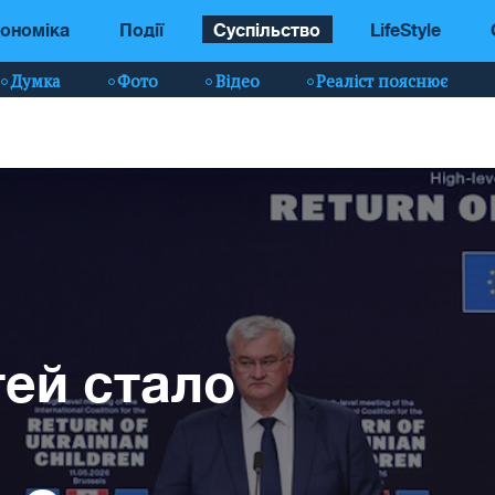
ономіка
Події
Суспільство
LifeStyle
Думка
Фото
Відео
Реаліст пояснює
тей стало