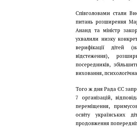
Співголовами стали Ви
питань розширення Мар
Ананд та міністр зако
ухвалили низку конкре
верифікації дітей (
відстеження), розш
посередників, збільшит
виховання, психологічна 
Того ж дня Рада ЄС запр
7 організацій, відпов
переміщення, примусов
освіту українських д
продовження попередніх 