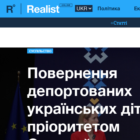
Політика
Ек
Статті
СУСПІЛЬСТВО
Повернення
депортованих
українських ді
пріоритетом