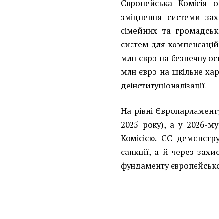
Європейська Комісія 
зміцнення системи захи
сімейних та громадськ
систем для компенсацій
млн євро на безпечну осв
млн євро на шкільне ха
деінституціоналізації.
На рівні Європарламент
2025 року), а у 2026-м
Комісією. ЄС демонстр
санкції, а й через захи
фундаменту європейської