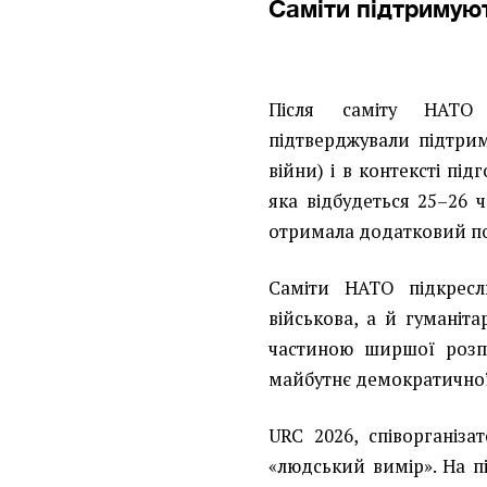
Саміти підтримую
Після саміту НАТО 
підтверджували підтрим
війни) і в контексті під
яка відбудеться 25–26 
отримала додатковий по
Саміти НАТО підкрес
військова, а й гуманіта
частиною ширшої розпо
майбутнє демократичної
URC 2026, співорганіз
«людський вимір». На п