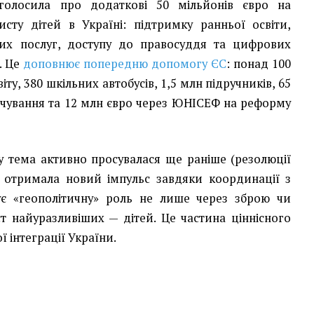
оголосила про додаткові 50 мільйонів євро на
сту дітей в Україні: підтримку ранньої освіти,
их послуг, доступу до правосуддя та цифрових
. Це
доповнює попередню допомогу ЄС
: понад 100
іту, 380 шкільних автобусів, 1,5 млн підручників, 65
рчування та 12 млн євро через ЮНІСЕФ на реформу
у тема активно просувалася ще раніше (резолюції
у отримала новий імпульс завдяки координації з
ує «геополітичну» роль не лише через зброю чи
ст найуразливіших — дітей. Це частина ціннісного
 інтеграції України.