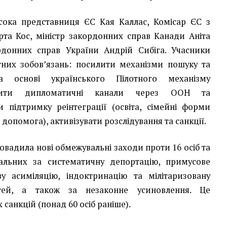
сока представниця ЄС Кая Каллас, Комісар ЄС з
та Кос, міністр закордонних справ Канади Аніта
рдонних справ України Андрій Сибіга. Учасники
тних зобов’язань: посилити механізми пошуку та
на основі українського Пілотного механізму
ирити дипломатичні канали через ООН та
и підтримку реінтеграції (освіта, сімейні форми
допомога), активізувати розслідування та санкції.
овадила нові обмежувальні заходи проти 16 осіб та
ідальних за систематичну депортацію, примусове
у асиміляцію, індоктринацію та мілітаризовану
ітей, а також за незаконне усиновлення. Це
санкцій (понад 60 осіб раніше).