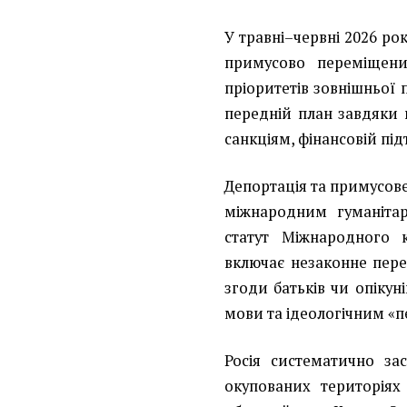
У травні–червні 2026 р
примусово переміщени
пріоритетів зовнішньої
передній план завдяки
санкціям, фінансовій пі
Депортація та примусове
міжнародним гуманіта
статут Міжнародного 
включає незаконне пере
згоди батьків чи опікун
мови та ідеологічним «
Росія систематично за
окупованих територіях 