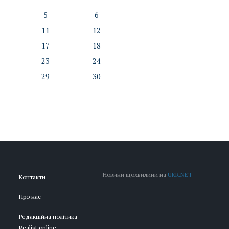
5
6
11
12
17
18
23
24
29
30
Новини щохвилини на
UKR.NET
Контакти
Про нас
Редакційна політика
Realist.online