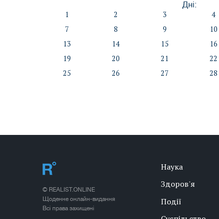
Дні:
1
2
3
4
7
8
9
10
13
14
15
16
19
20
21
22
25
26
27
28
Наука
Здоров'я
© REALIST.ONLINE
Щоденне онлайн-видання
Події
Всі права захищені
Суспільство