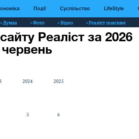
ономіка
Події
Суспільство
LifeStyle
Думка
Фото
Відео
Реаліст пояснює
 сайту Реаліст за 2026
, червень
3
2024
2025
5
6