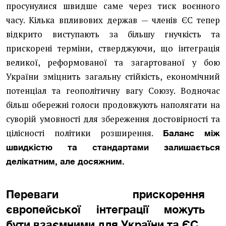
просунулися швидше саме через тиск воєнного
часу. Кілька впливових держав — членів ЄС тепер
відкрито виступають за більшу гнучкість та
прискорені терміни, стверджуючи, що інтеграція
великої, реформованої та загартованої у бою
України зміцнить загальну стійкість, економічний
потенціал та геополітичну вагу Союзу. Водночас
більш обережні голоси продовжують наполягати на
суворій умовності для збереження достовірності та
цілісності політики розширення.
Баланс між
швидкістю та стандартами залишається
делікатним, але досяжним.
Переваги прискорення
європейської інтеграції можуть
бути взаємними для України та ЄС