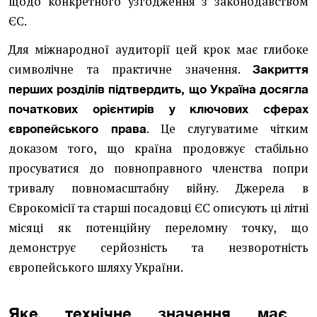
щодо конкретного узгодження з законодавством
ЄС.
Для міжнародної аудиторії цей крок має глибоке
символічне та практичне значення.
Закриття
перших розділів підтвердить, що Україна досягла
початкових орієнтирів у ключових сферах
. Це слугуватиме чітким
європейського права
доказом того, що країна продовжує стабільно
просуватися до повноправного членства попри
тривалу повномасштабну війну. Джерела в
Єврокомісії та старші посадовці ЄС описують ці літні
місяці як потенційну переломну точку, що
демонструє серйозність та незворотність
європейського шляху України.
Яке технічне значення має