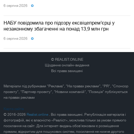
6 серпня 2026
НАБУ повідомила про підозру ексвіцепрем’єрці у
незаконному збагаченні на понад 13,9 млн грн
6 серпня 2026
© REALIST.ONLINE
Щоденне онлайн-видання
Всі права захищені
Матеріали під рубриками "Реклама", "На правах реклами", "PR", "Спонсор
проекту", "Партнер проекту", "Новини компаній", "Позиція" публікуються
на правах реклами
Карта сайта
© 2016-2026
Realist.online
. Всі права захищені. Републікація матеріалів і
фотографій, які є власністю «Реаліст», можлива тільки за умови прямого
посилання на сайт. Для інтернет-видань обов'язковим є розміщення
прямим, відкритим для пошукових систем, посилання не нижче другого