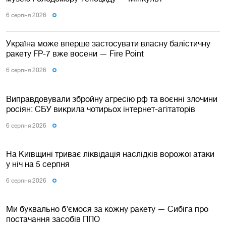
6 серпня 2026
Україна може вперше застосувати власну балістичну
ракету FP-7 вже восени — Fire Point
6 серпня 2026
Виправдовували збройну агресію рф та воєнні злочини
росіян: СБУ викрила чотирьох інтернет-агітаторів
6 серпня 2026
На Київщині триває ліквідація наслідків ворожої атаки
у ніч на 5 серпня
6 серпня 2026
Ми буквально б’ємося за кожну ракету — Сибіга про
постачання засобів ППО