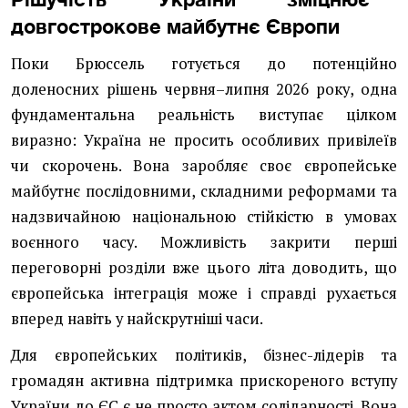
довгострокове майбутнє Європи
Поки Брюссель готується до потенційно
доленосних рішень червня–липня 2026 року, одна
фундаментальна реальність виступає цілком
виразно: Україна не просить особливих привілеїв
чи скорочень. Вона заробляє своє європейське
майбутнє послідовними, складними реформами та
надзвичайною національною стійкістю в умовах
воєнного часу. Можливість закрити перші
переговорні розділи вже цього літа доводить, що
європейська інтеграція може і справді рухається
вперед навіть у найскрутніші часи.
Для європейських політиків, бізнес-лідерів та
громадян активна підтримка прискореного вступу
України до ЄС є не просто актом солідарності. Вона