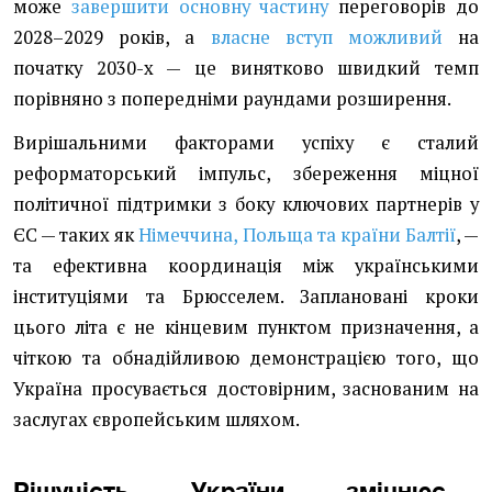
може
завершити основну частину
переговорів до
2028–2029 років, а
власне вступ можливий
на
початку 2030-х — це винятково швидкий темп
порівняно з попередніми раундами розширення.
Вирішальними факторами успіху є сталий
реформаторський імпульс, збереження міцної
політичної підтримки з боку ключових партнерів у
ЄС — таких як
Німеччина, Польща та країни Балтії
, —
та ефективна координація між українськими
інституціями та Брюсселем. Заплановані кроки
цього літа є не кінцевим пунктом призначення, а
чіткою та обнадійливою демонстрацією того, що
Україна просувається достовірним, заснованим на
заслугах європейським шляхом.
Рішучість України зміцнює