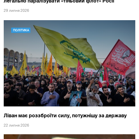
легально паралізувати «тіньовий флот» Росії
29 липня 2026
ПОЛІТИКА
Ліван має роззброїти силу, потужнішу за державу
22 липня 2026