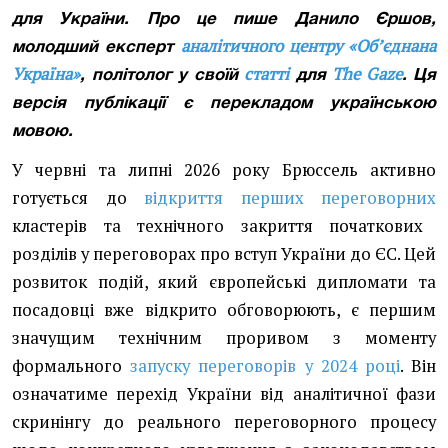
для України. Про це пише
Данило Єршов,
аналітичного центру «Об’єднана
молодший експерт
Україна»
статті
The Gaze
,
політолог
у своїй
для
. Ця
версія публікації є перекладом українською
мовою.
У червні та липні 2026 року Брюссель активно
готується до
відкриття перших переговорних
кластерів та технічного закриття початкових
розділів у переговорах про вступ України до ЄС. Цей
розвиток подій, який європейські дипломати та
посадовці вже відкрито обговорюють, є першим
значущим технічним проривом з моменту
формального
запуску переговорів у 2024 році
. Він
означатиме перехід України від аналітичної фази
скринінгу до реального переговорного процесу