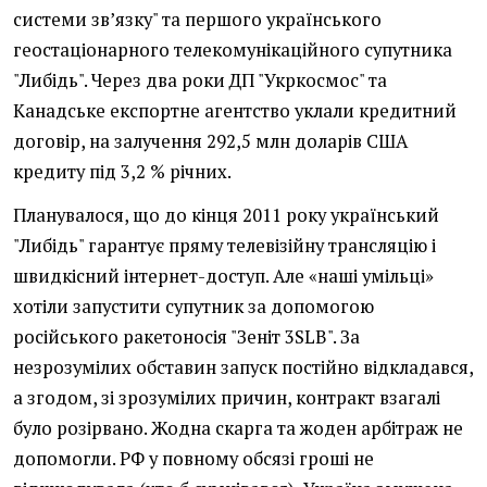
системи зв’язку" та першого українського
геостаціонарного телекомунікаційного супутника
"Либідь". Через два роки ДП "Укркосмос" та
Канадське експортне агентство уклали кредитний
договір, на залучення 292,5 млн доларів США
кредиту під 3,2 % річних.
Планувалося, що до кінця 2011 року український
"Либідь" гарантує пряму телевізійну трансляцію і
швидкісний інтернет-доступ. Але «наші умільці»
хотіли запустити супутник за допомогою
російського ракетоносія "Зеніт 3SLB". За
незрозумілих обставин запуск постійно відкладався,
а згодом, зі зрозумілих причин, контракт взагалі
було розірвано. Жодна скарга та жоден арбітраж не
допомогли. РФ у повному обсязі гроші не