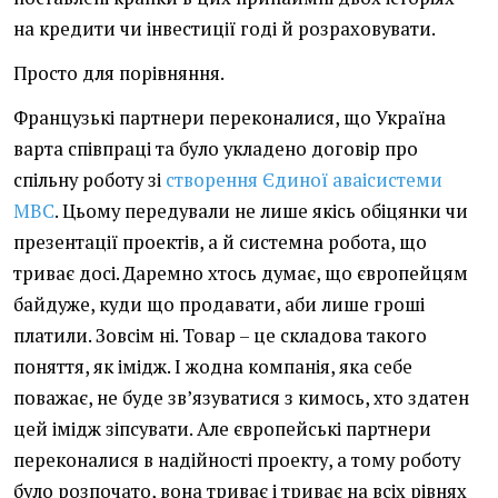
на кредити чи інвестиції годі й розраховувати.
Просто для порівняння.
Французькі партнери переконалися, що Україна
варта співпраці та було укладено договір про
спільну роботу зі
створення Єдиної аваісистеми
МВС
. Цьому передували не лише якісь обіцянки чи
презентації проектів, а й системна робота, що
триває досі. Даремно хтось думає, що європейцям
байдуже, куди що продавати, аби лише гроші
платили. Зовсім ні. Товар – це складова такого
поняття, як імідж. І жодна компанія, яка себе
поважає, не буде зв’язуватися з кимось, хто здатен
цей імідж зіпсувати. Але європейські партнери
переконалися в надійності проекту, а тому роботу
було розпочато, вона триває і триває на всіх рівнях