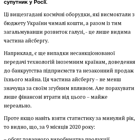
супутник у Росії.
Ці вищезгадані космічні оборудки, які висмоктали з
бюджету України чималі кошти, а разом із тим
загальмувавши розвиток галузі, - це лише видима
частина айсбергу.
Наприклад, є ще випадки несанкціонованої
передачі технологій іноземним країнам, доведення
до банкрутства підприємств та незаконний продаж
їхнього майна. Ця частина айсбергу – не менш
значуща за своїм згубним впливом. Але порахувати
лише фінансові втрати від цього – майже
нереально.
Проте якщо навіть взяти статистику за минулий рік,
то видно, що, за 9 місяців 2020 року:
− обсяг товарного виробництва продукції