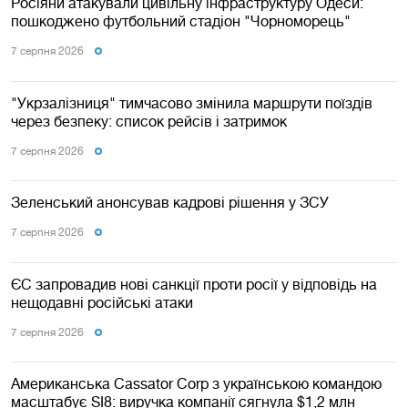
Росіяни атакували цивільну інфраструктуру Одеси:
пошкоджено футбольний стадіон "Чорноморець"
7 серпня 2026
"Укрзалізниця" тимчасово змінила маршрути поїздів
через безпеку: список рейсів і затримок
7 серпня 2026
Зеленський анонсував кадрові рішення у ЗСУ
7 серпня 2026
ЄС запровадив нові санкції проти росії у відповідь на
нещодавні російські атаки
7 серпня 2026
Американська Cassator Corp з українською командою
масштабує SI8: виручка компанії сягнула $1,2 млн