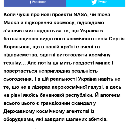
Facebook
Twitter
Коли чуєш про нові проекти NASA, чи Ілона
Маска з підкорення космосу, підсвідомо
з’являється гордість за те, що Україна є
батьківщиною видатного космічного генія Сергія
Корольова, що в нашій країні є вчені та
підприємства, здатні виготовляти космічну
техніку… Але потім ця мить гордості минає і
повертається неприглядна реальність
сьогодення. І в цій реальності Україна навіть не
те, що не в лідерах аерокосмічної галузі, а десь
на рівні якоїсь бананової республіки. Й апогеєм
всього цього є грандіозний скандал у
Державному космічному агентстві із
оборудками, які завдали шалених збитків.