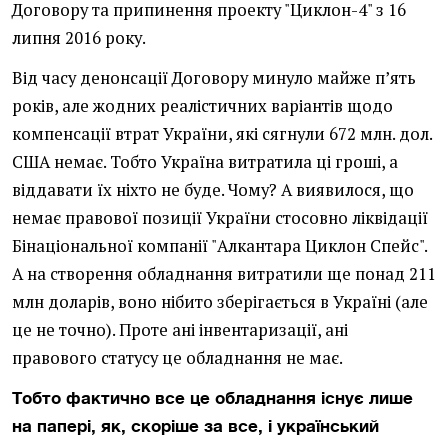
Договору та припинення проекту "Циклон-4" з 16
липня 2016 року.
Від часу денонсації Договору минуло майже п’ять
років, але жодних реалістичних варіантів щодо
компенсації втрат України, які сягнули 672 млн. дол.
США немає. Тобто Україна витратила ці гроші, а
віддавати їх ніхто не буде. Чому? А виявилося, що
немає правової позиції України стосовно ліквідації
Бінаціональної компанії "Алкантара Циклон Спейс".
А на створення обладнання витратили ще понад 211
млн доларів, воно нібито зберігається в Україні (але
це не точно). Проте ані інвентаризації, ані
правового статусу це обладнання не має.
Тобто фактично все це обладнання існує лише
на папері, як, скоріше за все, і український