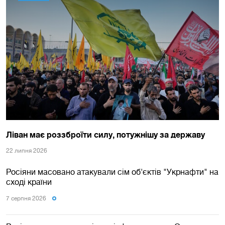
Ліван має роззброїти силу, потужнішу за державу
22 липня 2026
Росіяни масовано атакували сім об'єктів "Укрнафти" на
сході країни
7 серпня 2026