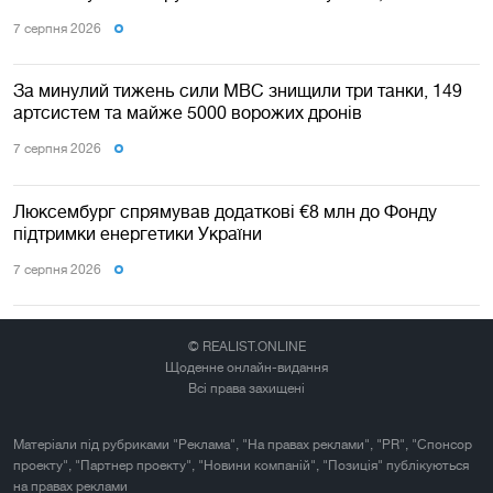
7 серпня 2026
За минулий тижень сили МВС знищили три танки, 149
артсистем та майже 5000 ворожих дронів
7 серпня 2026
Люксембург спрямував додаткові €8 млн до Фонду
підтримки енергетики України
7 серпня 2026
© REALIST.ONLINE
Щоденне онлайн-видання
Всі права захищені
Матеріали під рубриками "Реклама", "На правах реклами", "PR", "Спонсор
проекту", "Партнер проекту", "Новини компаній", "Позиція" публікуються
на правах реклами