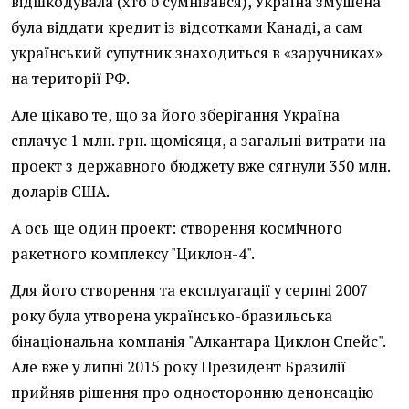
відшкодувала (хто б сумнівався), Україна змушена
була віддати кредит із відсотками Канаді, а сам
український супутник знаходиться в «заручниках»
на території РФ.
Але цікаво те, що за його зберігання Україна
сплачує 1 млн. грн. щомісяця, а загальні витрати на
проект з державного бюджету вже сягнули 350 млн.
доларів США.
А ось ще один проект: створення космічного
ракетного комплексу "Циклон-4".
Для його створення та експлуатації у серпні 2007
року була утворена українсько-бразильська
бінаціональна компанія "Алкантара Циклон Спейс".
Але вже у липні 2015 року Президент Бразилії
прийняв рішення про односторонню денонсацію