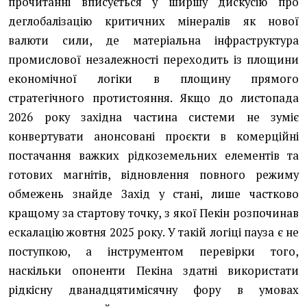
прочитанні вписується у ширшу дискусію про
деглобалізацію критичних мінералів як нової
валюти сили, де матеріальна інфраструктура
промислової незалежності переходить із площини
економічної логіки в площину прямого
стратегічного протистояння. Якщо до листопада
2026 року західна частина системи не зуміє
конвертувати анонсовані проєкти в комерційні
постачання важких рідкоземельних елементів та
готових магнітів, відновлення повного режиму
обмежень знайде Захід у стані, лише частково
кращому за стартову точку, з якої Пекін розпочинав
ескалацію жовтня 2025 року. У такій логіці пауза є не
поступкою, а інструментом перевірки того,
наскільки опоненти Пекіна здатні використати
рідкісну дванадцятимісячну фору в умовах