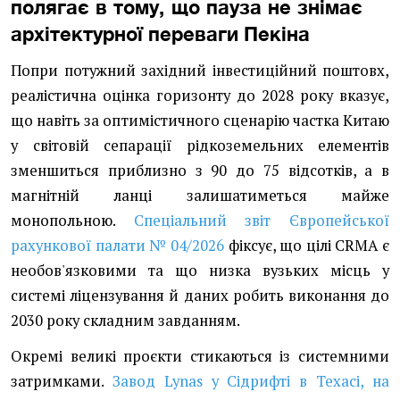
полягає в тому, що пауза не знімає
архітектурної переваги Пекіна
Попри потужний західний інвестиційний поштовх,
реалістична оцінка горизонту до 2028 року вказує,
що навіть за оптимістичного сценарію частка Китаю
у світовій сепарації рідкоземельних елементів
зменшиться приблизно з 90 до 75 відсотків, а в
магнітній ланці залишатиметься майже
монопольною.
Спеціальний звіт Європейської
рахункової палати № 04/2026
фіксує, що цілі CRMA є
необов'язковими та що низка вузьких місць у
системі ліцензування й даних робить виконання до
2030 року складним завданням.
Окремі великі проєкти стикаються із системними
затримками.
Завод Lynas у Сідрифті в Техасі, на