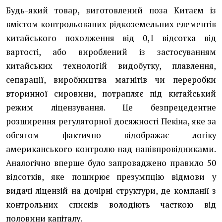
Будь-який товар, виготовлений поза Китаєм із
вмістом контрольованих рідкоземельних елементів
китайського походження від 0,1 відсотка від
вартості, або вироблений із застосуванням
китайських технологій видобутку, плавлення,
сепарації, виробництва магнітів чи переробки
вторинної сировини, потрапляє під китайський
режим ліцензування. Це безпрецедентне
розширення регуляторної досяжності Пекіна, яке за
обсягом фактично відображає логіку
американського контролю над напівпровідниками.
Аналогічно вперше було запроваджено правило 50
відсотків, яке поширює презумпцію відмови у
видачі ліцензій на дочірні структури, де компанії з
контрольних списків володіють часткою від
половини капіталу.