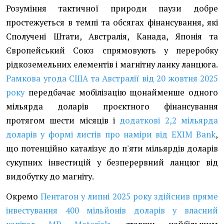
Розуміння тактичної природи паузи добре
простежується в темпі та обсягах фінансування, які
Сполучені Штати, Австралія, Канада, Японія та
Європейський Союз спрямовують у переробку
рідкоземельних елементів і магнітну ланку ланцюга.
Рамкова угода США та Австралії від 20 жовтня 2025
року
передбачає мобілізацію щонайменше одного
мільярда доларів проєктного фінансування
протягом шести місяців і
додаткові 2,2 мільярда
доларів у формі листів про наміри від EXIM Bank
,
що потенційно каталізує до п'яти мільярдів доларів
сукупних інвестицій у безперервний ланцюг від
видобутку до магніту.
Окремо
Пентагон у липні 2025 року здійснив пряме
інвестування 400 мільйонів доларів у власний