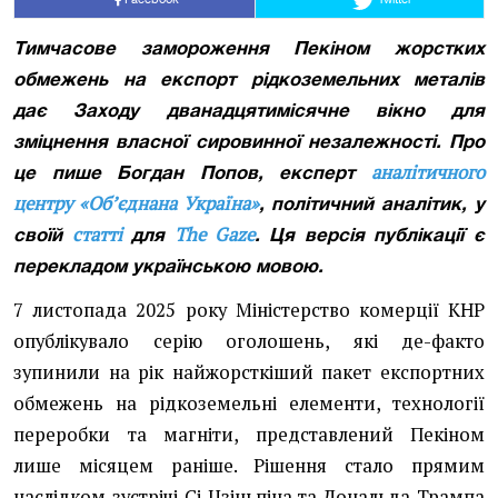
Тимчасове замороження Пекіном жорстких
обмежень на експорт рідкоземельних металів
дає Заходу дванадцятимісячне вікно для
зміцнення власної сировинної незалежності. Про
аналітичного
це пише Богдан Попов, експерт
центру «Об’єднана Україна»
, політичний аналітик, у
статті
The Gaze
своїй
для
. Ця версія публікації є
перекладом українською мовою.
7 листопада 2025 року Міністерство комерції КНР
опублікувало серію оголошень, які де-факто
зупинили на рік найжорсткіший пакет експортних
обмежень на рідкоземельні елементи, технології
переробки та магніти, представлений Пекіном
лише місяцем раніше. Рішення стало прямим
наслідком зустрічі Сі Цзіньпіна та Дональда Трампа