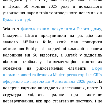
в Пусані 30 жовтня 2025 року й подальшого
узгодження параметрів торговельного перемир'я в
Куала-Лумпурі
.
Згідно з
фактологічним документом Білого дому
,
Сполучені Штати призупинили на рік дію так
званого Affiliates Rule, який мав поширити
обмеження Entity List на дочірні компанії з рівнем
володіння від 50 відсотків, а Китай у відповідь
відклав глобальну імплементацію жовтневих
обмежень на рідкоземельні елементи.
Бюро
промисловості та безпеки Міністерства торгівлі США
оформило це паузою до 9 листопада 2026 року
. На
поверхні картина виглядає як деескалація, проте її
структура свідчить радше про тактичне
перегрупування, ніж про стратегічну поступку, і це