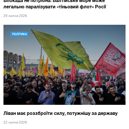
Блокада не потрібна: Балтійське море може
легально паралізувати «тіньовий флот» Росії
29 липня 2026
ПОЛІТИКА
Ліван має роззброїти силу, потужнішу за державу
22 липня 2026