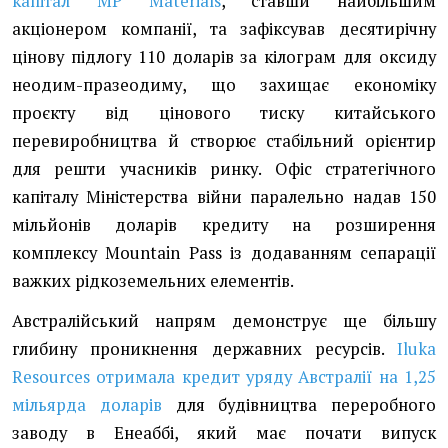
капітал MP Materials
, ставши найбільшим
акціонером компанії, та зафіксував десятирічну
цінову підлогу 110 доларів за кілограм для оксиду
неодим-празеодиму, що захищає економіку
проєкту від цінового тиску китайського
перевиробництва й створює стабільний орієнтир
для решти учасників ринку. Офіс стратегічного
капіталу Міністерства війни паралельно надав 150
мільйонів доларів кредиту на розширення
комплексу Mountain Pass із додаванням сепарації
важких рідкоземельних елементів.
Австралійський напрям демонструє ще більшу
глибину проникнення державних ресурсів.
Iluka
Resources отримала кредит уряду Австралії на 1,25
мільярда доларів
для будівництва переробного
заводу в Енеаббі, який має почати випуск