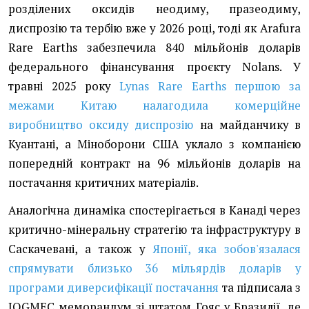
розділених оксидів неодиму, празеодиму,
диспрозію та тербію вже у 2026 році, тоді як Arafura
Rare Earths забезпечила 840 мільйонів доларів
федерального фінансування проєкту Nolans. У
травні 2025 року
Lynas Rare Earths першою за
межами Китаю налагодила комерційне
виробництво оксиду диспрозію
на майданчику в
Куантані, а Міноборони США уклало з компанією
попередній контракт на 96 мільйонів доларів на
постачання критичних матеріалів.
Аналогічна динаміка спостерігається в Канаді через
критично-мінеральну стратегію та інфраструктуру в
Саскачевані, а також у
Японії, яка зобов'язалася
спрямувати близько 36 мільярдів доларів у
програми диверсифікації постачання
та підписала з
JOGMEC меморандум зі штатом Гояс у Бразилії, де