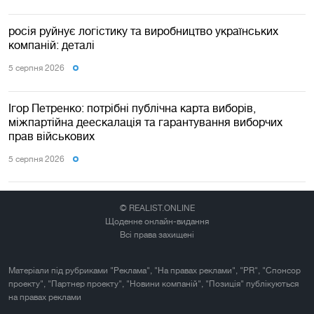
росія руйнує логістику та виробництво українських
компаній: деталі
5 серпня 2026
Ігор Петренко: потрібні публічна карта виборів,
міжпартійна деескалація та гарантування виборчих
прав військових
5 серпня 2026
© REALIST.ONLINE
Щоденне онлайн-видання
Всі права захищені
Матеріали під рубриками "Реклама", "На правах реклами", "PR", "Спонсор
проекту", "Партнер проекту", "Новини компаній", "Позиція" публікуються
на правах реклами