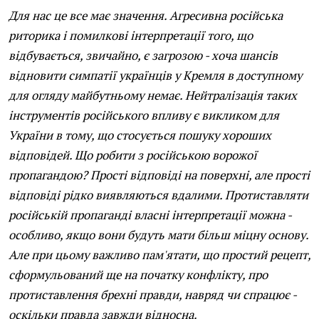
Для нас це все має значення. Агресивна російська
риторика і помилкові інтерпретації того, що
відбувається, звичайно, є загрозою - хоча шансів
відновити симпатії українців у Кремля в доступному
для огляду майбутньому немає. Нейтралізація таких
інструментів російського впливу є викликом для
України в тому, що стосується пошуку хороших
відповідей. Що робити з російською ворожої
пропагандою? Прості відповіді на поверхні, але прості
відповіді рідко виявляються вдалими. Протиставляти
російській пропаганді власні інтерпретації можна -
особливо, якщо вони будуть мати більш міцну основу.
Але при цьому важливо пам'ятати, що простий рецепт,
сформульований ще на початку конфлікту, про
протиставлення брехні правди, навряд чи спрацює -
оскільки правда завжди відносна.