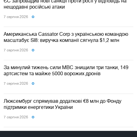
ЄС запровадив нові санкції проти росії у відповідь на
нещодавні російські атаки
7 серпня 2026
Американська Cassator Corp з українською командою
масштабує SI8: виручка компанії сягнула $1,2 млн
7 серпня 2026
За минулий тижень сили МВС знищили три танки, 149
артсистем та майже 5000 ворожих дронів
7 серпня 2026
Люксембург спрямував додаткові €8 млн до Фонду
підтримки енергетики України
7 серпня 2026