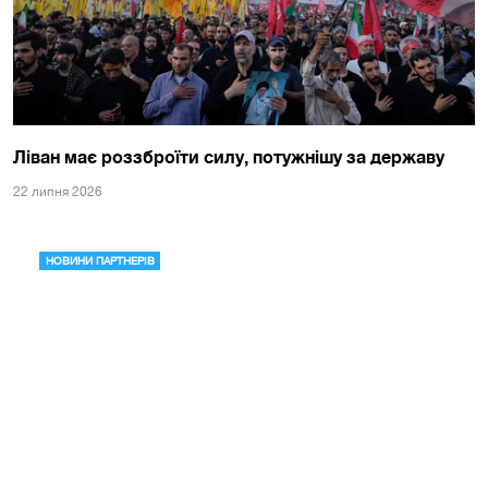
Ліван має роззброїти силу, потужнішу за державу
22 липня 2026