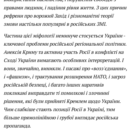
правами людини, і падіння рівня життя. З цих причин
рефрени про ворожий Захід і різноманітні теорії
змови настільки популярні в російських ЗМІ.
Частина цієї міфології неминуче стосується України -
ключової проблеми російської регіональної політики.
Анексія Криму та активна участь Росії в конфлікті на
Сході України вимагають особливих інтерпретацій. І
вони, звичайно, виникли. І пасажі про «возз'єднання»,
і «фашизм», і трактування розширення НАТО, і загроз
російській безпеці, і багато інших наративів
покликані виправдати ті помилкові і злочинні
рішення, які були прийняті Кремлем щодо України.
Чим слабкіше стають позиції Росії в Україні, тим
більше прямолінійною і грубої виглядає російська
пропаганда.