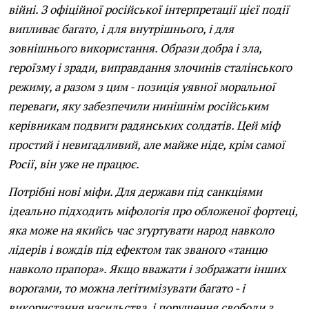
війні. З офіційної російської інтерпретації цієї події
випливає багато, і для внутрішнього, і для
зовнішнього використання. Образи добра і зла,
героїзму і зради, виправдання злочинів сталінського
режиму, а разом з цим - позиція уявної моральної
переваги, яку забезпечили нинішнім російським
керівникам подвиги радянських солдатів. Цей міф
простий і невигадливий, але майже ніде, крім самої
Росії, він уже не працює.
Потрібні нові міфи. Для держави під санкціями
ідеально підходить міфологія про обложеної фортеці,
яка може на якийсь час згуртувати народ навколо
лідерів і вождів під ефектом так званого «танцю
навколо прапора». Якщо вважати і зображати інших
ворогами, то можна легітимізувати багато - і
використання насильства, і порушення свободи з