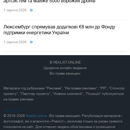
артсистем та майже 5000 ворожих дронів
7 серпня 2026
Люксембург спрямував додаткові €8 млн до Фонду
підтримки енергетики України
7 серпня 2026
© REALIST.ONLINE
Щоденне онлайн-видання
Всі права захищені
Матеріали під рубриками "Реклама", "На правах реклами", "PR", "Спонсор
проекту", "Партнер проекту", "Новини компаній", "Позиція" публікуються
на правах реклами
Карта сайта
© 2016-2026
Realist.online
. Всі права захищені. Републікація матеріалів і
фотографій, які є власністю «Реаліст», можлива тільки за умови прямого
посилання на сайт. Для інтернет-видань обов'язковим є розміщення