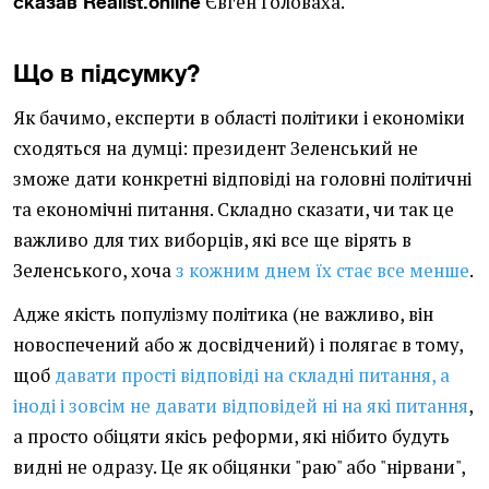
Євген Головаха.
сказав Realist.online
Що в підсумку?
Як бачимо, експерти в області політики і економіки
сходяться на думці: президент Зеленський не
зможе дати конкретні відповіді на головні політичні
та економічні питання. Складно сказати, чи так це
важливо для тих виборців, які все ще вірять в
Зеленського, хоча
з кожним днем їх стає все менше
.
Адже якість популізму політика (не важливо, він
новоспечений або ж досвідчений) і полягає в тому,
щоб
давати прості відповіді на складні питання, а
іноді і зовсім не давати відповідей ні на які питання
,
а просто обіцяти якісь реформи, які нібито будуть
видні не одразу. Це як обіцянки "раю" або "нірвани",