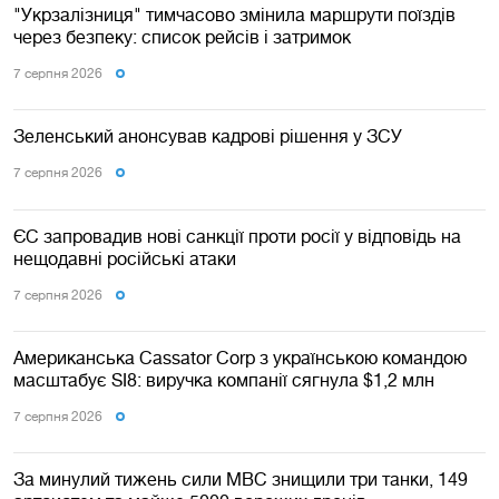
"Укрзалізниця" тимчасово змінила маршрути поїздів
через безпеку: список рейсів і затримок
7 серпня 2026
Зеленський анонсував кадрові рішення у ЗСУ
7 серпня 2026
ЄС запровадив нові санкції проти росії у відповідь на
нещодавні російські атаки
7 серпня 2026
Американська Cassator Corp з українською командою
масштабує SI8: виручка компанії сягнула $1,2 млн
7 серпня 2026
За минулий тижень сили МВС знищили три танки, 149