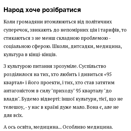
Народ хоче розібратися
Коли громадяни втомлюються від політичних
суперечок, звикають до непомірних цін і тарифів, то
стикаються з не менш складною проблемою -
соціальною сферою. Школи, дитсадки, медицина,
культура в кінці-кінців.
З культурою питання зрозуміле. Суспільство
розділилося на тих, хто любить і дивиться «95
квартал» і його проекти, і тих, хто став затятим
антагоністом в силу "приходу" 95 кварталу "до
влади". Будемо відверті: іншої культури, тієї, що не
телешоу, - у нас в країні дуже мало. Вона є, але не
для всіх.
А ось освіта, медицина... Особливо медицина.