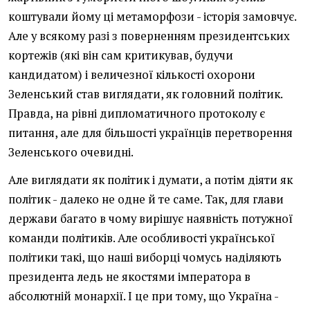
коштували йому ці метаморфози - історія замовчує.
Але у всякому разі з поверненням президентських
кортежів (які він сам критикував, будучи
кандидатом) і величезної кількості охорони
Зеленський став виглядати, як головний політик.
Правда, на рівні дипломатичного протоколу є
питання, але для більшості українців перетворення
Зеленського очевидні.
Але виглядати як політик і думати, а потім діяти як
політик - далеко не одне й те саме. Так, для глави
держави багато в чому вирішує наявність потужної
команди політиків. Але особливості української
політики такі, що наші виборці чомусь наділяють
президента ледь не якостями імператора в
абсолютній монархії. І це при тому, що Україна -