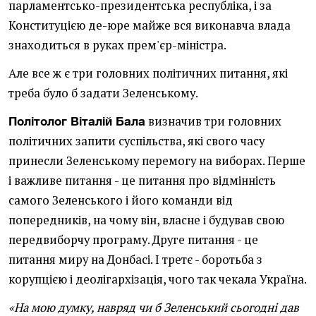
парламентсько-президентська республіка, і за
Конституцією де-юре майже вся виконавча влада
знаходиться в руках прем'єр-міністра.
Але все ж є три головних політичних питання, які
треба було б задати Зеленському.
визначив три головних
Політолог Віталій Бала
політичних запити суспільства, які свого часу
принесли Зеленському перемогу на виборах. Перше
і важливе питання - це питання про відмінність
самого Зеленського і його команди від
попередників, на чому він, власне і будував свою
передвиборчу програму. Друге питання - це
питання миру на Донбасі. І третє - боротьба з
корупцією і деолігархізація, чого так чекала Україна.
«На мою думку, навряд чи б Зеленський сьогодні дав