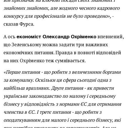
він призначає на ключові посади своїх знайомих і
знайомих знайомих, але жодного чесного кадрового
конкурсу для професіоналів не було проведено»,
-
сказав Фурса.
А ось
впевнений,
економіст Олександр Охріменко
що Зеленському можна задати три важливих
економічних питання. Правда в повноті відповідей
на них Охріменко теж сумнівається.
«Перше питання - що робити з величезними боргами
за комуналку. Оскільки ця сфера сьогодні одна з
найбільш вразливих. Друге питання - як привести
українське законодавство по малому і середньому
бізнесу у відповідність з нормами ЄС для отримання
членства в ЄС. І третє питання - що робити з
оподаткуванням для малого і середнього бізнесу, які