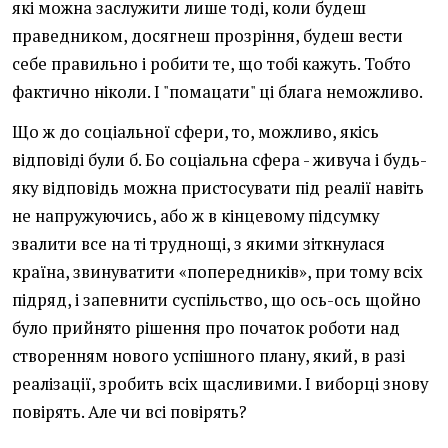
які можна заслужити лише тоді, коли будеш
праведником, досягнеш прозріння, будеш вести
себе правильно і робити те, що тобі кажуть. Тобто
фактично ніколи. І "помацати" ці блага неможливо.
Що ж до соціальної сфери, то, можливо, якісь
відповіді були б. Бо соціальна сфера - живуча і будь-
яку відповідь можна пристосувати під реалії навіть
не напружуючись, або ж в кінцевому підсумку
звалити все на ті труднощі, з якими зіткнулася
країна, звинуватити «попередників», при тому всіх
підряд, і запевнити суспільство, що ось-ось щойно
було прийнято рішення про початок роботи над
створенням нового успішного плану, який, в разі
реалізації, зробить всіх щасливими. І виборці знову
повірять. Але чи всі повірять?