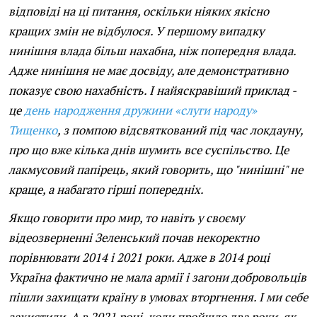
відповіді на ці питання, оскільки ніяких якісно
кращих змін не відбулося. У першому випадку
нинішня влада більш нахабна, ніж попередня влада.
Адже нинішня не має досвіду, але демонстративно
показує свою нахабність. І найяскравіший приклад -
це
день народження дружини «слуги народу»
Тищенко
, з помпою відсвяткований під час локдауну,
про що вже кілька днів шумить все суспільство. Це
лакмусовий папірець, який говорить, що "нинішні" не
краще, а набагато гірші попередніх.
Якщо говорити про мир, то навіть у своєму
відеозверненні Зеленський почав некоректно
порівнювати 2014 і 2021 роки. Адже в 2014 році
Україна фактично не мала армії і загони добровольців
пішли захищати країну в умовах вторгнення. І ми себе