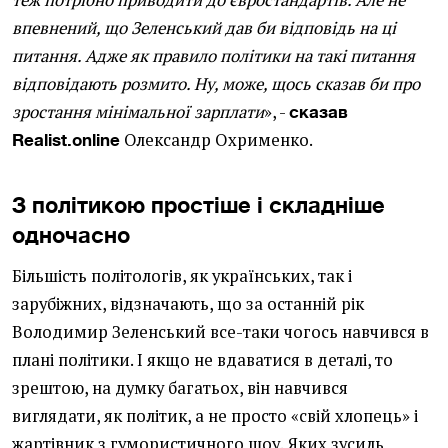
теж потрібно приводити до євростандартів. Але не
впевнений, що Зеленський дав би відповідь на ці
питання. Адже як правило політики на такі питання
відповідають розмито. Ну, може, щось сказав би про
зростання мінімальної зарплати
», -
сказав
Олександр Охрименко.
Realist.online
З політикою простіше і складніше
одночасно
Більшість політологів, як українських, так і
зарубіжних, відзначають, що за останній рік
Володимир Зеленський все-таки чогось навчився в
плані політики. І якщо не вдаватися в деталі, то
зрештою, на думку багатьох, він навчився
виглядати, як політик, а не просто «свій хлопець» і
жартівник з гумористичного шоу. Яких зусиль