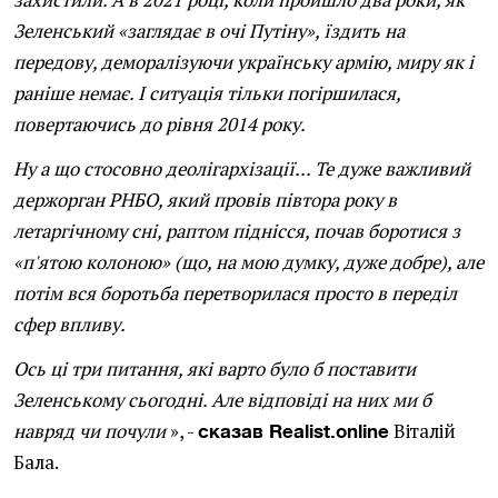
захистили. А в 2021 році, коли пройшло два роки, як
Зеленський «заглядає в очі Путіну», їздить на
передову, деморалізуючи українську армію, миру як і
раніше немає. І ситуація тільки погіршилася,
повертаючись до рівня 2014 року.
Ну а що стосовно деолігархізації... Те дуже важливий
держорган РНБО, який провів півтора року в
летаргічному сні, раптом піднісся, почав боротися з
«п'ятою колоною» (що, на мою думку, дуже добре), але
потім вся боротьба перетворилася просто в переділ
сфер впливу.
Ось ці три питання, які варто було б поставити
Зеленському сьогодні. Але відповіді на них ми б
навряд чи почули
», -
Віталій
сказав Realist.online
Бала.