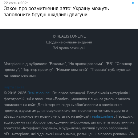
22 квiтня 2021
Закон про розмитнення авто: Україну можуть
заполонити брудні шкідливі двигуни
© REALIST.ONLINE
Щоденне онлайн-видання
Всі права захищені
Матеріали під рубриками "Реклама", "На правах реклами", "PR", "Спонсор
проекту", "Партнер проекту", "Новини компаній", "Позиція" публікуються
на правах реклами
Карта сайта
© 2016-2026
Realist.online
. Всі права захищені. Републікація матеріалів і
фотографій, які є власністю «Реаліст», можлива тільки за умови прямого
посилання на сайт. Для інтернет-видань обов'язковим є розміщення
прямим, відкритим для пошукових систем, посилання не нижче другого
абзацу на конкретну новину чи статтю на веб-сайт
realist.online
. Передрук,
відтворення та / або розповсюдження інформації, що містить посилання на
агентства «Інтерфакс-Україна», в будь-якому вигляді суворо заборонені.
AD - матеріали, які відзначені цим знаком, розміщені на правах реклами. За