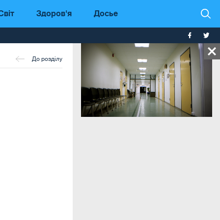
Світ
Здоров'я
Досье
До розділу