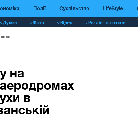
ономіка
Події
Суспільство
LifeStyle
Думка
Фото
Відео
Реаліст пояснює
ЗСУ завдали удару на випередження по аеродромах рф: пожежі та вибухи в Саратовській і Рязанській областях
у на
 аеродромах
ухи в
занській