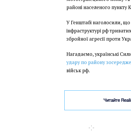
районі населеного пункту К
У Генштабі наголосили, що 
інфраструктурі рф триват
збройної агресії проти Укр
Нагадаємо,
українські Си
удару по району зосередж
військ рф.
Читайте Real