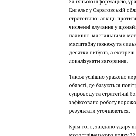
За їхньою інформацією, у
Енгельс у Саратовській обла
стратегічної авіації проти
численні влучання у щонай
паливно-мастильними мат
масштабну пожежу та силь
десятки вибухів, а екстрен
локалізувати загоряння.
Також успішно уражено аер
області, де базуються пові
супроводу та стратегічні б
зафіксовано роботу ворожо
результати уточнюються.
Крім того, завдано удару п
мотострілецького полку 72 