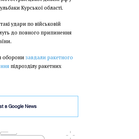
ульбаки Курської області.
такі удари по військовій
имуть до повного припинення
аїни.
ли оборони
завдали ракетного
ення
підрозділу ракетних
ist в Google News