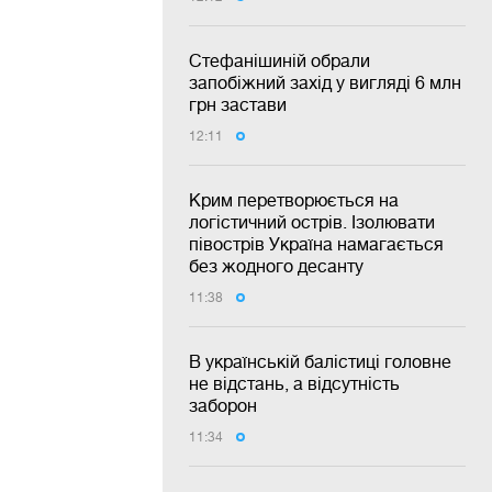
Стефанішиній обрали
запобіжний захід у вигляді 6 млн
грн застави
12:11
Крим перетворюється на
логістичний острів. Ізолювати
півострів Україна намагається
без жодного десанту
11:38
В українській балістиці головне
не відстань, а відсутність
заборон
11:34