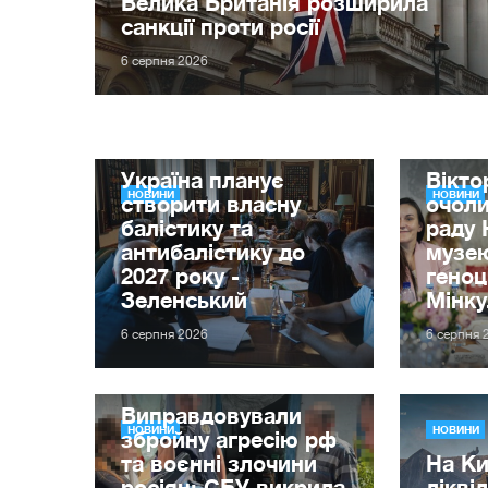
Велика Британія розширила
санкції проти росії
6 серпня 2026
Україна планує
Вікт
НОВИНИ
НОВИНИ
створити власну
очол
балістику та
раду 
антибалістику до
музе
2027 року -
гено
Зеленський
Мінку
6 серпня 2026
6 серпня 
Виправдовували
НОВИНИ
НОВИНИ
збройну агресію рф
та воєнні злочини
На Ки
росіян: СБУ викрила
лікві