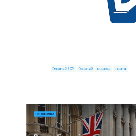
Генштаб ЗСУ
Генштаб
поразка
втрати
ЕКОНОМІКА