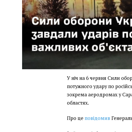
У ніч на 6 червня Сили об
потужного удару по російсь
зокрема аеродромах у Сара
областях.
Про це
повідомив
Генераль