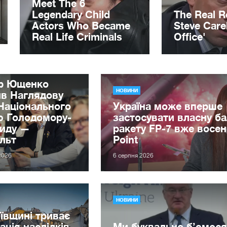
ор Ющенко
НОВИНИ
ив Наглядову
Національного
Україна може вперше
ю Голодомору-
застосувати власну ба
циду —
ракету FP-7 вже восен
льт
Point
2026
6 серпня 2026
НОВИНИ
ївщині триває
дація наслідків
Ми буквально б’ємося