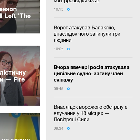
контррозвідки ФСБ
10:15
Ворог атакував Балаклію,
внаслідок чого загинули три
людини
10:05
Вчора ввечері росія атакувала
лістичну
цивільне судно: загину член
и — Fire
екіпажу
09:45
Внаслідок ворожого обстрілу є
влучання у 18 місцях —
Повітряні Сили
09:34
 за кожну