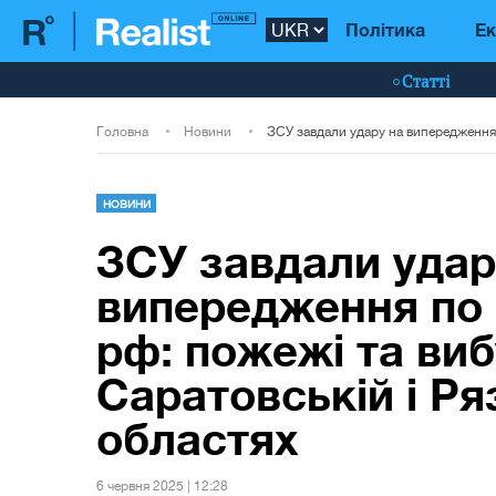
Політика
Ек
Статті
Головна
Новини
НОВИНИ
ЗСУ завдали удар
випередження по
рф: пожежі та виб
Саратовській і Ря
областях
6 червня 2025 | 12:28