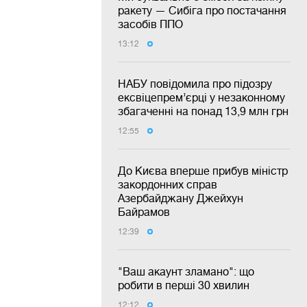
ракету — Сибіга про постачання
засобів ППО
13:12
НАБУ повідомила про підозру
ексвіцепрем’єрці у незаконному
збагаченні на понад 13,9 млн грн
12:55
До Києва вперше прибув міністр
закордонних справ
Азербайджану Джейхун
Байрамов
12:39
"Ваш акаунт зламано": що
робити в перші 30 хвилин
12:12