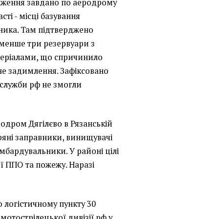
раження завдано по аеродрому
сті - місці базування
вника. Там підтверджено
менше три резервуари з
еріалами, що спричинило
не задимлення. Зафіксовано
і служби рф не змогли
одром Дягілєво в Рязанській
тряні заправники, винищувачі
омбардувальники. У районі цілі
ї ППО та пожежу. Наразі
о логістичному пункту 30
мотострілецької дивізії рф у