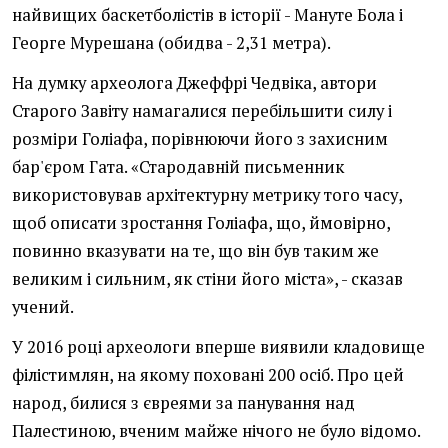
найвищих баскетболістів в історії - Мануте Бола і
Георге Мурешана (обидва - 2,31 метра).
На думку археолога Джеффрі Чедвіка, автори
Старого Завіту намагалися перебільшити силу і
розміри Голіафа, порівнюючи його з захисним
бар'єром Гата. «Стародавній письменник
використовував архітектурну метрику того часу,
щоб описати зростання Голіафа, що, ймовірно,
повинно вказувати на те, що він був таким же
великим і сильним, як стіни його міста», - сказав
учений.
У 2016 році археологи вперше виявили кладовище
філістимлян, на якому поховані 200 осіб. Про цей
народ, билися з євреями за панування над
Палестиною, вченим майже нічого не було відомо.