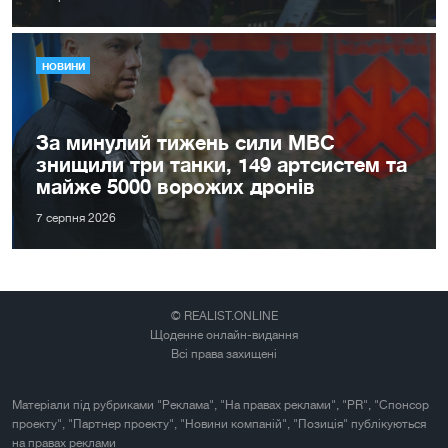
НОВИНИ
За минулий тижень сили МВС
знищили три танки, 149 артсистем та
майже 5000 ворожих дронів
7 серпня 2026
© REALIST.ONLINE
Щоденне онлайн-видання
Всі права захищені
Матеріали під рубриками "Реклама", "На правах реклами", "PR", "Спонсор
проекту", "Партнер проекту", "Новини компаній", "Позиція" публікуються
на правах реклами