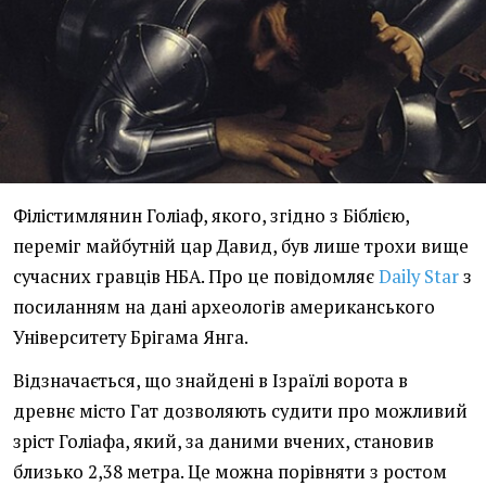
Філістимлянин Голіаф, якого, згідно з Біблією,
переміг майбутній цар Давид, був лише трохи вище
сучасних гравців НБА. Про це повідомляє
Daily Star
з
посиланням на дані археологів американського
Університету Брігама Янга.
Відзначається, що знайдені в Ізраїлі ворота в
древнє місто Гат дозволяють судити про можливий
зріст Голіафа, який, за даними вчених, становив
близько 2,38 метра. Це можна порівняти з ростом