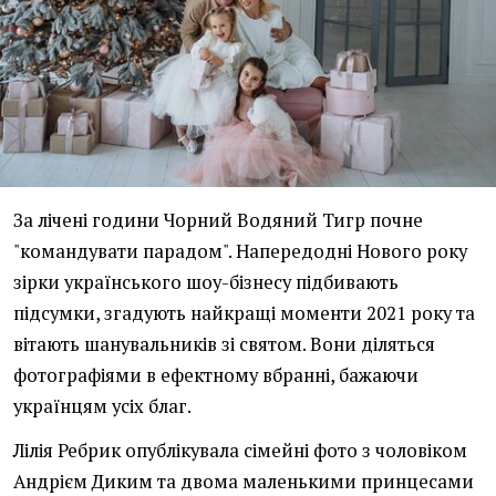
За лічені години Чорний Водяний Тигр почне
"командувати парадом". Напередодні Нового року
зірки українського шоу-бізнесу підбивають
підсумки, згадують найкращі моменти 2021 року та
вітають шанувальників зі святом. Вони діляться
фотографіями в ефектному вбранні, бажаючи
українцям усіх благ.
Лілія Ребрик опублікувала сімейні фото з чоловіком
Андрієм Диким та двома маленькими принцесами