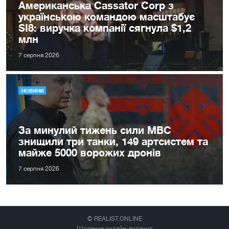
Американська Cassator Corp з
українською командою масштабує
SI8: виручка компанії сягнула $1,2
млн
7 серпня 2026
НОВИНИ
За минулий тижень сили МВС
знищили три танки, 149 артсистем та
майже 5000 ворожих дронів
7 серпня 2026
© REALIST.ONLINE
Щоденне онлайн-видання