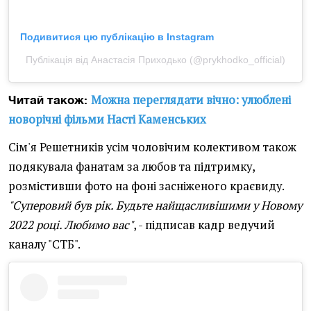
Подивитися цю публікацію в Instagram
Публікація від Анастасія Приходько (@prykhodko_official)
Можна переглядати вічно: улюблені
Читай також:
новорічні фільми Насті Каменських
Сім'я Решетників усім чоловічим колективом також
подякувала фанатам за любов та підтримку,
розмістивши фото на фоні засніженого краєвиду.
"Суперовий був рік. Будьте найщасливішими у Новому
2022 році. Любимо вас"
, - підписав кадр ведучий
каналу "СТБ".