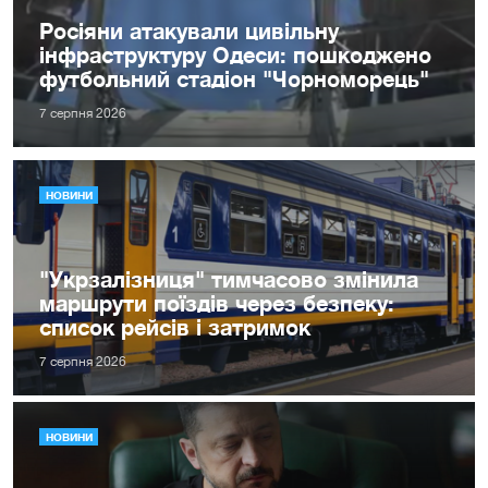
Росіяни атакували цивільну
інфраструктуру Одеси: пошкоджено
футбольний стадіон "Чорноморець"
7 серпня 2026
НОВИНИ
"Укрзалізниця" тимчасово змінила
маршрути поїздів через безпеку:
список рейсів і затримок
7 серпня 2026
НОВИНИ