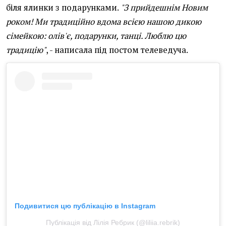
біля ялинки з подарунками.
"З прийдешнім Новим
роком! Ми традиційно вдома всією нашою дикою
сімейкою: олів'є, подарунки, танці. Люблю цю
традицію"
, - написала під постом телеведуча.
Подивитися цю публікацію в Instagram
Публікація від Лілія Ребрик (@liliia.rebrik)