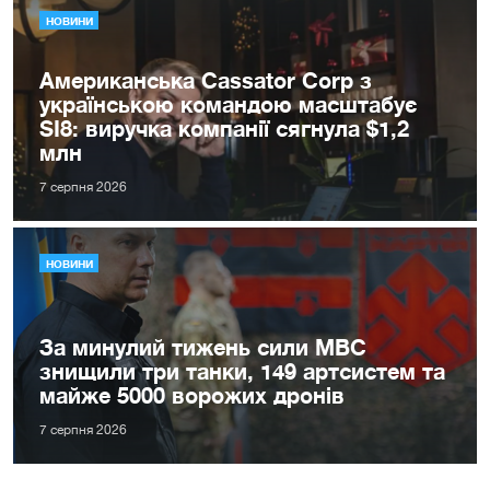
НОВИНИ
Американська Cassator Corp з
українською командою масштабує
SI8: виручка компанії сягнула $1,2
млн
7 серпня 2026
НОВИНИ
За минулий тижень сили МВС
знищили три танки, 149 артсистем та
майже 5000 ворожих дронів
7 серпня 2026