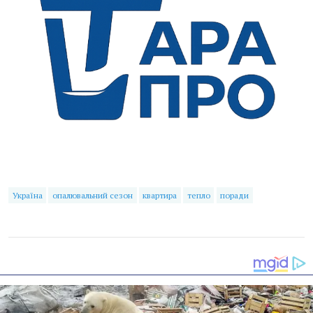
Україна
опалювальний сезон
квартира
тепло
поради