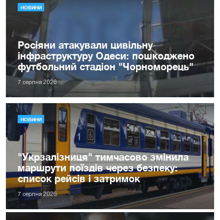
НОВИНИ
Росіяни атакували цивільну
інфраструктуру Одеси: пошкоджено
футбольний стадіон "Чорноморець"
7 серпня 2026
НОВИНИ
"Укрзалізниця" тимчасово змінила
маршрути поїздів через безпеку:
список рейсів і затримок
7 серпня 2026