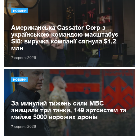
НОВИНИ
Американська Cassator Corp з
українською командою масштабує
SI8: виручка компанії сягнула $1,2
млн
7 серпня 2026
НОВИНИ
За минулий тижень сили МВС
знищили три танки, 149 артсистем та
майже 5000 ворожих дронів
7 серпня 2026