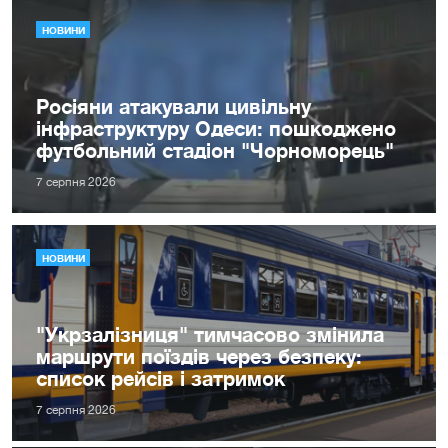
НОВИНИ
Росіяни атакували цивільну
інфраструктуру Одеси: пошкоджено
футбольний стадіон "Чорноморець"
7 серпня 2026
НОВИНИ
"Укрзалізниця" тимчасово змінила
маршрути поїздів через безпеку:
список рейсів і затримок
7 серпня 2026