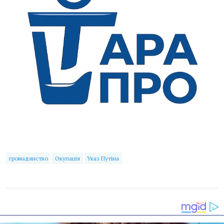
громадянство
Окупація
Указ Путіна