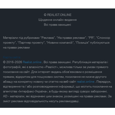
© REALIST.ONLINE
Щоденне онлайн-видання
Всі права захищені
Матеріали під рубриками "Реклама", "На правах реклами", "PR", "Спонсор
проекту", "Партнер проекту", "Новини компаній", "Позиція" публікуються
на правах реклами
Карта сайта
© 2016-2026
Realist.online
. Всі права захищені. Републікація матеріалів і
фотографій, які є власністю «Реаліст», можлива тільки за умови прямого
посилання на сайт. Для інтернет-видань обов'язковим є розміщення
прямим, відкритим для пошукових систем, посилання не нижче другого
абзацу на конкретну новину чи статтю на веб-сайт
realist.online
. Передрук,
відтворення та / або розповсюдження інформації, що містить посилання на
агентства «Інтерфакс-Україна», в будь-якому вигляді суворо заборонені.
AD - матеріали, які відзначені цим знаком, розміщені на правах реклами. За
зміст реклами відповідальність несуть рекламодавці.