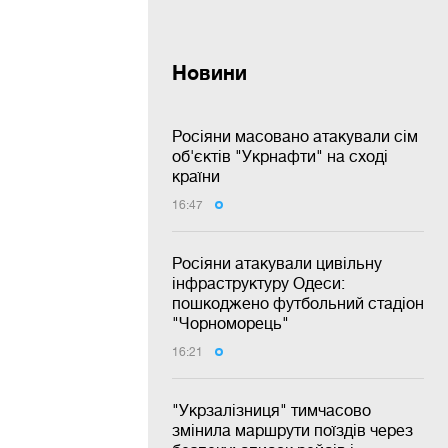
Новини
Росіяни масовано атакували сім
об'єктів "Укрнафти" на сході
країни
16:47
Росіяни атакували цивільну
інфраструктуру Одеси:
пошкоджено футбольний стадіон
"Чорноморець"
16:21
"Укрзалізниця" тимчасово
змінила маршрути поїздів через