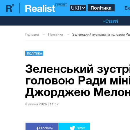
Політика
Ек
Статті
Головна
Політика
ПОЛІТИКА
Зеленський зустр
головою Ради мініс
Джорджею Мелон
8 липня 2026 | 11:57
Facebook
Twitter