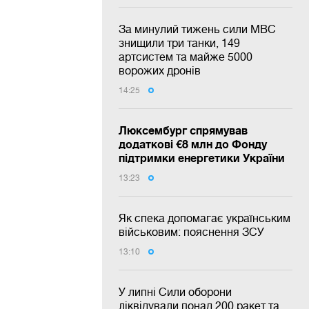
За минулий тижень сили МВС
знищили три танки, 149
артсистем та майже 5000
ворожих дронів
14:25
Люксембург спрямував
додаткові €8 млн до Фонду
підтримки енергетики України
13:23
Як спека допомагає українським
військовим: пояснення ЗСУ
13:10
У липні Сили оборони
ліквідували понад 200 ракет та