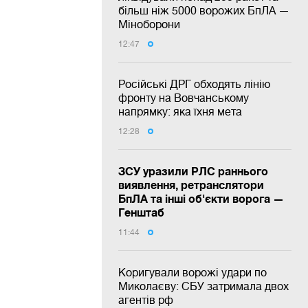
більш ніж 5000 ворожих БпЛА —
Міноборони
12:47
Російські ДРГ обходять лінію
фронту на Вовчанському
напрямку: яка їхня мета
12:28
ЗСУ уразили РЛС раннього
виявлення, ретранслятори
БпЛА та інші об'єкти ворога —
Генштаб
11:44
Коригували ворожі удари по
Миколаєву: СБУ затримала двох
агентів рф