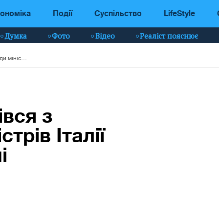
ономіка
Події
Суспільство
LifeStyle
Думка
Фото
Відео
Реаліст пояснює
Зеленський зустрівся з головою Ради міністрів Італії Джорджею Мелоні
івся з
трів Італії
і