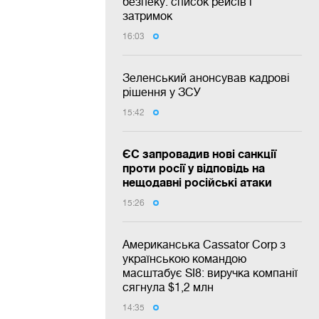
безпеку: список рейсів і
затримок
16:03
Зеленський анонсував кадрові
рішення у ЗСУ
15:42
ЄС запровадив нові санкції
проти росії у відповідь на
нещодавні російські атаки
15:26
Американська Cassator Corp з
українською командою
масштабує SI8: виручка компанії
сягнула $1,2 млн
14:35