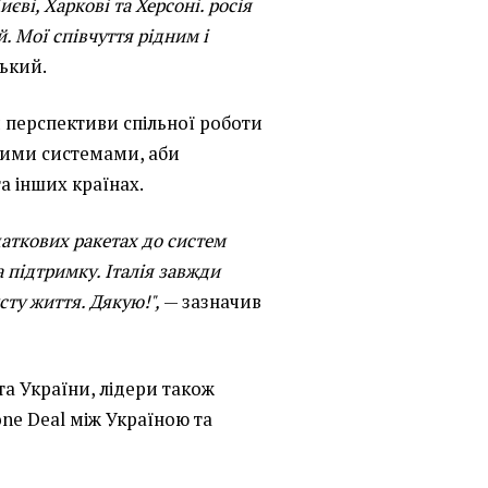
иєві, Харкові та Херсоні. росія
. Мої співчуття рідним і
ький.
 перспективи спільної роботи
ними системами, аби
та інших країнах.
даткових ракетах до систем
 підтримку. Італія завжди
ту життя. Дякую!",
— зазначив
а України, лідери також
ne Deal між Україною та