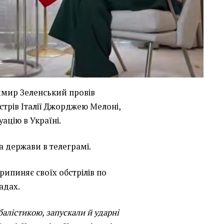
мир Зеленський провів
істрів Італії Джорджею Мелоні,
ацію в Україні.
а держави в телеграмі.
припиняє своїх обстрілів по
адах.
балістикою, запускали й ударні