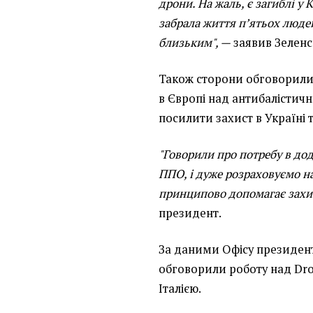
дрони. На жаль, є загиблі у К
забрала життя п’ятьох людей
близьким", —
заявив Зеленс
Також сторони обговорили
в Європі над антибалістич
посилити захист в Україні 
"Говорили про потребу в до
ППО, і дуже розраховуємо на
принципово допомагає захис
президент.
За даними Офісу президент
обговорили роботу над Dro
Італією.