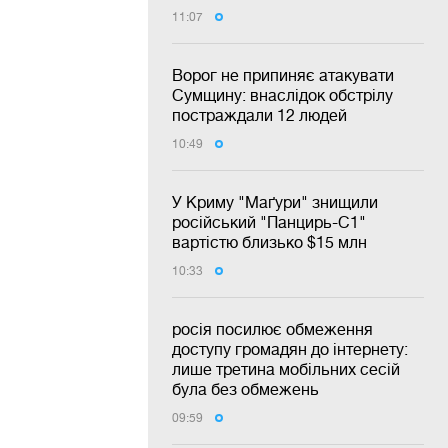
11:07
Ворог не припиняє атакувати
Сумщину: внаслідок обстрілу
постраждали 12 людей
10:49
У Криму "Маґури" знищили
російський "Панцирь-С1"
вартістю близько $15 млн
10:33
росія посилює обмеження
доступу громадян до інтернету:
лише третина мобільних сесій
була без обмежень
09:59