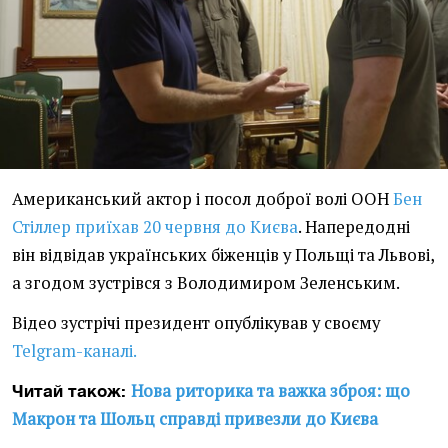
Американський актор і посол доброї волі ООН
Бен
Стіллер приїхав 20 червня до Києва
. Напередодні
він відвідав українських біженців у Польщі та Львові,
а згодом зустрівся з Володимиром Зеленським.
Відео зустрічі президент опублікував у своєму
Telgram-каналі.
Нова риторика та важка зброя: що
Читай також:
Макрон та Шольц справді привезли до Києва