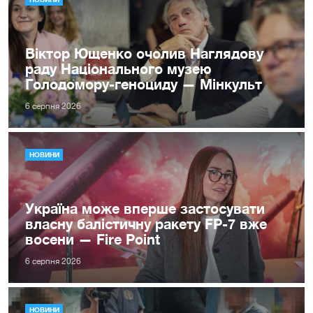
Віктор Ющенко очолив Наглядову
раду Національного музею
Голодомору-геноциду — Мінкульт
6 серпня 2026
НОВИНИ
Україна може вперше застосувати
власну балістичну ракету FP-7 вже
восени — Fire Point
6 серпня 2026
НОВИНИ