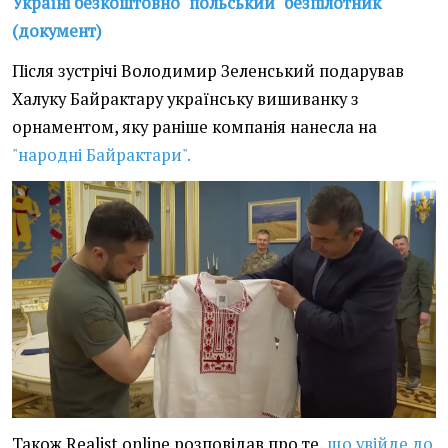
Україні безкоштовно "польський" безпілотник
(документ)
Після зустрічі Володимир Зеленський подарував
Халуку Байрактару українську вишиванку з
орнаментом, яку раніше компанія нанесла на
"народні Байрактари".
Також Realist.online розповідав про те,
що увійде до