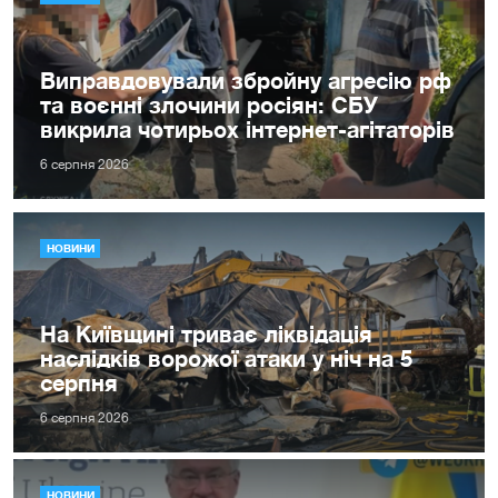
Виправдовували збройну агресію рф
та воєнні злочини росіян: СБУ
викрила чотирьох інтернет-агітаторів
6 серпня 2026
НОВИНИ
На Київщині триває ліквідація
наслідків ворожої атаки у ніч на 5
серпня
6 серпня 2026
НОВИНИ