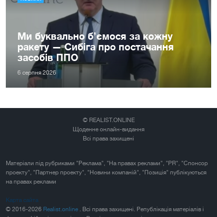
Ми буквально б’ємося за кожну
ракету — Сибіга про постачання
засобів ППО
6 серпня 2026
© REALIST.ONLINE
Щоденне онлайн-видання
Всі права захищені
Матеріали під рубриками "Реклама", "На правах реклами", "PR", "Спонсор
проекту", "Партнер проекту", "Новини компаній", "Позиція" публікуються
на правах реклами
Карта сайта
© 2016-2026
Realist.online
. Всі права захищені. Републікація матеріалів і