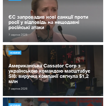
ЄС запровадив нові санкції проти
росії у відповідь на нещодавні
російські атаки
7 серпня 2026
НОВИНИ
Американська Cassator Corp з
українською командою масштабує
SI8: виручка компанії сягнула $1,2
млн
7 серпня 2026
НОВИНИ