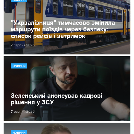
"Укрзалізниця" тимчасово змінила
маршрути поїздів через безпеку:
список рейсів і затримок
7 серпня 2026
НОВИНИ
Зеленський анонсував кадрові
рішення у ЗСУ
7 серпня 2026
НОВИНИ