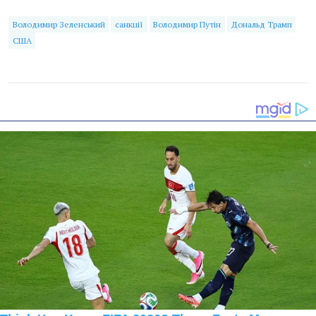
Володимир Зеленський
санкції
Володимир Путін
Дональд Трамп
США