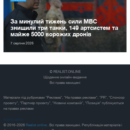
За минулий тижень сили МВС
знищили три танки, 149 артсистем та
майже 5000 ворожих дронів
7 серпня 2026
© REALIST.ONLINE
Щоденне онлайн-видання
Всі права захищені
Матеріали під рубриками "Реклама", "На правах реклами", "PR", "Спонсор
проекту", "Партнер проекту", "Новини компаній", "Позиція" публікуються
на правах реклами
Карта сайта
© 2016-2026
Realist.online
. Всі права захищені. Републікація матеріалів і