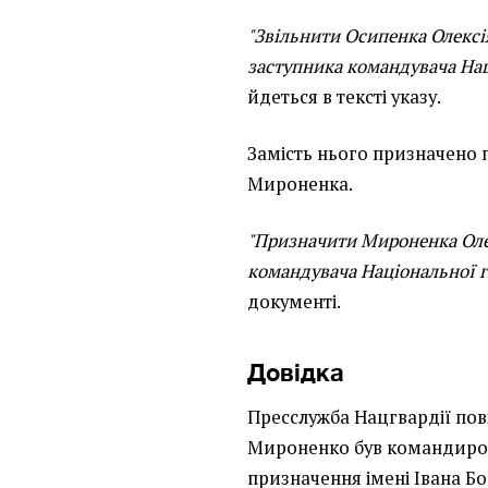
"Звільнити Осипенка Олексі
заступника командувача Нац
йдеться в тексті указу.
Замість нього призначено
Мироненка.
"Призначити Мироненка Ол
командувача Національної гв
документі.
Довідка
Пресслужба Нацгвардії по
Мироненко був командиро
призначення імені Івана Бо