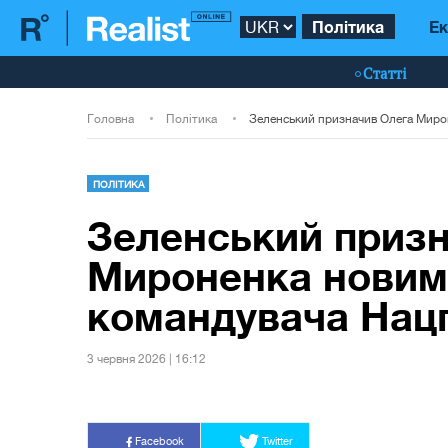
Політика
Ек
Статті
Головна
Політика
ПОЛІТИКА
Зеленський приз
Мироненка новим
командувача Нацг
3 червня 2026 | 16:12
Facebook
Twitter