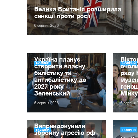
Велика Британія розширила
санкції проти росії
6 серпня 2026
Україна планує
Вікт
НОВИНИ
НОВИНИ
створити власну
очол
балістику та
раду 
антибалістику до
музе
2027 року -
гено
Зеленський
Мінку
6 серпня 2026
6 серпня 
Виправдовували
НОВИНИ
НОВИНИ
збройну агресію рф