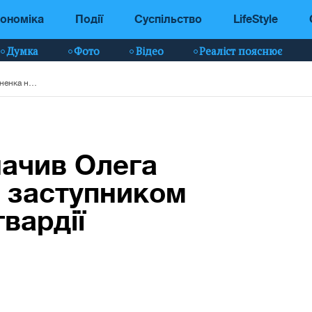
ономіка
Події
Суспільство
LifeStyle
Думка
Фото
Відео
Реаліст пояснює
Зеленський призначив Олега Мироненка новим заступником командувача Нацгвардії
начив Олега
 заступником
вардії