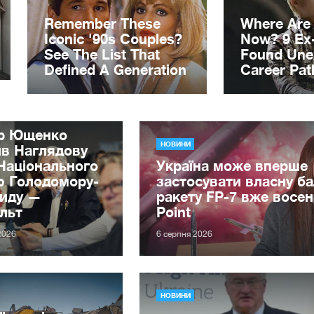
ор Ющенко
НОВИНИ
ив Наглядову
Національного
Україна може вперше
ю Голодомору-
застосувати власну ба
циду —
ракету FP-7 вже восен
льт
Point
2026
6 серпня 2026
НОВИНИ