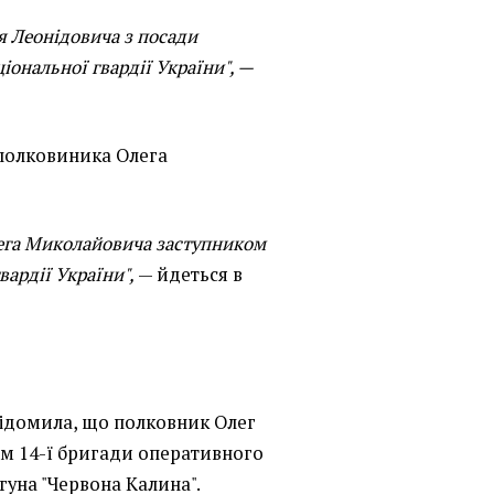
я Леонідовича з посади
іональної гвардії України", —
 полковиника Олега
ега Миколайовича заступником
ардії України",
— йдеться в
відомила, що полковник Олег
м 14-ї бригади оперативного
гуна "Червона Калина".