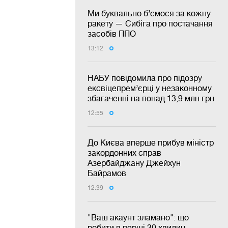
Ми буквально б’ємося за кожну
ракету — Сибіга про постачання
засобів ППО
13:12
НАБУ повідомила про підозру
ексвіцепрем’єрці у незаконному
збагаченні на понад 13,9 млн грн
12:55
До Києва вперше прибув міністр
закордонних справ
Азербайджану Джейхун
Байрамов
12:39
"Ваш акаунт зламано": що
робити в перші 30 хвилин