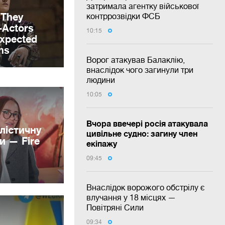
затримала агентку військової
контррозвідки ФСБ
10:15
Ворог атакував Балаклію,
внаслідок чого загинули три
людини
10:05
Вчора ввечері росія атакувала
лістичну
цивільне судно: загину член
и — Fire
екіпажу
09:45
Внаслідок ворожого обстрілу є
влучання у 18 місцях —
Повітряні Сили
09:34