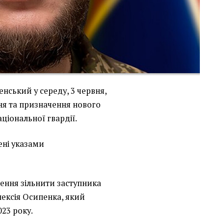
ський у середу, 3 червня,
ння та призначення нового
ціональної гвардії.
ені указами
щення зільнити заступника
ексія Осипенка, який
023 року.