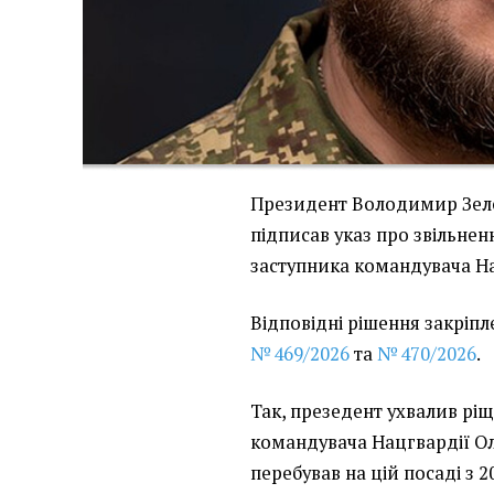
Президент Володимир Зелен
підписав указ про звільне
заступника командувача На
Відповідні рішення закріпл
№ 469/2026
та
№ 470/2026
.
Так, презедент ухвалив рі
командувача Нацгвардії Ол
перебував на цій посаді з 2