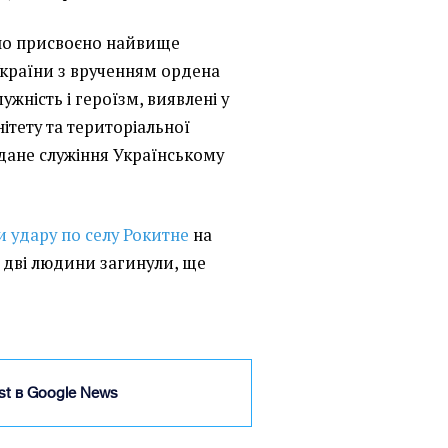
уло присвоєно найвище
країни з врученням ордена
мужність і героїзм, виявлені у
ітету та територіальної
ддане служіння Українському
и удару по селу Рокитне
на
о дві людини загинули, ще
ist в Google News