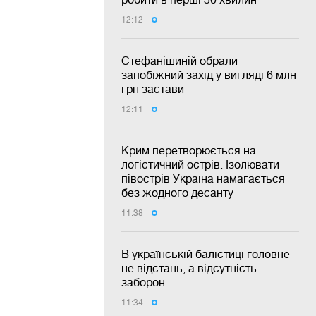
12:12
Стефанішиній обрали
запобіжний захід у вигляді 6 млн
грн застави
12:11
Крим перетворюється на
логістичний острів. Ізолювати
півострів Україна намагається
без жодного десанту
11:38
В українській балістиці головне
не відстань, а відсутність
заборон
11:34