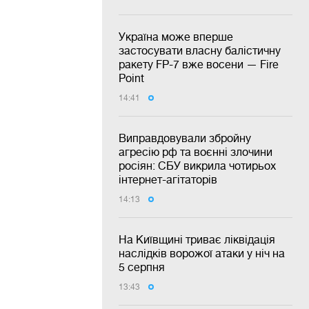
Україна може вперше
застосувати власну балістичну
ракету FP-7 вже восени — Fire
Point
14:41
Виправдовували збройну
агресію рф та воєнні злочини
росіян: СБУ викрила чотирьох
інтернет-агітаторів
14:13
На Київщині триває ліквідація
наслідків ворожої атаки у ніч на
5 серпня
13:43