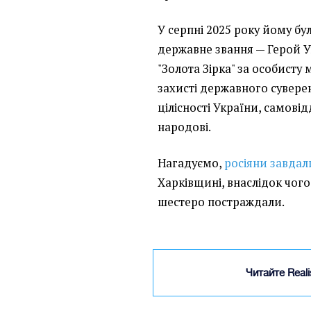
У серпні 2025 року йому б
державне звання — Герой У
"Золота Зірка" за особисту 
захисті державного суверен
цілісності України, самові
народові.
Нагадуємо,
росіяни завдал
Харківщині, внаслідок чог
шестеро постраждали.
Читайте Real