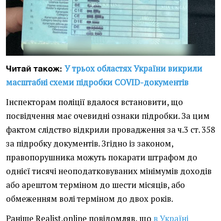
У трьох областях України викрили
Читай також:
масштабні схеми підробки COVID-документів
Інспекторам поліції вдалося встановити, що
посвідчення має очевидні ознаки підробки. За цим
фактом слідство відкрили провадження за ч.3 ст. 358
за підробку документів. Згідно із законом,
правопорушника можуть покарати штрафом до
однієї тисячі неоподатковуваних мінімумів доходів
або арештом терміном до шести місяців, або
обмеженням волі терміном до двох років.
Раніше Realist.online повідомляв, що
в Україні