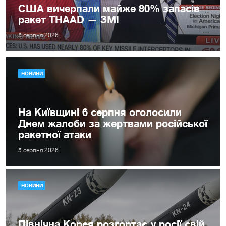
США вичерпали майже 80% запасів
ракет THAAD — ЗМІ
5 серпня 2026
НОВИНИ
На Київщині 6 серпня оголосили
Днем жалоби за жертвами російської
ракетної атаки
5 серпня 2026
НОВИНИ
Північна Корея розгортає у росії свій