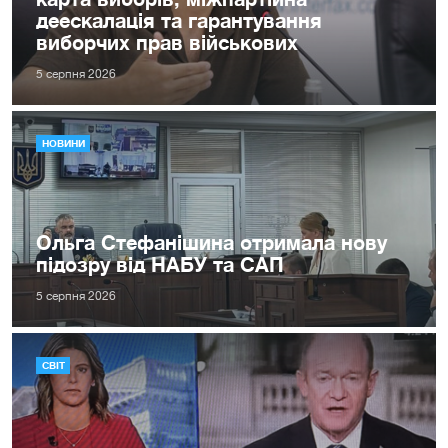
деескалація та гарантування
виборчих прав військових
5 серпня 2026
НОВИНИ
Ольга Стефанішина отримала нову
підозру від НАБУ та САП
5 серпня 2026
СВІТ