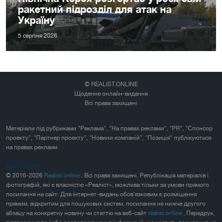
ракетний підрозділ для атак на
Україну
5 серпня 2026
© REALIST.ONLINE
Щоденне онлайн-видання
Всі права захищені
Матеріали під рубриками "Реклама", "На правах реклами", "PR", "Спонсор
проекту", "Партнер проекту", "Новини компаній", "Позиція" публікуються
на правах реклами
Карта сайта
© 2016-2026
Realist.online
. Всі права захищені. Републікація матеріалів і
фотографій, які є власністю «Реаліст», можлива тільки за умови прямого
посилання на сайт. Для інтернет-видань обов'язковим є розміщення
прямим, відкритим для пошукових систем, посилання не нижче другого
абзацу на конкретну новину чи статтю на веб-сайт
realist.online
. Передрук,