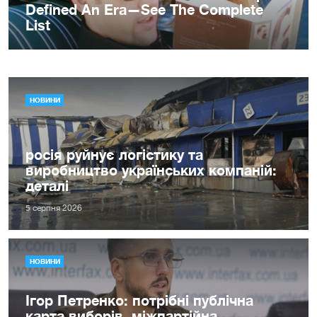
НОВИНИ
росія руйнує логістику та
виробництво українських компаній:
деталі
5 серпня 2026
НОВИНИ
Ігор Петренко: потрібні публічна
карта виборів, міжпартійна