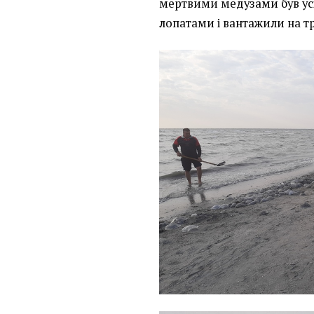
мертвими медузами був усі
лопатами і вантажили на т