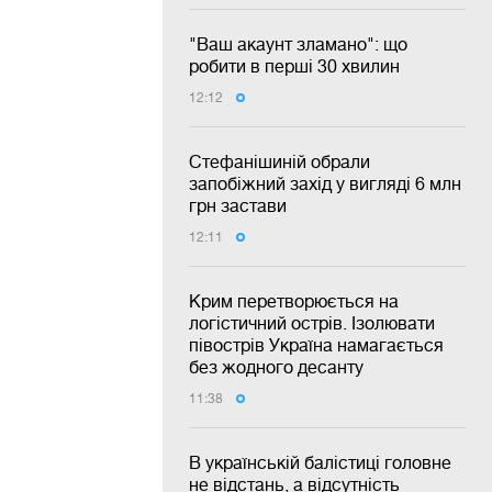
"Ваш акаунт зламано": що
робити в перші 30 хвилин
12:12
Стефанішиній обрали
запобіжний захід у вигляді 6 млн
грн застави
12:11
Крим перетворюється на
логістичний острів. Ізолювати
півострів Україна намагається
без жодного десанту
11:38
В українській балістиці головне
не відстань, а відсутність