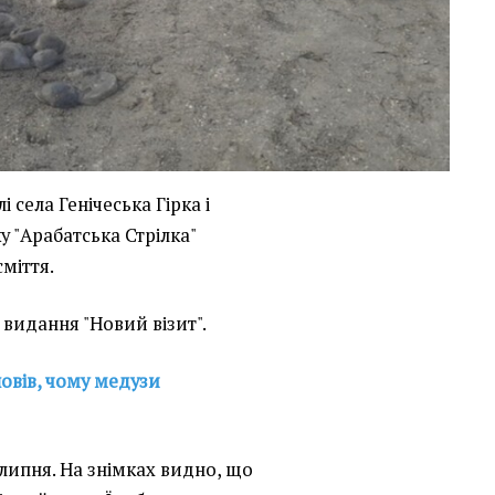
і села Генічеська Гірка і
 "Арабатська Стрілка"
сміття.
 видання "Новий візит".
овів, чому медузи
ипня. На знімках видно, що