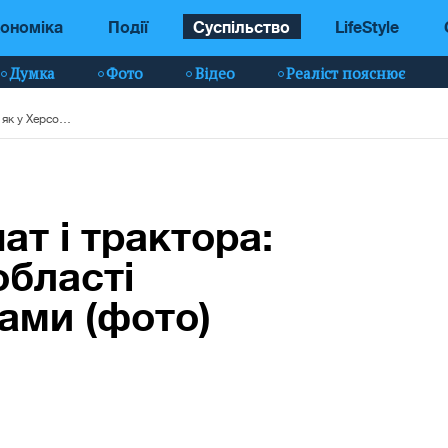
ономіка
Події
Суспільство
LifeStyle
Думка
Фото
Відео
Реаліст пояснює
За допомогою лопат і трактора: як у Херсонській області борються з медузами (фото)
т і трактора:
області
ами (фото)