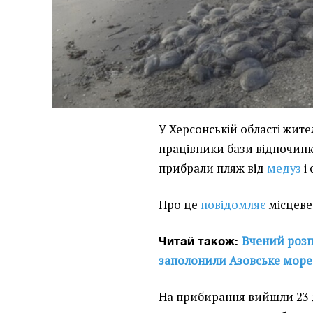
У Херсонській області жител
працівники бази відпочинку
прибрали пляж від
медуз
і 
Про це
повідомляє
місцеве
Вчений розп
Читай також:
заполонили Азовське море
На прибирання вийшли 23 л