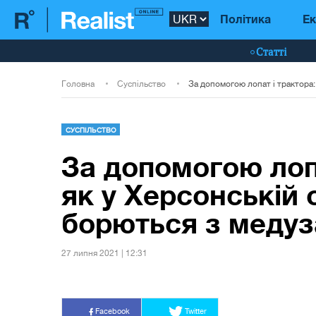
Політика
Ек
Статті
Головна
Суспільство
СУСПІЛЬСТВО
За допомогою лопа
як у Херсонській 
борються з медуз
27 липня 2021 | 12:31
Facebook
Twitter