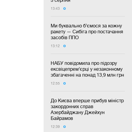
5 серпня
13:43
Ми буквально б’ємося за кожну
ракету — Сибіга про постачання
засобів ППО
13:12
НАБУ повідомила про підозру
ексвіцепрем’єрці у незаконному
збагаченні на понад 13,9 млн грн
12:55
До Києва вперше прибув міністр
закордонних справ
Азербайджану Джейхун
Байрамов
12:39