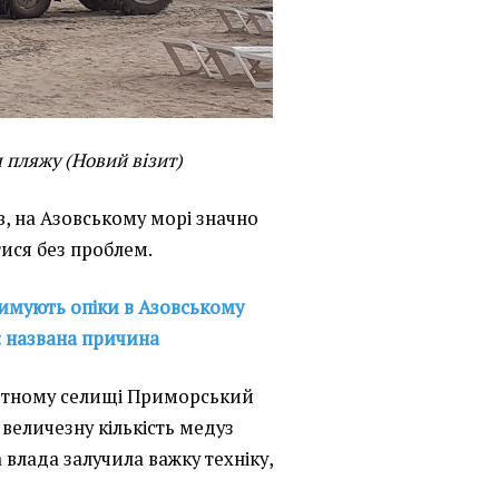
 пляжу (Новий візит)
ів, на Азовському морі значно
ися без проблем.
имують опіки в Азовському
: названа причина
ртному селищі Приморський
 величезну кількість медуз
 влада залучила важку техніку,