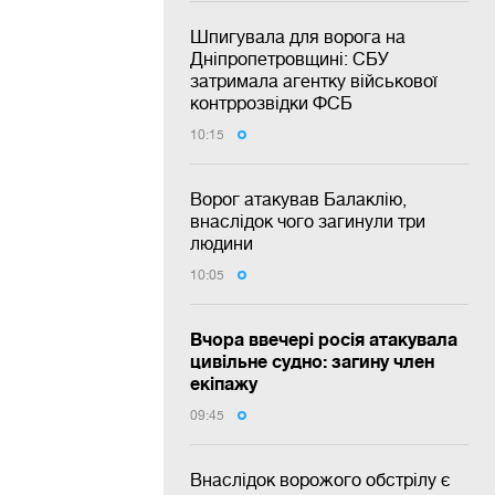
Шпигувала для ворога на
Дніпропетровщині: СБУ
затримала агентку військової
контррозвідки ФСБ
10:15
Ворог атакував Балаклію,
внаслідок чого загинули три
людини
10:05
Вчора ввечері росія атакувала
цивільне судно: загину член
екіпажу
09:45
Внаслідок ворожого обстрілу є