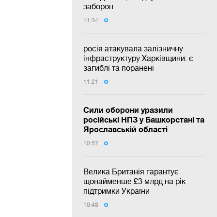
заборон
11:34
росія атакувала залізничну
інфраструктуру Харківщини: є
загиблі та поранені
11:21
Сили оборони уразили
російські НПЗ у Башкорстані та
Ярославській області
10:57
Велика Британія гарантує
щонайменше £3 млрд на рік
підтримки України
10:48