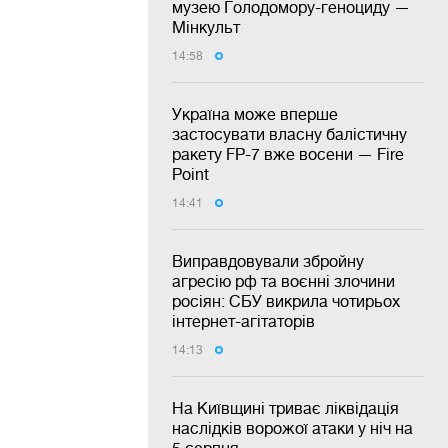
музею Голодомору-геноциду —
Мінкульт
14:58
Україна може вперше
застосувати власну балістичну
ракету FP-7 вже восени — Fire
Point
14:41
Виправдовували збройну
агресію рф та воєнні злочини
росіян: СБУ викрила чотирьох
інтернет-агітаторів
14:13
На Київщині триває ліквідація
наслідків ворожої атаки у ніч на