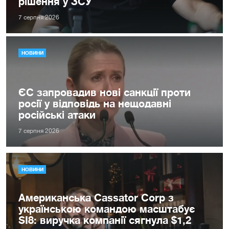
рішення у ЗСУ
7 серпня 2026
НОВИНИ
ЄС запровадив нові санкції проти
росії у відповідь на нещодавні
російські атаки
7 серпня 2026
НОВИНИ
Американська Cassator Corp з
українською командою масштабує
SI8: виручка компанії сягнула $1,2