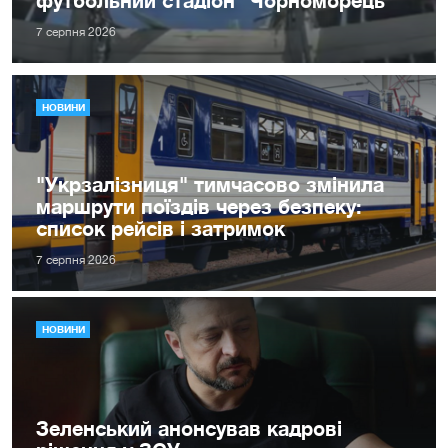
футбольний стадіон "Чорноморець"
7 серпня 2026
НОВИНИ
"Укрзалізниця" тимчасово змінила
маршрути поїздів через безпеку:
список рейсів і затримок
7 серпня 2026
НОВИНИ
Зеленський анонсував кадрові