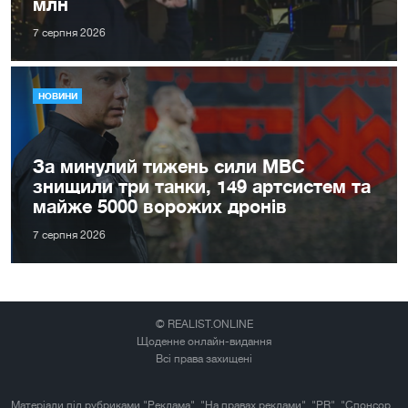
млн
7 серпня 2026
НОВИНИ
За минулий тижень сили МВС
знищили три танки, 149 артсистем та
майже 5000 ворожих дронів
7 серпня 2026
© REALIST.ONLINE
Щоденне онлайн-видання
Всі права захищені
Матеріали під рубриками "Реклама", "На правах реклами", "PR", "Спонсор