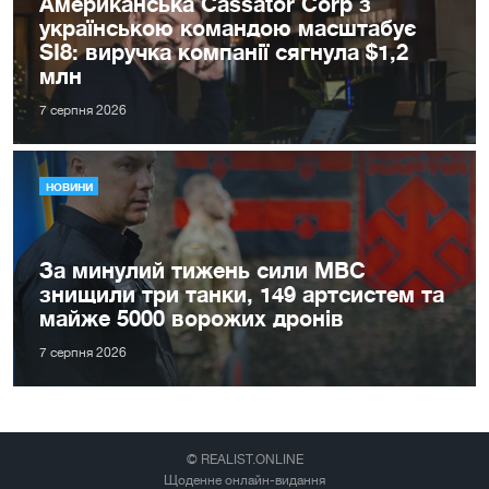
Американська Cassator Corp з
українською командою масштабує
SI8: виручка компанії сягнула $1,2
млн
7 серпня 2026
НОВИНИ
За минулий тижень сили МВС
знищили три танки, 149 артсистем та
майже 5000 ворожих дронів
7 серпня 2026
© REALIST.ONLINE
Щоденне онлайн-видання