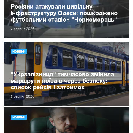
Росіяни атакували цивільну
інфраструктуру Одеси: пошкоджено
футбольний стадіон "Чорноморець"
7 серпня 2026
НОВИНИ
"Укрзалізниця" тимчасово змінила
маршрути поїздів через безпеку:
список рейсів і затримок
7 серпня 2026
НОВИНИ