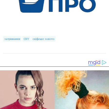
затримання
СБУ
скіфське золото