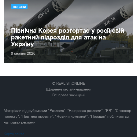
НОВИНИ
Північна Корея розгортає у росії свій
ракетний підрозділ для атак на
Україну
5 серпня 2026
© REALIST.ONLINE
Щоденне онлайн-видання
Всі права захищені
Матеріали під рубриками "Реклама", "На правах реклами", "PR", "Спонсор
проекту", "Партнер проекту", "Новини компаній", "Позиція" публікуються
на правах реклами
Карта сайта