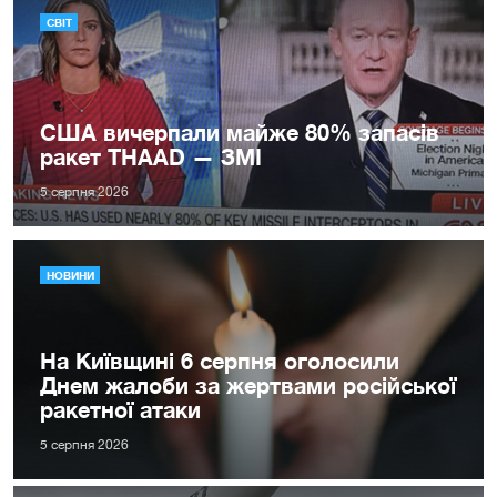
СВІТ
США вичерпали майже 80% запасів
ракет THAAD — ЗМІ
5 серпня 2026
НОВИНИ
На Київщині 6 серпня оголосили
Днем жалоби за жертвами російської
ракетної атаки
5 серпня 2026