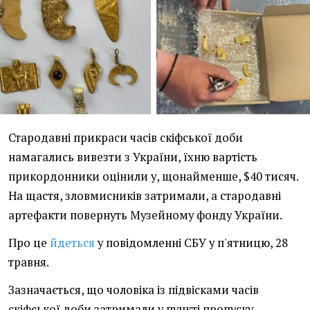
Стародавні прикраси часів скіфської доби
намагались вивезти з України, їхню вартість
прикордонники оцінили у, щонайменше, $40 тисяч.
На щастя, зловмисників затримали, а стародавні
артефакти повернуть Музейному фонду України.
Про це
йдеться
у повідомленні СБУ у п'ятницю, 28
травня.
Зазначається, що чоловіка із підвісками часів
скіфської доби затримали у пункті пропуску