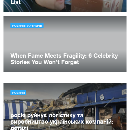
НОВИНИ
росія руйнує логістику та
виробництво українських компаній:
деталі