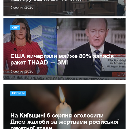
5 серпня 2026
СВІТ
США вичерпали майже 80% запасів
ракет THAAD — ЗМІ
5 серпня 2026
НОВИНИ
На Київщині 6 серпня оголосили
Днем жалоби за жертвами російської
ракетної атаки