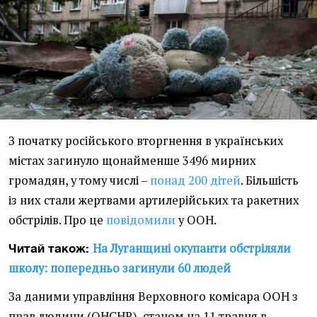
З початку російського вторгнення в українських
містах загинуло щонайменше 3496 мирних
громадян, у тому числі –
понад 200 дітей
. Більшість
із них стали жертвами артилерійських та ракетних
обстрілів. Про це
повідомили
у ООН.
На Луганщині окупанти обстріляли
Читай також:
школу: попередньо загинули 60 людей
За даними управління Верховного комісара ООН з
прав людини (OHCHR), станом на 11 травня в