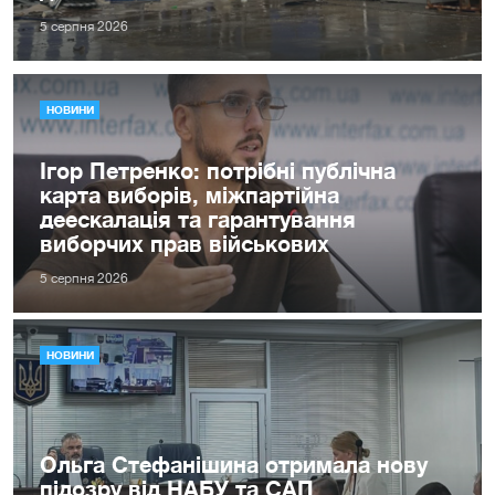
5 серпня 2026
НОВИНИ
Ігор Петренко: потрібні публічна
карта виборів, міжпартійна
деескалація та гарантування
виборчих прав військових
5 серпня 2026
НОВИНИ
Ольга Стефанішина отримала нову
підозру від НАБУ та САП