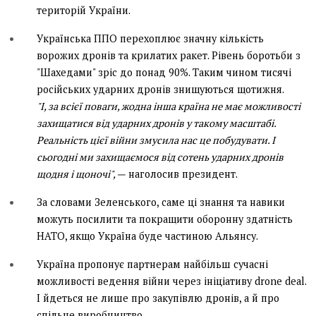
територій України.
Українська ППО перехоплює значну кількість
ворожих дронів та крилатих ракет. Рівень боротьби з
"Шахедами" зріс до понад 90%. Таким чином тисячі
російських ударних дронів знищуються щотижня.
"І, за всієї поваги, жодна інша країна не має можливості
захищатися від ударних дронів у такому масштабі.
Реальність цієї війни змусила нас це побудувати. І
сьогодні ми захищаємося від сотень ударних дронів
щодня і щоночі", —
наголосив президент.
За словами Зеленського, саме ці знання та навики
можуть посилити та покращити оборонну здатність
НАТО, якщо Україна буде частиною Альянсу.
Україна пропонує партнерам найбільш сучасні
можливості ведення війни через ініціативу drone deal.
І йдеться не лише про закупівлю дронів, а й про
спільне виробництво.