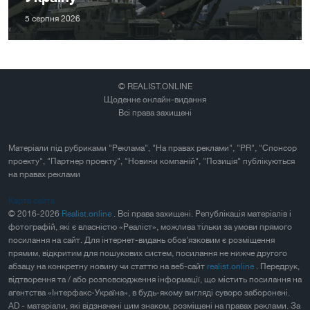
5 серпня 2026
© REALIST.ONLINE
Щоденне онлайн-видання
Всі права захищені
Матеріали під рубриками "Реклама", "На правах реклами", "PR", "Спонсор
проекту", "Партнер проекту", "Новини компаній", "Позиція" публікуються
на правах реклами
Карта сайта
© 2016-2026
Realist.online
. Всі права захищені. Републікація матеріалів і
фотографій, які є власністю «Реаліст», можлива тільки за умови прямого
посилання на сайт. Для інтернет-видань обов'язковим є розміщення
прямим, відкритим для пошукових систем, посилання не нижче другого
абзацу на конкретну новину чи статтю на веб-сайт
realist.online
. Передрук,
відтворення та / або розповсюдження інформації, що містить посилання на
агентства «Інтерфакс-Україна», в будь-якому вигляді суворо заборонені.
AD - матеріали, які відзначені цим знаком, розміщені на правах реклами. За