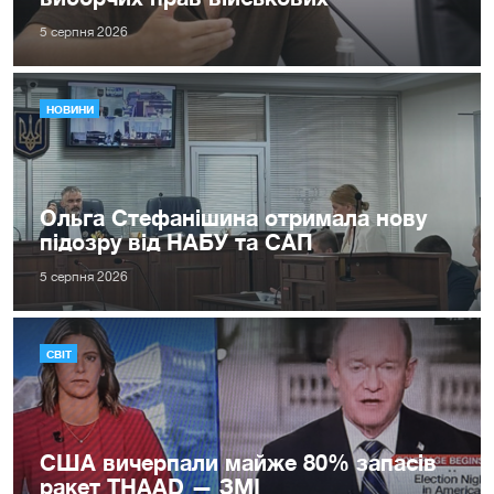
5 серпня 2026
НОВИНИ
Ольга Стефанішина отримала нову
підозру від НАБУ та САП
5 серпня 2026
СВІТ
США вичерпали майже 80% запасів
ракет THAAD — ЗМІ