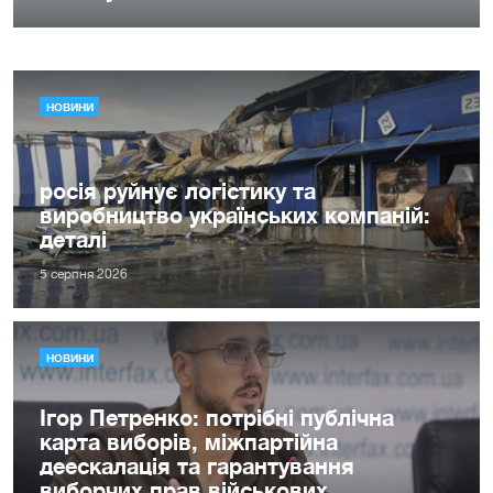
НОВИНИ
росія руйнує логістику та
виробництво українських компаній:
деталі
5 серпня 2026
НОВИНИ
Ігор Петренко: потрібні публічна
карта виборів, міжпартійна
деескалація та гарантування
виборчих прав військових