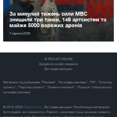
За минулий тижень сили МВС
знищили три танки, 149 артсистем та
майже 5000 ворожих дронів
7 серпня 2026
© REALIST.ONLINE
Щоденне онлайн-видання
Всі права захищені
Матеріали під рубриками "Реклама", "На правах реклами", "PR", "Спонсор
проекту", "Партнер проекту", "Новини компаній", "Позиція" публікуються
на правах реклами
Карта сайта
© 2016-2026
Realist.online
. Всі права захищені. Републікація матеріалів і
фотографій, які є власністю «Реаліст», можлива тільки за умови прямого