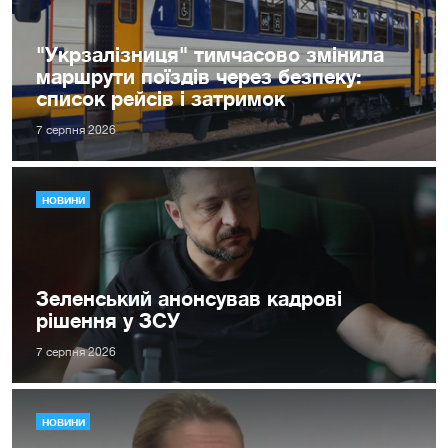
"Укрзалізниця" тимчасово змінила
маршрути поїздів через безпеку:
список рейсів і затримок
7 серпня 2026
НОВИНИ
Зеленський анонсував кадрові
рішення у ЗСУ
7 серпня 2026
НОВИНИ