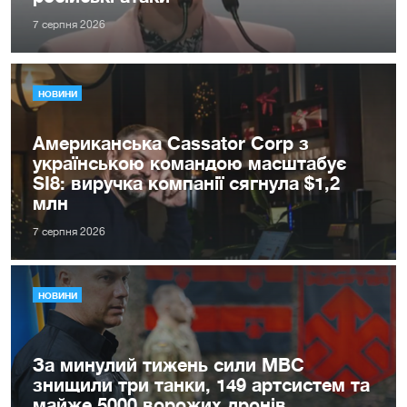
7 серпня 2026
НОВИНИ
Американська Cassator Corp з
українською командою масштабує
SI8: виручка компанії сягнула $1,2
млн
7 серпня 2026
НОВИНИ
За минулий тижень сили МВС
знищили три танки, 149 артсистем та
майже 5000 ворожих дронів