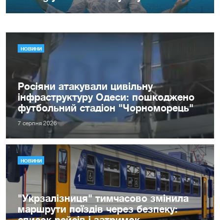
НОВИНИ
Росіяни атакували цивільну
інфраструктуру Одеси: пошкоджено
футбольний стадіон "Чорноморець"
7 серпня 2026
НОВИНИ
"Укрзалізниця" тимчасово змінила
маршрути поїздів через безпеку:
список рейсів і затримок