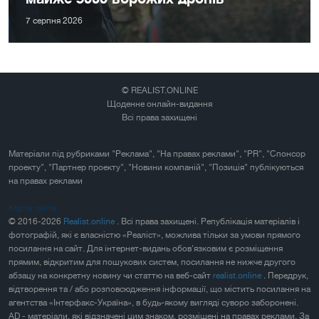
7 серпня 2026
© REALIST.ONLINE
Щоденне онлайн-видання
Всі права захищені
Матеріали під рубриками "Реклама", "На правах реклами", "PR", "Спонсор
проекту", "Партнер проекту", "Новини компаній", "Позиція" публікуються
на правах реклами
Карта сайта
© 2016-2026
Realist.online
. Всі права захищені. Републікація матеріалів і
фотографій, які є власністю «Реаліст», можлива тільки за умови прямого
посилання на сайт. Для інтернет-видань обов'язковим є розміщення
прямим, відкритим для пошукових систем, посилання не нижче другого
абзацу на конкретну новину чи статтю на веб-сайт
realist.online
. Передрук,
відтворення та / або розповсюдження інформації, що містить посилання на
агентства «Інтерфакс-Україна», в будь-якому вигляді суворо заборонені.
AD - матеріали, які відзначені цим знаком, розміщені на правах реклами. За