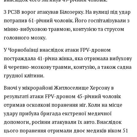
З РСЗВ ворог атакував Білозерку. На вулиці під удар
потрапив 61-річний чоловік. Його госпіталізували з
мінно-вибуховою травмою, контузією та струсом
головного мозку.
У Чорнобаївці внаслідок атаки FPV-дроном
постраждала 41-річна жінка, яка отримала вибухову
й черепно-мозкову травми, контузію, а також садна
грудної клітини.
Вночі у мікрорайоні Житлоселище Херсону в
результаті атаки FPV-дроном 45-річний чоловік
отримав осколкові поранення ніг. Коли на місце
удару прибула бригада екстреної медичної
допомоги, росіяни атакували їх авто. Внаслідок
цього поранення отримали двоє медиків віком 51