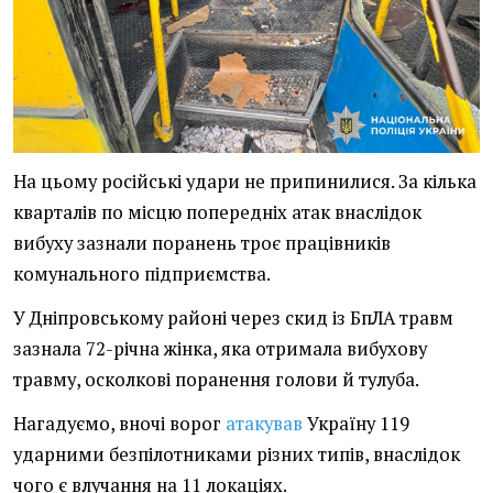
На цьому російські удари не припинилися. За кілька
кварталів по місцю попередніх атак внаслідок
вибуху зазнали поранень троє працівників
комунального підприємства.
У Дніпровському районі через скид із БпЛА травм
зазнала 72-річна жінка, яка отримала вибухову
травму, осколкові поранення голови й тулуба.
Нагадуємо, вночі ворог
атакував
Україну 119
ударними безпілотниками різних типів, внаслідок
чого є влучання на 11 локаціях.