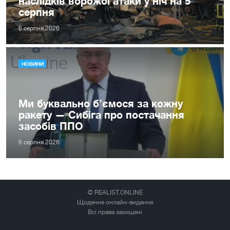
наслідків ворожої атаки у ніч на 5
серпня
6 серпня 2026
НОВИНИ
Ми буквально б’ємося за кожну
ракету — Сибіга про постачання
засобів ППО
6 серпня 2026
© REALIST.ONLINE
Щоденне онлайн-видання
Всі права захищені