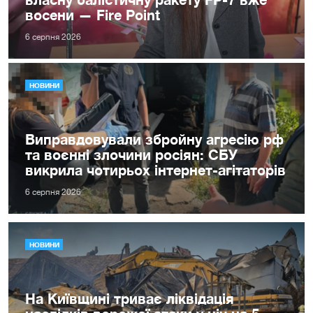
восени — Fire Point
6 серпня 2026
НОВИНИ
Виправдовували збройну агресію рф
та воєнні злочини росіян: СБУ
викрила чотирьох інтернет-агітаторів
6 серпня 2026
НОВИНИ
На Київщині триває ліквідація