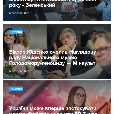
року - Зеленський
6 серпня 2026
НОВИНИ
Віктор Ющенко очолив Наглядову
раду Національного музею
Голодомору-геноциду — Мінкульт
6 серпня 2026
НОВИНИ
Україна може вперше застосувати
власну балістичну ракету FP-7 вже