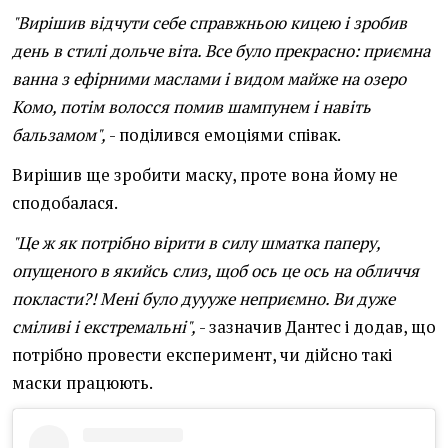
"Вирішив відчути себе справжньою кицею і зробив
день в стилі дольче віта. Все було прекрасно: приємна
ванна з ефірними маслами і видом майже на озеро
Комо, потім волосся помив шампунем і навіть
бальзамом",
- поділився емоціями співак.
Вирішив ще зробити маску, проте вона йому не
сподобалася.
"Це ж як потрібно вірити в силу шматка паперу,
опущеного в якийсь слиз, щоб ось це ось на обличчя
покласти?! Мені було дуууже неприємно. Ви дуже
сміливі і екстремальні",
- зазначив Дантес і додав, що
потрібно провести експеримент, чи дійсно такі
маски працюють.