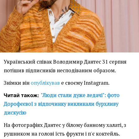
Український співак
Володимир Дантес 31 серпня
потішив підписників несподіваним образом.
Знімки він
опублікував
e своєму Instagram.
"Люди стали дуже ледачі": фото
Читай також:
Дорофєєвої з відпочинку викликали бурхливу
дискусію
На фотографіях Дантес у білому банному халаті, з
рушником на голові їсть фрукти і п'є коктейль.