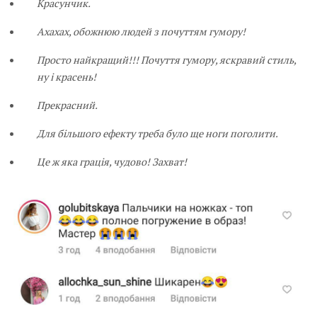
Красунчик.
Ахахах, обожнюю людей з почуттям гумору!
Просто найкращий!!! Почуття гумору, яскравий стиль,
ну і красень!
Прекрасний.
Для більшого ефекту треба було ще ноги поголити.
Це ж яка грація, чудово! Захват!