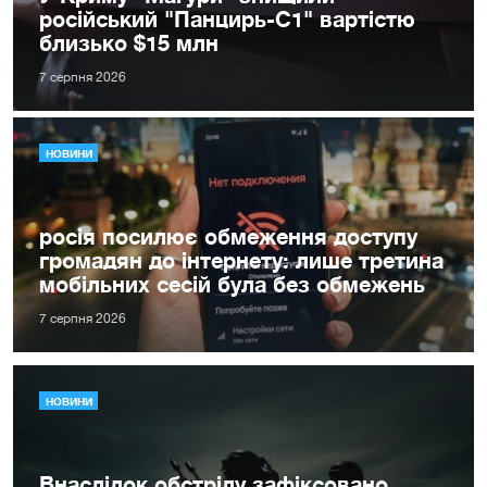
російський "Панцирь-С1" вартістю
близько $15 млн
7 серпня 2026
НОВИНИ
росія посилює обмеження доступу
громадян до інтернету: лише третина
мобільних сесій була без обмежень
7 серпня 2026
НОВИНИ
Внаслідок обстрілу зафіксовано