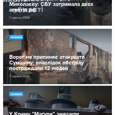
Миколаєву: СБУ затримала двох
агентів рф
7 серпня 2026
НОВИНИ
Ворог не припиняє атакувати
Сумщину: внаслідок обстрілу
постраждали 12 людей
7 серпня 2026
НОВИНИ
У Криму "Маґури" знищили