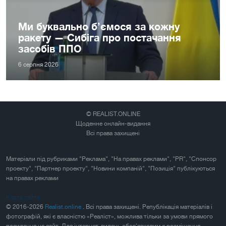
Ми буквально б’ємося за кожну
ракету — Сибіга про постачання
засобів ППО
6 серпня 2026
© REALIST.ONLINE
Щоденне онлайн-видання
Всі права захищені
Матеріали під рубриками "Реклама", "На правах реклами", "PR", "Спонсор
проекту", "Партнер проекту", "Новини компаній", "Позиція" публікуються
на правах реклами
Карта сайта
© 2016-2026
Realist.online
. Всі права захищені. Републікація матеріалів і
фотографій, які є власністю «Реаліст», можлива тільки за умови прямого