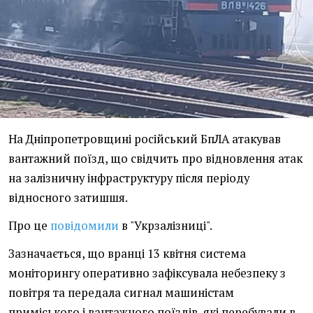
На Дніпропетровщині російський БпЛА атакував
вантажний поїзд, що свідчить про відновлення атак
на залізничну інфраструктуру після періоду
відносного затишшя.
Про це
повідомили
в "Укрзалізниці".
Зазначається, що вранці 13 квітня система
моніторингу оперативно зафіксувала небезпеку з
повітря та передала сигнал машиністам
приміського і вантажного поїздів, які перебували в