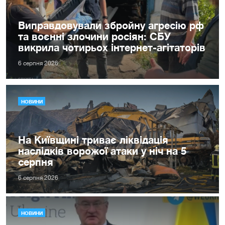
Виправдовували збройну агресію рф
та воєнні злочини росіян: СБУ
викрила чотирьох інтернет-агітаторів
6 серпня 2026
НОВИНИ
На Київщині триває ліквідація
наслідків ворожої атаки у ніч на 5
серпня
6 серпня 2026
НОВИНИ