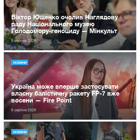
Віктор Ющенко очолив Наглядову
раду Національного музею
Голодомору-геноциду — Мінкульт
6 серпня 2026
НОВИНИ
Україна може вперше застосувати
власну балістичну ракету FP-7 вже
восени — Fire Point
6 серпня 2026
НОВИНИ