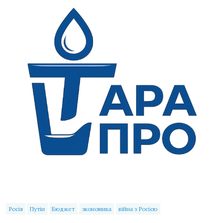
Росія
Путін
Бюджет
экономика
війна з Росією