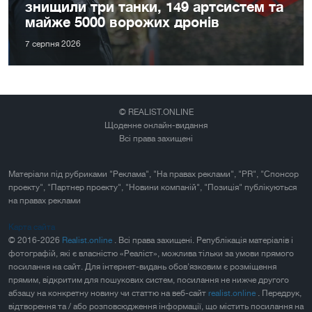
знищили три танки, 149 артсистем та
майже 5000 ворожих дронів
7 серпня 2026
© REALIST.ONLINE
Щоденне онлайн-видання
Всі права захищені
Матеріали під рубриками "Реклама", "На правах реклами", "PR", "Спонсор
проекту", "Партнер проекту", "Новини компаній", "Позиція" публікуються
на правах реклами
Карта сайта
© 2016-2026
Realist.online
. Всі права захищені. Републікація матеріалів і
фотографій, які є власністю «Реаліст», можлива тільки за умови прямого
посилання на сайт. Для інтернет-видань обов'язковим є розміщення
прямим, відкритим для пошукових систем, посилання не нижче другого
абзацу на конкретну новину чи статтю на веб-сайт
realist.online
. Передрук,
відтворення та / або розповсюдження інформації, що містить посилання на