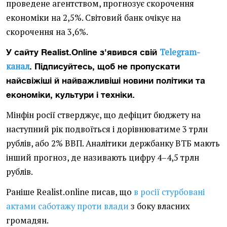
проведене агентством, прогнозує скорочення
економіки на 2,5%. Світовий банк очікує на
скорочення на 3,6%.
Telegram-
У сайту Realist.Online з'явився свій
канал
. Підписуйтесь, щоб не пропускати
найсвіжіші й найважливіші новини політики та
економіки, культури і техніки.
Мінфін росії стверджує, що дефіцит бюджету на
наступний рік подвоїться і дорівнюватиме 3 трлн
рублів, або 2% ВВП. Аналітики держбанку ВТБ мають
інший прогноз, де називають цифру 4–4,5 трлн
рублів.
Раніше Realist.online писав, що
в росії стурбовані
актами саботажу проти влади
з боку власних
громадян.