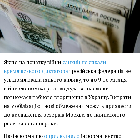
Якщо на початку війни
санкції не лякали
кремлівського диктатора
і російська федерація не
усвідомлювала їхнього впливу, то до 9-го місяця
війни економіка росії відчула всі наслідки
повномасштабного вторгнення в Україну. Витрати
на мобілізацію і нові обмеження можуть призвести
до виснаження резервів Москви до найнижчого
рівня за останні роки.
Цю інформацію
оприлюднило
інформагенство