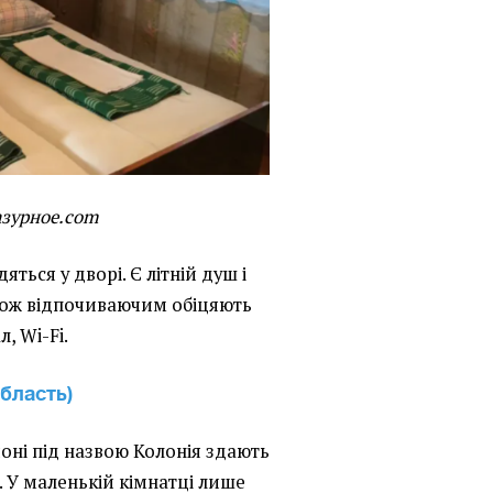
азурное.com
ться у дворі. Є літній душ і
акож відпочиваючим обіцяють
л, Wi-Fi.
бласть)
оні під назвою Колонія здають
. У маленькій кімнатці лише