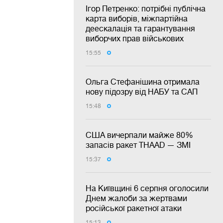
Ігор Петренко: потрібні публічна
карта виборів, міжпартійна
деескалація та гарантування
виборчих прав військових
15:55
Ольга Стефанішина отримала
нову підозру від НАБУ та САП
15:48
США вичерпали майже 80%
запасів ракет THAAD — ЗМІ
15:37
На Київщині 6 серпня оголосили
Днем жалоби за жертвами
російської ракетної атаки
15:13