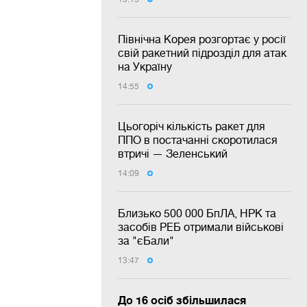
Північна Корея розгортає у росії
свій ракетний підрозділ для атак
на Україну
14:55
Цьогоріч кількість ракет для
ППО в постачанні скоротилася
втричі — Зеленський
14:09
Близько 500 000 БпЛА, НРК та
засобів РЕБ отримали військові
за "єБали"
13:47
До 16 осіб збільшилася