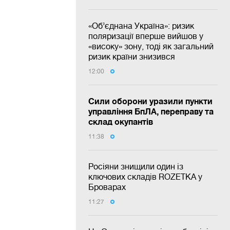
«Об’єднана Україна»: ризик
поляризації вперше вийшов у
«високу» зону, тоді як загальний
ризик країни знизився
12:00
Сили оборони уразили пункти
управління БпЛА, переправу та
склад окупантів
11:38
Росіяни знищили один із
ключових складів ROZETKA у
Броварах
11:27