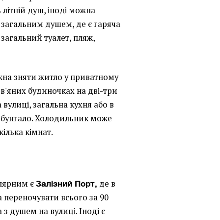
 літній душ, іноді можна
з загальним душем, де є гаряча
загальний туалет, пляж,
жна зняти житло у приватному
рев'яних будиночках на дві-три
а вулиці, загальна кухня або в
е бунгало. Холодильник може
кілька кімнат.
улярним є
де в
Залізний Порт,
 переночувати всього за 90
 з душем на вулиці. Іноді є