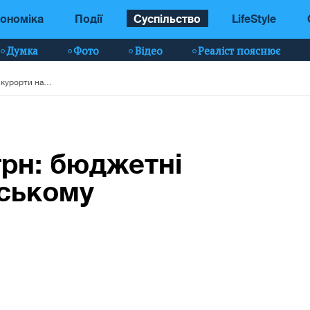
ономіка
Події
Суспільство
LifeStyle
Думка
Фото
Відео
Реаліст пояснює
Відпочити за 100 грн: бюджетні курорти на українському узбережжі
грн: бюджетні
нському