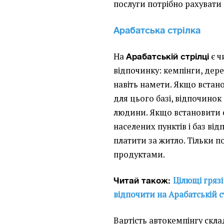
послуги потрібно рахувати
Арабатська стрілка
На
є ч
Арабатській стрілці
відпочинку: кемпінги, дере
навіть намети. Якщо встан
для цього базі, відпочинок 
людини. Якщо встановити с
населених пунктів і баз ві
платити за житло. Тільки п
продуктами.
Цілющі грязі
Читай також:
відпочити на Арабатській ст
Вартість автокемпінгу склад