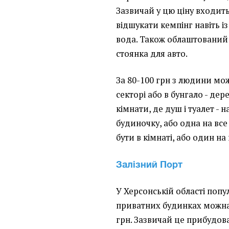
Зазвичай у цю ціну входить
відшукати кемпінг навіть і
вода. Також облаштований 
стоянка для авто.
За 80-100 грн з людини мо
секторі або в бунгало - де
кімнати, де душ і туалет - н
будиночку, або одна на вс
бути в кімнаті, або один на 
Залізний Порт
У Херсонській області поп
приватних будинках можна
грн. Зазвичай це прибудова