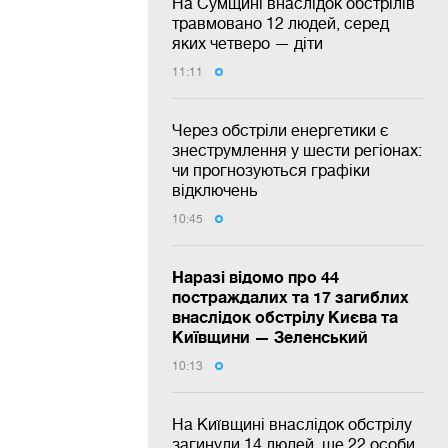
На Сумщині внаслідок обстрілів
травмовано 12 людей, серед
яких четверо — діти
11:11
Через обстріли енергетики є
знеструмлення у шести регіонах:
чи прогнозуються графіки
відключень
10:45
Наразі відомо про 44
постраждалих та 17 загиблих
внаслідок обстрілу Києва та
Київщини — Зеленський
10:13
На Київщині внаслідок обстрілу
загинули 14 людей, ще 22 особи