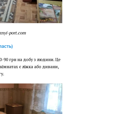
eznyi-port.com
ласть)
0-90 грн на добу з людини. Це
кімнатах є ліжка або дивани,
у.