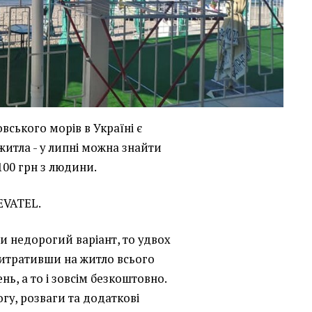
вського морів в Україні є
житла - у липні можна знайти
 100 грн з людини.
VATEL.
 недорогий варіант, то удвох
витративши на житло всього
нь, а то і зовсім безкоштовно.
гу, розваги та додаткові