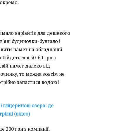
 окремо.
имало варіантів для дешевого
в'яні будиночки-бунгало і
овити намет на обладнаній
обійдеться в 50-60 грн з
вій намет далеко від
дпочинку, то можна зовсім не
отрібно запастися водою і
 і гліцеринові озера: де
рілці (відео)
е 200 грн з компанії.