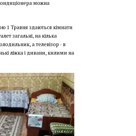
ь кондиціонера можна
ою 1 Травня здаються кімнати
алет загальні, на кілька
холодильник, а телевізор - в
енькі ліжка і дивани, килими на