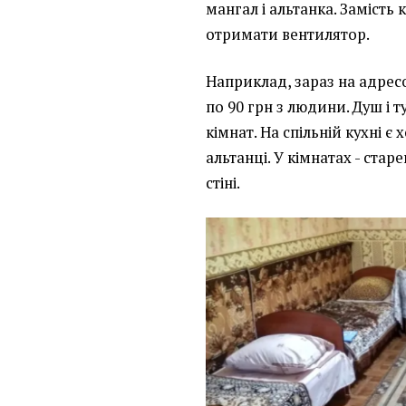
мангал і альтанка. Заміст
отримати вентилятор.
Наприклад, зараз на адрес
по 90 грн з людини. Душ і ту
кімнат. На спільній кухні є 
альтанці. У кімнатах - стар
стіні.