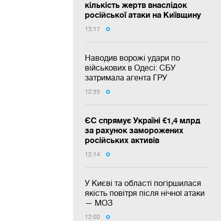
кількість жертв внаслідок
російської атаки на Київщину
13:17
Наводив ворожі удари по
військових в Одесі: СБУ
затримала агента ГРУ
12:55
ЄС спрямує Україні €1,4 млрд
за рахунок заморожених
російських активів
12:14
У Києві та області погіршилася
якість повітря після нічної атаки
— МОЗ
12:00