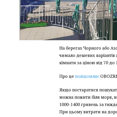
На берегах Чорного або Азо
чимало дешевих варіантів 
кімнати за ціною від 70 до
Про це
повідомляє
OBOZRE
Якщо постаратися пошукати
можна пожити біля моря, 
1000-1400 гривень за тижде
При цьому витрати на доро